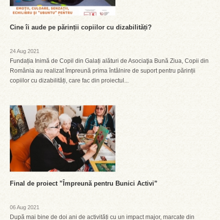
Cine îi aude pe părinții copiilor cu dizabilități?
24 Aug 2021
Fundația Inimă de Copil din Galați alături de Asociaţia Bună Ziua, Copii din
România au realizat împreună prima întâlnire de suport pentru părinții
copiilor cu dizabilități, care fac din proiectul...
Final de proiect ”Împreună pentru Bunici Activi”
06 Aug 2021
După mai bine de doi ani de activități cu un impact major, marcate din