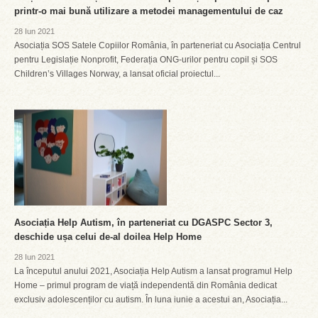
printr-o mai bună utilizare a metodei managementului de caz
28 Iun 2021
Asociația SOS Satele Copiilor România, în parteneriat cu Asociația Centrul
pentru Legislație Nonprofit, Federația ONG-urilor pentru copil și SOS
Children’s Villages Norway, a lansat oficial proiectul...
Asociația Help Autism, în parteneriat cu DGASPC Sector 3,
deschide ușa celui de-al doilea Help Home
28 Iun 2021
La începutul anului 2021, Asociația Help Autism a lansat programul Help
Home – primul program de viață independentă din România dedicat
exclusiv adolescenților cu autism. În luna iunie a acestui an, Asociația...