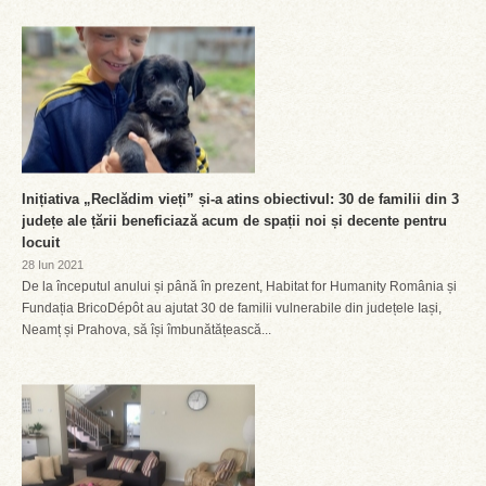
Inițiativa „Reclădim vieți” și-a atins obiectivul: 30 de familii din 3
județe ale țării beneficiază acum de spații noi și decente pentru
locuit
28 Iun 2021
De la începutul anului și până în prezent, Habitat for Humanity România și
Fundația BricoDépôt au ajutat 30 de familii vulnerabile din județele Iași,
Neamț și Prahova, să își îmbunătățească...