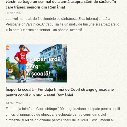
vârstnice trage un semnal de alarmă asupra stării de sărăcie în
care trăiesc seniorii din România!
30 Sep 2021
La nivel mondial, de 1 octombrie se sărbăreste Ziua Internațională a
Persoanelor Vârstnice. Ar trebui sa fie un motiv de bucurie și sărbătoare, o
zi în care îi cinstim pe seniori. Din păcate, această...
Înapoi la școală – Fundația Inimă de Copil strânge ghiozdane
pentru copiii din sud – estul României
14 Sep 2021
Funadația Inimă de Copil strânge 100 de ghiozdane echipate pentru copiii
din ciclul primar, 65 de ghiozdane echipate pentru copiii din ciclul
gimnazial și 60 de ghiozdane pentru tinerii de la liceu. Costul mediu al...