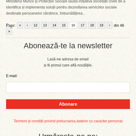
Ministerul Muncii și Protecției Sociale laudă inițiativa societății civile de a
identifica și implementa soluții pentru dezvoltarea serviciilor sociale
destinate persoanelor vârstnice, îmbunătățirea...
Page:
«
‹
12
13
14
15
16
17
18
19
›
din 46
»
Abonează-te la newsletter
Lasă-ne adresa de email
și fii primul care află noutățile.
E-mail:
Abonare
Termeni și condiții privind prelucrarea datelor cu caracter personal