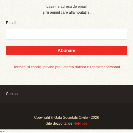
Lasă-ne adresa de email
și fii primul care află noutățile.
E-mail:
Abonare
Termeni și condiții privind prelucrarea datelor cu caracter personal
Contact
Copyright © Gala Societății Civile - 2026
Site dezvoltat de
Netvibes
-->