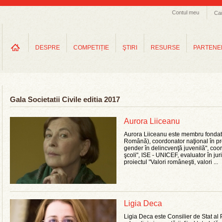
Contul meu
Ca
DESPRE
COMPETIȚIE
ŞTIRI
RESURSE
PARTENE
Gala Societatii Civile editia 2017
Aurora Liiceanu
Aurora Liiceanu este membru fondat
Română), coordonator naţional în pr
gender în delincvenţă juvenilă", coor
şcoli", ISE - UNICEF, evaluator în ju
proiectul "Valori româneşti, valori ...
Ligia Deca
Ligia Deca este Consilier de Stat al 