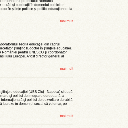
tă coordonatorul proiectului România
crări și publicații în domeniul politicilor
ctor în științe politice și politici educaționale la
mai mult
oratorului Teoria educaţiei din cadrul
rcetător ştiinţific II, doctor în ştiinţele educaţiei.
 a României pentru UNESCO şi coordonator
siliului Europei. A fost director general al
mai mult
i ştiinţele educaţiei (UBB Cluj - Napoca) şi după
rnare şi politici de integrare europeană, a
 internaţională şi politici de dezvoltare durabilă
ă lucreze în domeniul social că voluntar, pe
mai mult