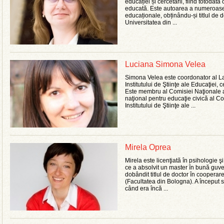
educației și cercetării, fiind totoda
educată. Este autoarea a numeroase lu
educaționale, obținându-și titlul de do
Universitatea din ...
Luciana Simona Velea
Simona Velea este coordonator al Lab
Institutului de Ştiinţe ale Educaţiei, ce
Este membru al Comisiei Naţionale
naţional pentru educaţie civică al Con
Institutului de Ştiinţe ale ...
Mirela Oprea
Mirela este licenţiată în psihologie ş
ce a absolvit un master în bună guve
dobândit titlul de doctor în cooperare
(Facultatea din Bologna). A început s
când era încă ...