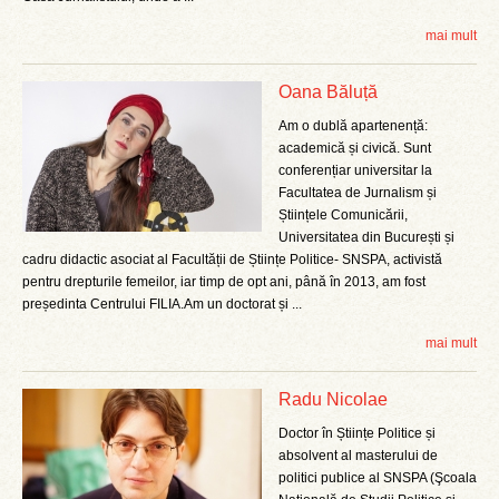
mai mult
Oana Băluță
Am o dublă apartenență:
academică și civică. Sunt
conferențiar universitar la
Facultatea de Jurnalism și
Științele Comunicării,
Universitatea din București și
cadru didactic asociat al Facultății de Științe Politice- SNSPA, activistă
pentru drepturile femeilor, iar timp de opt ani, până în 2013, am fost
președinta Centrului FILIA.Am un doctorat și ...
mai mult
Radu Nicolae
Doctor în Științe Politice și
absolvent al masterului de
politici publice al SNSPA (Şcoala