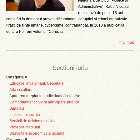
Naţională de Studii Politice şi
Administrative), Radu Nicolae
realizează de peste 15 ani
cercetări în domeniul prevenirii/combaterii corupției și crimei organizate
(trafic de ființe umane, cybercrime, contrabandă). În 2010 a publicat la
editura Polirom volumul “Corupția ...
mai mult
Sectiuni juriu
Categoria A
Educatie, Invatamant, Cercetare
Arta si cultura
Apararea drepturilor individuale/ colective
Comportament civic si participare publica
Sanatate
Incluziune sociala
Servicii de asistenta sociala
Protectia mediului
Dezvoltare economica si sociala
Categoria B