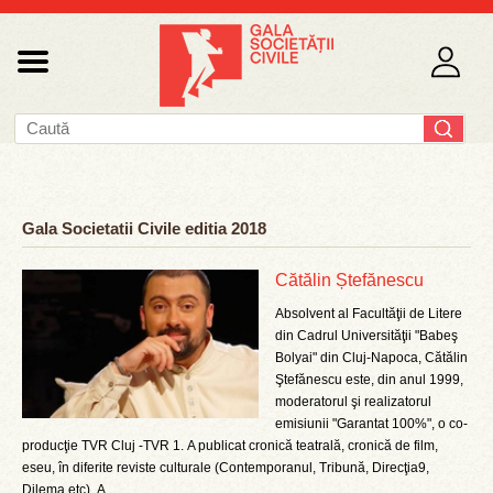
Gala Societatii Civile editia 2018
Cătălin Ștefănescu
Absolvent al Facultăţii de Litere
din Cadrul Universităţii "Babeş
Bolyai" din Cluj-Napoca, Cătălin
Ştefănescu este, din anul 1999,
moderatorul şi realizatorul
emisiunii "Garantat 100%", o co-
producţie TVR Cluj -TVR 1. A publicat cronică teatrală, cronică de film,
eseu, în diferite reviste culturale (Contemporanul, Tribună, Direcţia9,
Dilema etc). A ...