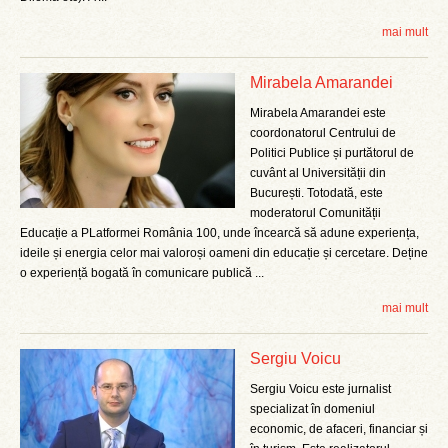
mai mult
Mirabela Amarandei
Mirabela Amarandei este
coordonatorul Centrului de
Politici Publice și purtătorul de
cuvânt al Universității din
București. Totodată, este
moderatorul Comunității
Educație a PLatformei România 100, unde încearcă să adune experiența,
ideile și energia celor mai valoroși oameni din educație și cercetare. Deține
o experiență bogată în comunicare publică ...
mai mult
Sergiu Voicu
Sergiu Voicu este jurnalist
specializat în domeniul
economic, de afaceri, financiar și