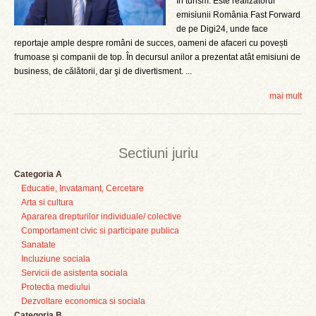
în turism. Este realizatorul
emisiunii România Fast Forward
de pe Digi24, unde face
reportaje ample despre români de succes, oameni de afaceri cu povești
frumoase și companii de top. În decursul anilor a prezentat atât emisiuni de
business, de călătorii, dar şi de divertisment. ...
mai mult
Sectiuni juriu
Categoria A
Educatie, Invatamant, Cercetare
Arta si cultura
Apararea drepturilor individuale/ colective
Comportament civic si participare publica
Sanatate
Incluziune sociala
Servicii de asistenta sociala
Protectia mediului
Dezvoltare economica si sociala
Categoria B