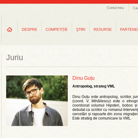
Contul meu
Ca
DESPRE
COMPETIȚIE
ŞTIRI
RESURSE
PARTENE
Juriu
Dinu Guțu
Antropolog, strateg VML
Dinu Guțu este antropolog, scriitor, jur
(coord. V. Mihăilescu) este o etnogra
coordonat volumul Hipsteri, bobos și 
debutat ca scriitor cu romanul Intervenț
cercetări și rapoarte din zona migrației,
Este strateg de comunicare la VML.