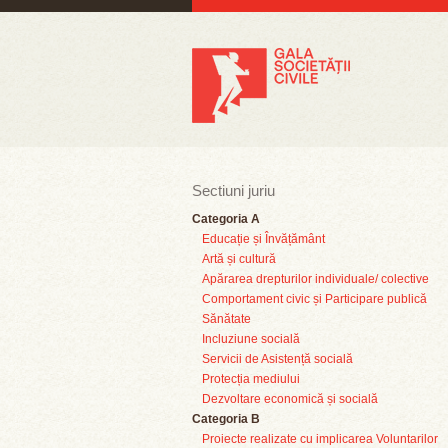
Sectiuni juriu
Categoria A
Educație și Învățământ
Artă și cultură
Apărarea drepturilor individuale/ colective
Comportament civic și Participare publică
Sănătate
Incluziune socială
Servicii de Asistență socială
Protecția mediului
Dezvoltare economică și socială
Categoria B
Proiecte realizate cu implicarea Voluntarilor