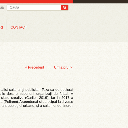
ută
RI
CONTACT
< Precedent
|
Urmatorul >
nalist cultural și publicitar. Teza sa de doctorat
fie despre suporterii organizați de fotbal. A
clase creative (Cartier, 2019), iar în 2017 a
ia (Polirom). A coordonat și participat la diverse
 antropologiei urbane, și a culturilor de tineret.