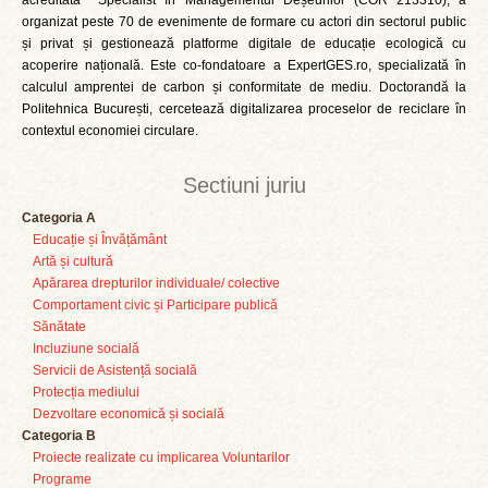
acreditată Specialist în Managementul Deșeurilor (COR 213310), a
organizat peste 70 de evenimente de formare cu actori din sectorul public
și privat și gestionează platforme digitale de educație ecologică cu
acoperire națională. Este co-fondatoare a ExpertGES.ro, specializată în
calculul amprentei de carbon și conformitate de mediu. Doctorandă la
Politehnica București, cercetează digitalizarea proceselor de reciclare în
contextul economiei circulare.
Sectiuni juriu
Categoria A
Educație și Învățământ
Artă și cultură
Apărarea drepturilor individuale/ colective
Comportament civic și Participare publică
Sănătate
Incluziune socială
Servicii de Asistență socială
Protecția mediului
Dezvoltare economică și socială
Categoria B
Proiecte realizate cu implicarea Voluntarilor
Programe