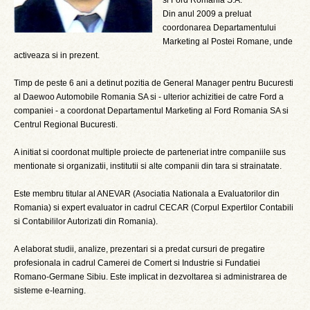
si Ford Romania S.A.
Din anul 2009 a preluat
coordonarea Departamentului
Marketing al Postei Romane, unde
activeaza si in prezent.
Timp de peste 6 ani a detinut pozitia de General Manager pentru Bucuresti
al Daewoo Automobile Romania SA si - ulterior achizitiei de catre Ford a
companiei - a coordonat Departamentul Marketing al Ford Romania SA si
Centrul Regional Bucuresti.
A initiat si coordonat multiple proiecte de parteneriat intre companiile sus
mentionate si organizatii, institutii si alte companii din tara si strainatate.
Este membru titular al ANEVAR (Asociatia Nationala a Evaluatorilor din
Romania) si expert evaluator in cadrul CECAR (Corpul Expertilor Contabili
si Contabililor Autorizati din Romania).
A elaborat studii, analize, prezentari si a predat cursuri de pregatire
profesionala in cadrul Camerei de Comert si Industrie si Fundatiei
Romano-Germane Sibiu. Este implicat in dezvoltarea si administrarea de
sisteme e-learning.