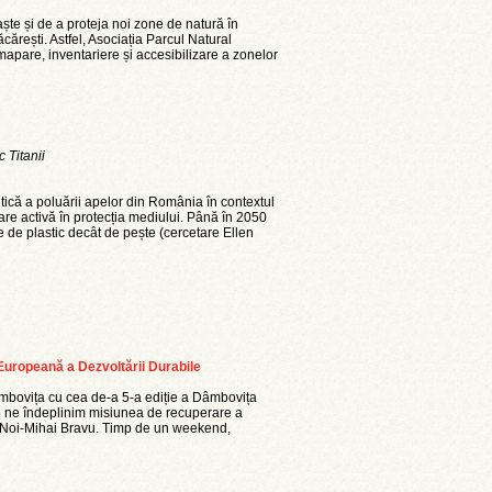
ște și de a proteja noi zone de natură în
ărești. Astfel, Asociația Parcul Natural
pare, inventariere și accesibilizare a zonelor
 Titanii
ică a poluării apelor din România în contextul
are activă în protecția mediului. Până în 2050
 de plastic decât de pește (cercetare Ellen
uropeană a Dezvoltării Durabile
mbovița cu cea de-a 5-a ediție a Dâmbovița
e ne îndeplinim misiunea de recuperare a
ri Noi-Mihai Bravu. Timp de un weekend,