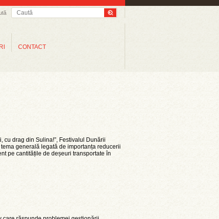
ută
RI
CONTACT
 cu drag din Sulina!”, Festivalul Dunării
 tema generală legată de importanța reducerii
ent pe cantitățile de deșeuri transportate în
v care răspunde problemei gestionării