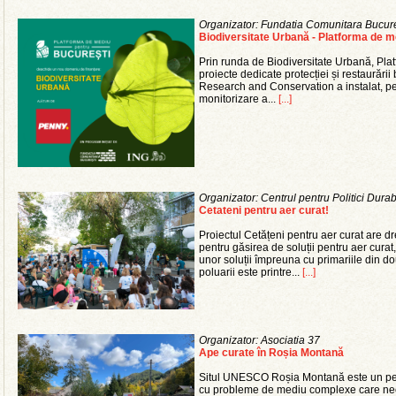
Organizator: Fundatia Comunitara Bucure
Biodiversitate Urbană - Platforma de m
Prin runda de Biodiversitate Urbană, Plat
proiecte dedicate protecției și restaurării
Research and Conservation a instalat, pen
monitorizare a...
[...]
Organizator: Centrul pentru Politici Dura
Cetateni pentru aer curat!
Proiectul Cetățeni pentru aer curat are dr
pentru găsirea de soluții pentru aer curat
unor soluții împreuna cu primariile din d
poluarii este printre...
[...]
Organizator: Asociatia 37
Ape curate în Roșia Montană
Situl UNESCO Roșia Montană este un peisa
cu probleme de mediu complexe care necesi