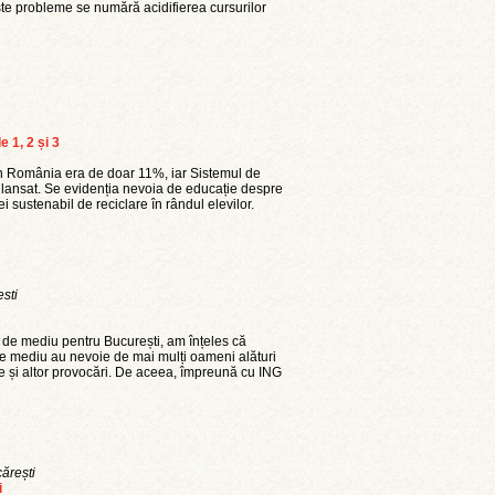
ceste probleme se numără acidifierea cursurilor
e 1, 2 și 3
 în România era de doar 11%, iar Sistemul de
lansat. Se evidenția nevoia de educație despre
 sustenabil de reciclare în rândul elevilor.
sti
 de mediu pentru București, am înțeles că
de mediu au nevoie de mai mulți oameni alături
e și altor provocări. De aceea, împreună cu ING
ărești
i