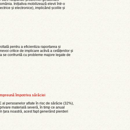
mânia. Inițiativa mobilizează elevii într-o
trice și electronice), implicând școlile și
oltată pentru a eficientiza raportarea și
voi critice de implicare activă a cetățenilor și
nia se confruntă cu probleme majore legate de
 împreună împotriva sărăciei
al persoanelor aflate în risc de sărăcie (32%),
rivare materială severă, în timp ce anual
în țara noastră, acest fapt generând pierderi