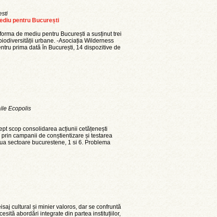
sti
ediu pentru București
forma de mediu pentru București a susținut trei
 biodiversității urbane. -Asociația Wilderness
tru prima dată în București, 14 dispozitive de
bile Ecopolis
ept scop consolidarea acțiunii cetățenești
, prin campanii de conștientizare și testarea
oua sectoare bucurestene, 1 si 6. Problema
j cultural și minier valoros, dar se confruntă
tă abordări integrate din partea instituțiilor,