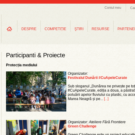
Contul meu
Ca
DESPRE
COMPETIȚIE
ŞTIRI
RESURSE
PARTENE
Participanti & Proiecte
Protecția mediului
Organizator:
Festivalul Dunării #CuApeleCurate
Sub sloganul „Dunărea ne privește pe toți,
#CuApeleCurate, ediția a doua, a păstrat
poluării apelor fluviului cu plastic, cu acc
Marea Neagră și pe...
[...]
Organizator: Ateliere Fără Frontiere
Green Challenge
Green Challenge este un proiect educati