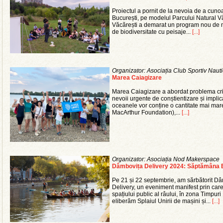
Proiectul a pornit de la nevoia de a cunoa
București, pe modelul Parcului Natural Văc
Văcărești a demarat un program nou de ma
de biodiversitate cu peisaje...
[...]
Organizator: Asociația Club Sportiv Nautic
Marea Caiagizare
Marea Caiagizare a abordat problema crit
nevoii urgente de conștientizare și implic
oceanele vor conține o cantitate mai mare
MacArthur Foundation),...
[...]
Organizator: Asociația Nod Makerspace
Dâmbovița Delivery 2024: Săptămâna E
Pe 21 și 22 septembrie, am sărbătorit Dâ
Delivery, un eveniment manifest prin car
spațiului public al râului, în zona Timpu
eliberăm Splaiul Unirii de mașini și...
[...]