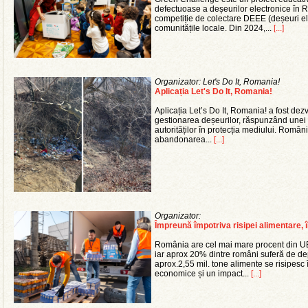
defectuoase a deșeurilor electronice în Ro
competiție de colectare DEEE (deșeuri elec
comunitățile locale. Din 2024,...
[...]
Organizator: Let's Do It, Romania!
Aplicația Let's Do It, Romania!
Aplicația Let’s Do It, Romania! a fost dezv
gestionarea deșeurilor, răspunzând unei ne
autorităților în protecția mediului. Româ
abandonarea...
[...]
Organizator:
Împreună împotriva risipei alimentare,
România are cel mai mare procent din UE 
iar aprox 20% dintre români suferă de dep
aprox.2,55 mil. tone alimente se risipesc 
economice și un impact...
[...]