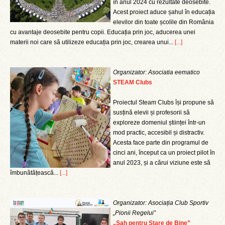
în anul 2024 cu rezultate deosebite.
Acest proiect aduce șahul în educația
elevilor din toate școlile din România
cu avantaje deosebite pentru copii. Educația prin joc, aducerea unei
materii noi care să utilizeze educația prin joc, crearea unui...
[...]
Organizator: Asociatia eematico
STEAM Clubs
Proiectul Steam Clubs își propune să
susțină elevii și profesorii să
exploreze domeniul științei într-un
mod practic, accesibil și distractiv.
Acesta face parte din programul de
cinci ani, început ca un proiect pilot în
anul 2023, și a cărui viziune este să
îmbunătățească...
[...]
Organizator: Asociația Club Sportiv
„Pionii Regelui”
„Șah pentru Stare de Bine”