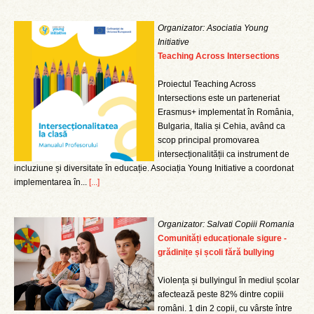
Organizator: Asociatia Young
Initiative
Teaching Across Intersections
Proiectul Teaching Across
Intersections este un parteneriat
Erasmus+ implementat în România,
Bulgaria, Italia și Cehia, având ca
scop principal promovarea
intersecționalității ca instrument de
incluziune și diversitate în educație. Asociația Young Initiative a coordonat
implementarea în...
[...]
Organizator: Salvati Copiii Romania
Comunități educaționale sigure -
grădinițe și școli fără bullying
Violența și bullyingul în mediul școlar
afectează peste 82% dintre copiii
români. 1 din 2 copii, cu vârste între