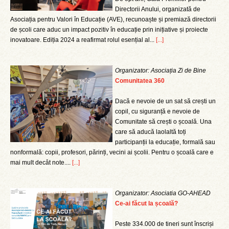
Directorii Anului, organizată de
Asociația pentru Valori în Educație (AVE), recunoaște și premiază directorii
de școli care aduc un impact pozitiv în educație prin inițiative și proiecte
inovatoare. Ediția 2024 a reafirmat rolul esențial al...
[...]
Organizator: Asociația Zi de Bine
Comunitatea 360
Dacă e nevoie de un sat să crești un
copil, cu siguranță e nevoie de
Comunitate să crești o școală. Una
care să aducă laolaltă toți
participanții la educație, formală sau
nonformală: copii, profesori, părinți, vecini ai școlii. Pentru o școală care e
mai mult decât note....
[...]
Organizator: Asociatia GO-AHEAD
Ce-ai făcut la școală?
Peste 334.000 de tineri sunt înscriși