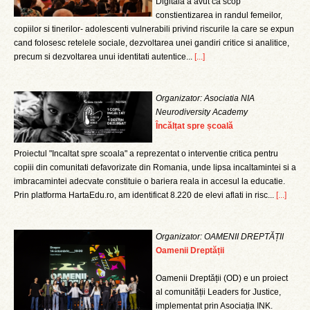
Digitala a avut ca scop
constientizarea in randul femeilor,
copiilor si tinerilor- adolescenti vulnerabili privind riscurile la care se expun
cand folosesc retelele sociale, dezvoltarea unei gandiri critice si analitice,
precum si dezvoltarea unui identitati autentice...
[...]
Organizator: Asociatia NIA
Neurodiversity Academy
Încălțat spre școală
Proiectul "Incaltat spre scoala" a reprezentat o interventie critica pentru
copiii din comunitati defavorizate din Romania, unde lipsa incaltamintei si a
imbracamintei adecvate constituie o bariera reala in accesul la educatie.
Prin platforma HartaEdu.ro, am identificat 8.220 de elevi aflati in risc...
[...]
Organizator: OAMENII DREPTĂȚII
Oamenii Dreptății
Oamenii Dreptății (OD) e un proiect
al comunității Leaders for Justice,
implementat prin Asociația INK.