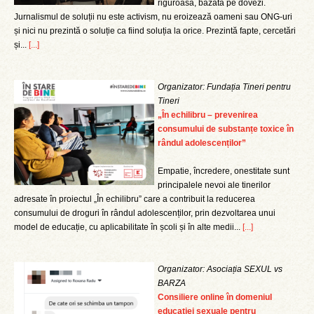
riguroasă, bazată pe dovezi.
Jurnalismul de soluții nu este activism, nu eroizează oameni sau ONG-uri
și nici nu prezintă o soluție ca fiind soluția la orice. Prezintă fapte, cercetări
și...
[...]
Organizator: Fundația Tineri pentru
Tineri
„În echilibru – prevenirea
consumului de substanțe toxice în
rândul adolescenților”
Empatie, încredere, onestitate sunt
principalele nevoi ale tinerilor
adresate în proiectul „În echilibru” care a contribuit la reducerea
consumului de droguri în rândul adolescenților, prin dezvoltarea unui
model de educație, cu aplicabilitate în școli și în alte medii...
[...]
Organizator: Asociația SEXUL vs
BARZA
Consiliere online în domeniul
educației sexuale pentru