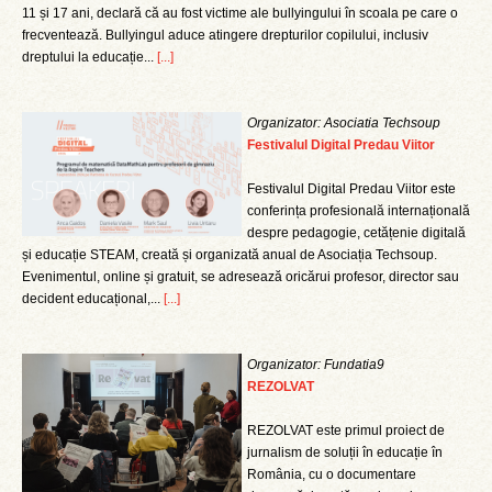
11 și 17 ani, declară că au fost victime ale bullyingului în scoala pe care o
frecventează. Bullyingul aduce atingere drepturilor copilului, inclusiv
dreptului la educație...
[...]
Organizator: Asociatia Techsoup
Festivalul Digital Predau Viitor
Festivalul Digital Predau Viitor este
conferința profesională internațională
despre pedagogie, cetățenie digitală
și educație STEAM, creată și organizată anual de Asociația Techsoup.
Evenimentul, online și gratuit, se adresează oricărui profesor, director sau
decident educațional,...
[...]
Organizator: Fundatia9
REZOLVAT
REZOLVAT este primul proiect de
jurnalism de soluții în educație în
România, cu o documentare