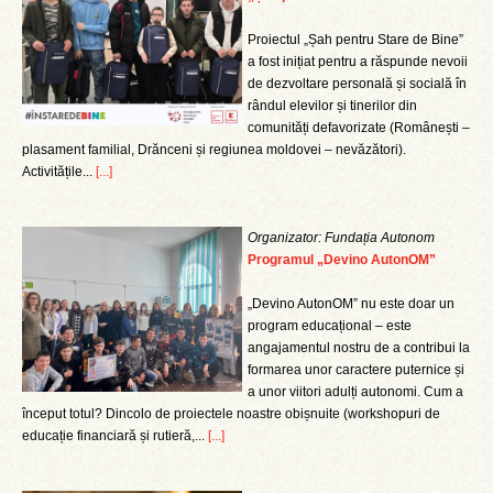
Proiectul „Șah pentru Stare de Bine”
a fost inițiat pentru a răspunde nevoii
de dezvoltare personală și socială în
rândul elevilor și tinerilor din
comunități defavorizate (Românești –
plasament familial, Drănceni și regiunea moldovei – nevăzători).
Activitățile...
[...]
Organizator: Fundația Autonom
Programul „Devino AutonOM”
„Devino AutonOM” nu este doar un
program educațional – este
angajamentul nostru de a contribui la
formarea unor caractere puternice și
a unor viitori adulți autonomi. Cum a
început totul? Dincolo de proiectele noastre obișnuite (workshopuri de
educație financiară și rutieră,...
[...]