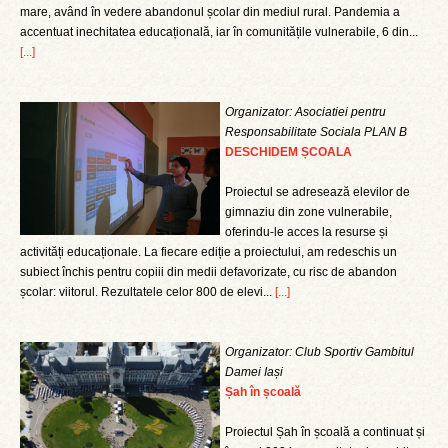
mare, având în vedere abandonul școlar din mediul rural. Pandemia a
accentuat inechitatea educațională, iar în comunitățile vulnerabile, 6 din...
[...]
Organizator: Asociatiei pentru
Responsabilitate Sociala PLAN B
DESCHIDEM ȘCOALA
Proiectul se adresează elevilor de
gimnaziu din zone vulnerabile,
oferindu-le acces la resurse și
activități educaționale. La fiecare ediție a proiectului, am redeschis un
subiect închis pentru copiii din medii defavorizate, cu risc de abandon
școlar: viitorul. Rezultatele celor 800 de elevi...
[...]
Organizator: Club Sportiv Gambitul
Damei Iași
Șah în școală
Proiectul Șah în școală a continuat și