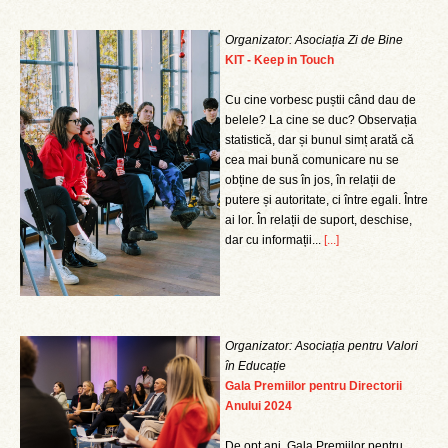
Organizator: Asociația Zi de Bine
KIT - Keep in Touch
Cu cine vorbesc puștii când dau de
belele? La cine se duc? Observația
statistică, dar și bunul simț arată că
cea mai bună comunicare nu se
obține de sus în jos, în relații de
putere și autoritate, ci între egali. Între
ai lor. În relații de suport, deschise,
dar cu informații...
[...]
Organizator: Asociația pentru Valori
în Educație
Gala Premiilor pentru Directorii
Anului 2024
De opt ani, Gala Premiilor pentru