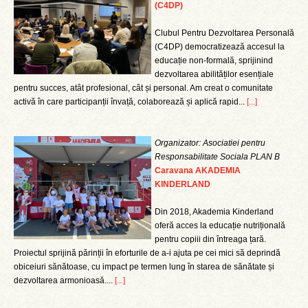
(C4DP)
Clubul Pentru Dezvoltarea Personală
(C4DP) democratizează accesul la
educație non-formală, sprijinind
dezvoltarea abilităților esențiale
pentru succes, atât profesional, cât și personal. Am creat o comunitate
activă în care participanții învață, colaborează și aplică rapid...
[...]
Organizator: Asociatiei pentru
Responsabilitate Sociala PLAN B
Caravana AKADEMIA
KINDERLAND
Din 2018, Akademia Kinderland
oferă acces la educație nutrițională
pentru copiii din întreaga țară.
Proiectul sprijină părinții în eforturile de a-i ajuta pe cei mici să deprindă
obiceiuri sănătoase, cu impact pe termen lung în starea de sănătate și
dezvoltarea armonioasă....
[...]