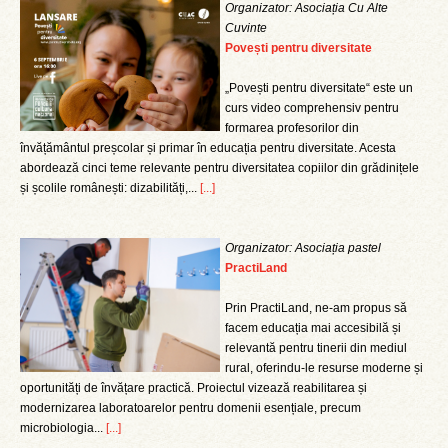
Organizator: Asociația Cu Alte
Cuvinte
Povești pentru diversitate
„Povești pentru diversitate“ este un
curs video comprehensiv pentru
formarea profesorilor din
învățământul preșcolar și primar în educația pentru diversitate. Acesta
abordează cinci teme relevante pentru diversitatea copiilor din grădinițele
și școlile românești: dizabilități,...
[...]
Organizator: Asociația pastel
PractiLand
Prin PractiLand, ne-am propus să
facem educația mai accesibilă și
relevantă pentru tinerii din mediul
rural, oferindu-le resurse moderne și
oportunități de învățare practică. Proiectul vizează reabilitarea și
modernizarea laboratoarelor pentru domenii esențiale, precum
microbiologia...
[...]