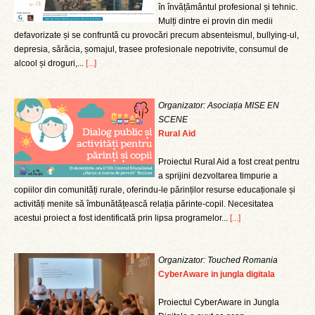
în învățământul profesional și tehnic.
Mulți dintre ei provin din medii
defavorizate și se confruntă cu provocări precum absenteismul, bullying-ul,
depresia, sărăcia, șomajul, trasee profesionale nepotrivite, consumul de
alcool și droguri,...
[...]
Organizator: Asociația MISE EN
SCENE
Rural Aid
Proiectul Rural Aid a fost creat pentru
a sprijini dezvoltarea timpurie a
copiilor din comunități rurale, oferindu-le părinților resurse educaționale și
activități menite să îmbunătățească relația părinte-copil. Necesitatea
acestui proiect a fost identificată prin lipsa programelor...
[...]
Organizator: Touched Romania
CyberAware in jungla digitala
Proiectul CyberAware in Jungla