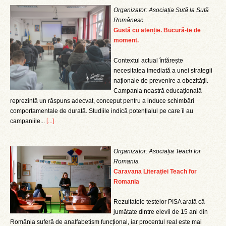
Organizator: Asociația Sută la Sută
Românesc
Gustă cu atenție. Bucură-te de
moment.
Contextul actual întărește
necesitatea imediată a unei strategii
naționale de prevenire a obezității.
Campania noastră educațională
reprezintă un răspuns adecvat, conceput pentru a induce schimbări
comportamentale de durată. Studiile indică potențialul pe care îl au
campaniile...
[...]
Organizator: Asociația Teach for
Romania
Caravana Literației Teach for
Romania
Rezultatele testelor PISA arată că
jumătate dintre elevii de 15 ani din
România suferă de analfabetism funcțional, iar procentul real este mai