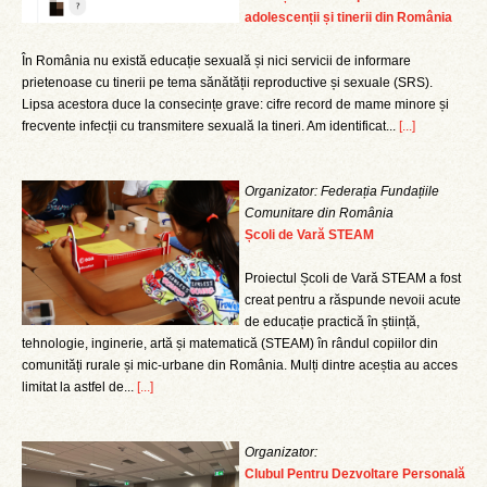
adolescenții și tinerii din România
În România nu există educație sexuală și nici servicii de informare
prietenoase cu tinerii pe tema sănătății reproductive și sexuale (SRS).
Lipsa acestora duce la consecințe grave: cifre record de mame minore și
frecvente infecții cu transmitere sexuală la tineri. Am identificat...
[...]
Organizator: Federația Fundațiile
Comunitare din România
Școli de Vară STEAM
Proiectul Școli de Vară STEAM a fost
creat pentru a răspunde nevoii acute
de educație practică în știință,
tehnologie, inginerie, artă și matematică (STEAM) în rândul copiilor din
comunități rurale și mic-urbane din România. Mulți dintre aceștia au acces
limitat la astfel de...
[...]
Organizator:
Clubul Pentru Dezvoltare Personală