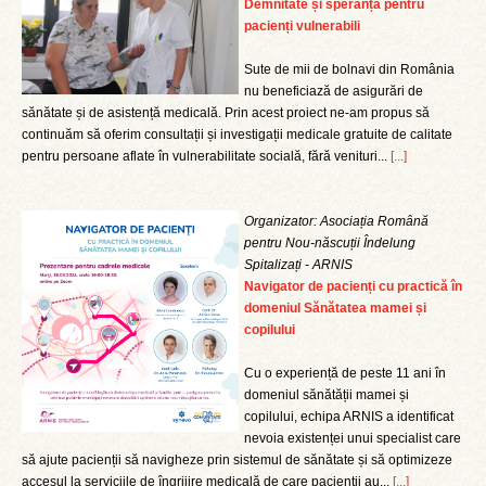
Demnitate și speranță pentru
pacienți vulnerabili
Sute de mii de bolnavi din România
nu beneficiază de asigurări de
sănătate și de asistență medicală. Prin acest proiect ne-am propus să
continuăm să oferim consultații și investigații medicale gratuite de calitate
pentru persoane aflate în vulnerabilitate socială, fără venituri...
[...]
Organizator: Asociația Română
pentru Nou-născuții Îndelung
Spitalizați - ARNIS
Navigator de pacienți cu practică în
domeniul Sănătatea mamei și
copilului
Cu o experiență de peste 11 ani în
domeniul sănătății mamei și
copilului, echipa ARNIS a identificat
nevoia existenței unui specialist care
să ajute pacienții să navigheze prin sistemul de sănătate și să optimizeze
accesul la serviciile de îngrijire medicală de care pacienții au...
[...]