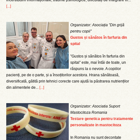
incertitudini informaționale, traume psihologice, dificultăți de integrare în...
[...]
Organizator: Asociația ”Din grijă
pentru copii”
Gustos și sănătos în farfuria din
spital
”Gustos și sănătos în farfuria din
spital” este, mai întâi de toate, un
răspuns la o nevoie. A copiilor
pacienți, pe de o parte, și a însoțitorilor acestora. Hrana sănătoasă,
diversificată, gătită prin tehnici corecte care ajută la păstrarea nutrienților
din alimentele de...
[...]
Organizator: Asociatia Suport
Mastocitoza Romania
Testare genetica pentru tratamente
personalizate in mastocitoza
In Romania nu sunt decontate