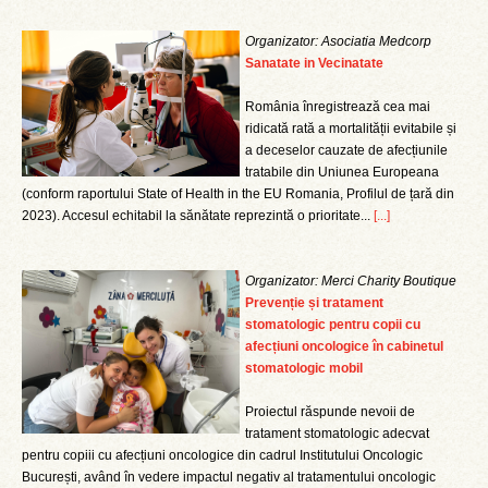
Organizator: Asociatia Medcorp
Sanatate in Vecinatate
România înregistrează cea mai
ridicată rată a mortalității evitabile și
a deceselor cauzate de afecțiunile
tratabile din Uniunea Europeana
(conform raportului State of Health in the EU Romania, Profilul de țară din
2023). Accesul echitabil la sănătate reprezintă o prioritate...
[...]
Organizator: Merci Charity Boutique
Prevenție și tratament
stomatologic pentru copii cu
afecțiuni oncologice în cabinetul
stomatologic mobil
Proiectul răspunde nevoii de
tratament stomatologic adecvat
pentru copiii cu afecțiuni oncologice din cadrul Institutului Oncologic
București, având în vedere impactul negativ al tratamentului oncologic