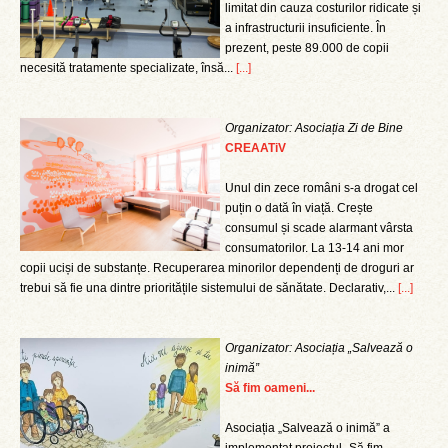
limitat din cauza costurilor ridicate și
a infrastructurii insuficiente. În
prezent, peste 89.000 de copii
necesită tratamente specializate, însă...
[...]
Organizator: Asociația Zi de Bine
CREAATiV
Unul din zece români s-a drogat cel
puțin o dată în viață. Crește
consumul și scade alarmant vârsta
consumatorilor. La 13-14 ani mor
copii uciși de substanțe. Recuperarea minorilor dependenți de droguri ar
trebui să fie una dintre prioritățile sistemului de sănătate. Declarativ,...
[...]
Organizator: Asociația „Salvează o
inimă”
Să fim oameni...
Asociația „Salvează o inimă” a