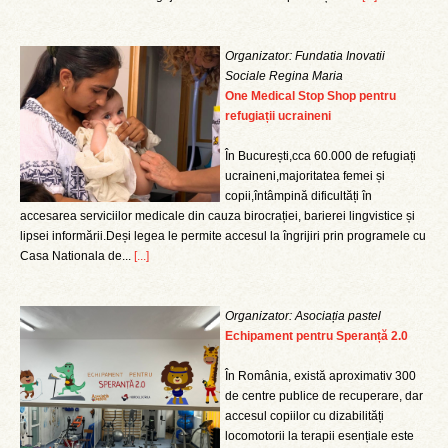
Organizator: Fundatia Inovatii
Sociale Regina Maria
One Medical Stop Shop pentru
refugiații ucraineni
În București,cca 60.000 de refugiați
ucraineni,majoritatea femei și
copii,întâmpină dificultăți în
accesarea serviciilor medicale din cauza birocrației, barierei lingvistice și
lipsei informării.Deși legea le permite accesul la îngrijiri prin programele cu
Casa Nationala de...
[...]
Organizator: Asociația pastel
Echipament pentru Speranță 2.0
În România, există aproximativ 300
de centre publice de recuperare, dar
accesul copiilor cu dizabilități
locomotorii la terapii esențiale este