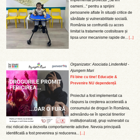
implementat proiectul „Să fim
oameni...” pentru a sprijini
persoanele aflate în situații critice de
sănătate și vulnerabilitate socială.
România se confruntă cu acces
limitat la tratamente costisitoare și
lipsa unor mecanisme rapide de...
[...]
Organizator: Asociatia Lindenfeld -
Ajungem Mari
Fii bine cu tine! Educație &
Prevenire NU dependență
Proiectul a fost implementat ca
răspuns la creșterea accelerată a
consumului de droguri în România,
adresându-se în special tinerilor
instituționalizați, grup vulnerabil cu
risc ridicat de a dezvolta comportamente adictive. Nevoia principală
identificată a fost prevenirea și reducerea...
[...]