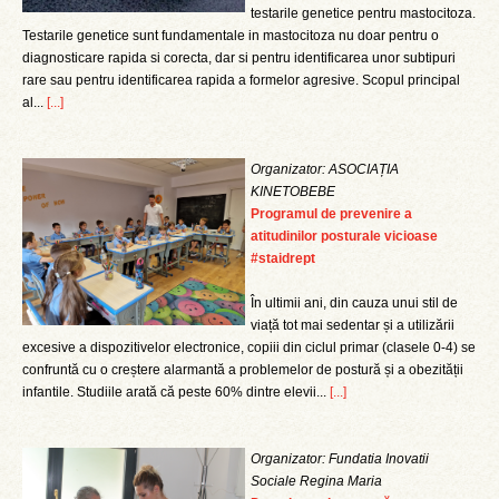
testarile genetice pentru mastocitoza.
Testarile genetice sunt fundamentale in mastocitoza nu doar pentru o
diagnosticare rapida si corecta, dar si pentru identificarea unor subtipuri
rare sau pentru identificarea rapida a formelor agresive. Scopul principal
al...
[...]
Organizator: ASOCIAȚIA
KINETOBEBE
Programul de prevenire a
atitudinilor posturale vicioase
#staidrept
În ultimii ani, din cauza unui stil de
viață tot mai sedentar și a utilizării
excesive a dispozitivelor electronice, copiii din ciclul primar (clasele 0-4) se
confruntă cu o creștere alarmantă a problemelor de postură și a obezității
infantile. Studiile arată că peste 60% dintre elevii...
[...]
Organizator: Fundatia Inovatii
Sociale Regina Maria