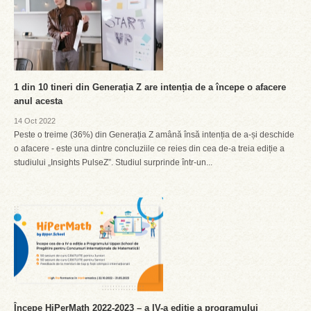
1 din 10 tineri din Generația Z are intenția de a începe o afacere
anul acesta
14 Oct 2022
Peste o treime (36%) din Generația Z amână însă intenția de a-și deschide
o afacere - este una dintre concluziile ce reies din cea de-a treia ediție a
studiului „Insights PulseZ”. Studiul surprinde într-un...
Începe HiPerMath 2022-2023 – a IV-a ediție a programului