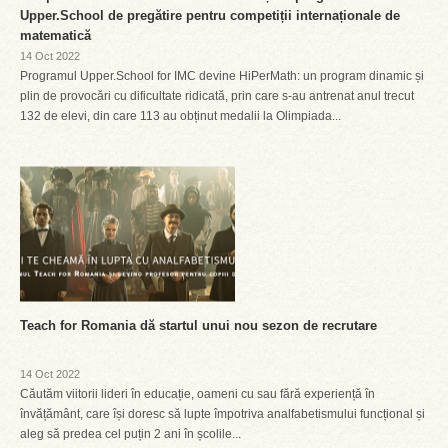
Upper.School de pregătire pentru competiții internaționale de
matematică
14 Oct 2022
Programul Upper.School for IMC devine HiPerMath: un program dinamic și
plin de provocări cu dificultate ridicată, prin care s-au antrenat anul trecut
132 de elevi, din care 113 au obținut medalii la Olimpiada...
Teach for Romania dă startul unui nou sezon de recrutare
14 Oct 2022
Căutăm viitorii lideri în educație, oameni cu sau fără experiență în
învățământ, care își doresc să lupte împotriva analfabetismului funcțional și
aleg să predea cel puțin 2 ani în școlile...