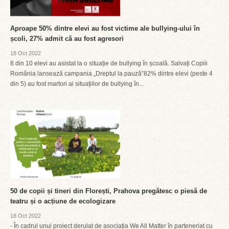
Aproape 50% dintre elevi au fost victime ale bullying-ului în
școli, 27% admit că au fost agresori
18 Oct 2022
8 din 10 elevi au asistat la o situație de bullying în școală. Salvați Copiii
România lansează campania „Dreptul la pauză”82% dintre elevi (peste 4
din 5) au fost martori ai situațiilor de bullying în...
50 de copii și tineri din Florești, Prahova pregătesc o piesă de
teatru și o acțiune de ecologizare
18 Oct 2022
- În cadrul unui proiect derulat de asociația We All Matter în parteneriat cu