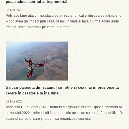
poate aduce spiritul antreprenorial
03 Noi 2022
Poți face bine atât din ipostaza de antreprenor, cât și din cea de intraprenor
– poți avea un impact prin ceea ce faci în viață și lăsa o urmă acolo unde
trăiești - este îndemnul pe care l-au primit...
Salt cu parașuta din scaunul cu rotile și cea mai impresionantă
cerere în căsătorie la înălțime!
02 Noi 2022
Asociația Club Sportiv TNT Brothers a organizat cel mai special moment al
sezonului 2022 - primul salt în tandem din acest an cu un tânăr imobilizat în
scaunul cu rotile, care și-a dorit să organizeze cea mai...