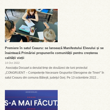
Premiere în satul Ceauru: se lansează Manifestului Elevului și se
înaintează Primăriei propunerile comunității pentru creșterea
calității vieții
14 Oct 2022
Asociația Docuart a derulat timp de douăzeci de luni proiectul
„CONGRUENT – Competențe Necesare Grupurilor Eterogene de Tineri” în
satul Ceauru din comuna Bălești, județul Gorj. Pe 13 octombrie 2022...