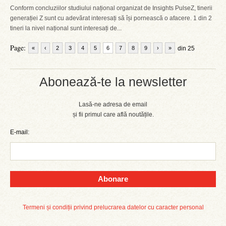
Conform concluziilor studiului național organizat de Insights PulseZ, tinerii
generației Z sunt cu adevărat interesați să își pornească o afacere. 1 din 2
tineri la nivel național sunt interesați de...
Page:
«
‹
2
3
4
5
6
7
8
9
›
»
din 25
Abonează-te la newsletter
Lasă-ne adresa de email
și fii primul care află noutățile.
E-mail:
Abonare
Termeni și condiții privind prelucrarea datelor cu caracter personal