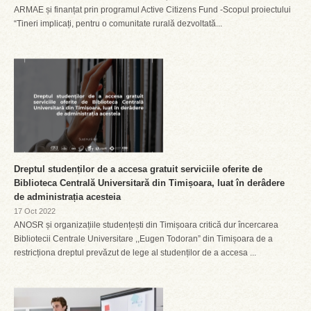
ARMAE și finanțat prin programul Active Citizens Fund -Scopul proiectului
“Tineri implicați, pentru o comunitate rurală dezvoltată...
Dreptul studenților de a accesa gratuit serviciile oferite de
Biblioteca Centrală Universitară din Timișoara, luat în derâdere
de administrația acesteia
17 Oct 2022
ANOSR și organizațiile studențești din Timișoara critică dur încercarea
Bibliotecii Centrale Universitare ,,Eugen Todoran” din Timișoara de a
restricționa dreptul prevăzut de lege al studenților de a accesa ...