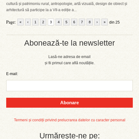
cultură și patrimoniu rural, antropologie, artă vizuală, design de obiect și
arhitectură să participe la a VII-a ediție a...
Page:
«
‹
1
2
3
4
5
6
7
8
›
»
din 25
Abonează-te la newsletter
Lasă-ne adresa de email
și fii primul care află noutățile.
E-mail:
Abonare
Termeni și condiții privind prelucrarea datelor cu caracter personal
Urmărește-ne pe: