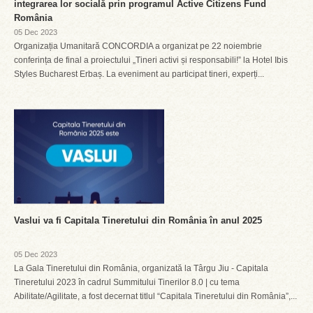
integrarea lor socială prin programul Active Citizens Fund
România
05 Dec 2023
Organizația Umanitară CONCORDIA a organizat pe 22 noiembrie
conferința de final a proiectului „Tineri activi și responsabili!” la Hotel Ibis
Styles Bucharest Erbaș. La eveniment au participat tineri, experți...
Vaslui va fi Capitala Tineretului din România în anul 2025
05 Dec 2023
La Gala Tineretului din România, organizată la Târgu Jiu - Capitala
Tineretului 2023 în cadrul Summitului Tinerilor 8.0 | cu tema
Abilitate/Agilitate, a fost decernat titlul “Capitala Tineretului din România”,...