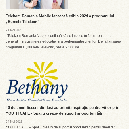
Telekom Romania Mobile lansează ediția 2024 a programului
„Bursele Telekom”
21 Noi 2023
Telekom Romania Mobile continuă să se implice în formarea tinerei
generații, în susținerea educației și a performanței tinerilor; De la lansarea
programului „Bursele Telekom”, peste 2.500 de...
40 de tineri liceeni din Iași au primit inspirație pentru viitor prin
YOUTH CAFE - Spațiu creativ de suport și oportunități
04 Noi 2023
YOUTH CAFE – Spațiu creativ de suport și oportunități pentru tineri din