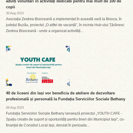
adulți voluntari în activități dedicate pentru mai mult de 100 de
copii
30 Aug 2023
Asociația Zestrea Bisoceană a implementat în această vară la Bisoca, în
județul Buzău, proiectul „O altfel de vacanță”, în incinta Hub-ului Țărănesc
Zestrea Bisoceană - unde a organizat activități...
40 de liceeni din Iași vor beneficia de ateliere de dezvoltare
profesională și personală la Fundația Serviciilor Sociale Bethany
08 Aug 2023
Fundația Serviciilor Sociale Bethany lansează proiectul „YOUTH CAFE -
Spațiu creativ de suport și oportunități pentru tineri din Municipiul Iași”, co-
finanțat de Consiliul Local Iași, derulat în perioada...