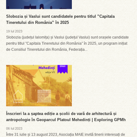
Slobozia și Vaslui sunt candidatele pentru titlul ”Capitala
Tineretului din România” în 2025
19 Iul 2023
Slobozia (județul Ialomița) și Vaslui (județul Vaslui) sunt orașele candidate
pentru titlul ”Capitala Tineretului din România” în 2025, un program inițiat
de Consiliul Tineretului din România, Federația...
Înscrieri la a șaptea ediție a școlii de vară de arhitectură și
antropologie în Geoparcul Platoul Mehedinți | Exploring GPMh
06 Iul 2023
Între 31 iulie și 13 august 2023, Asociația MAIE invită tinerii interesați de