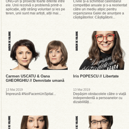
ONG-uri și proiecte foarte diferite între
Civile și-a schimbat calendarul
ele. Unii rezolvă o problemă printr-o
competiției anuale și s-a reorientat
aplicație, alții strâng voluntari și ies pe
către un mediu atipic pentru
teren, unii sunt mai artiști, alții mai...
organizarea Galei de anunțare a
câștigătorilor. Câștigătorii...
Carmen USCATU & Oana
Iris POPESCU // Libertate
GHEORGHIU // Demnitate umană
13 Mai 2019
13 Mai 2019
Împreună #NoiFacemUnSpital...
Depășim obstacolele către o viață
independentă a persoanelor cu
dizabilități...