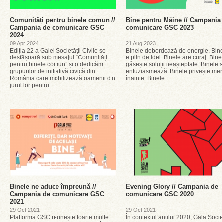
Comunități pentru binele comun //
Bine pentru Mâine // Campania
Campania de comunicare GSC
comunicare GSC 2023
2024
09 Apr 2024
21 Aug 2023
Ediția 22 a Galei Societății Civile se
Binele debordează de energie. Bin
desfășoară sub mesajul “Comunități
e plin de idei. Binele are curaj. Bine
pentru binele comun” și o dedicăm
găsește soluții neașteptate. Binele 
grupurilor de inițiativă civică din
entuziasmează. Binele privește me
România care mobilizează oamenii din
înainte. Binele...
jurul lor pentru...
Binele ne aduce împreună //
Evening Glory // Campania de
Campania de comunicare GSC
comunicare GSC 2020
2021
29 Oct 2021
29 Oct 2021
Platforma GSC reunește foarte multe
În contextul anului 2020, Gala Socie