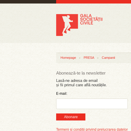
Homepage
PRESA
Campanii
Abonează-te la newsletter
Lasă-ne adresa de email
și fii primul care află noutățile.
E-mail:
Abonare
Termeni și condiții privind prelucrarea datelor