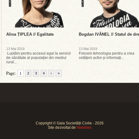
Alina ȚIPLEA // Egalitate
Bogdan IVĂNEL // Statul de dr
13 Mai 2019
13 Mai 2019
Luptăm pentru accesul egal la servicii
Folosim tehnologia pentru a crea
de sănătate al populației din mediul
cetățeni activi și informați...
rural...
Page:
1
2
3
4
›
»
Copyright © Gala Societății Civile - 2026
Site dezvoltat de
Netvibes