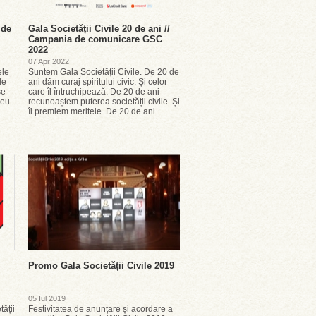
 de
Gala Societății Civile 20 de ani //
Campania de comunicare GSC
2022
07 Apr 2022
ele
Suntem Gala Societății Civile. De 20 de
le
ani dăm curaj spiritului civic. Și celor
se
care îl întruchipează. De 20 de ani
reu
recunoaștem puterea societății civile. Și
îi premiem meritele. De 20 de ani…
Promo Gala Societății Civile 2019
05 Iul 2019
tății
Festivitatea de anunțare și acordare a