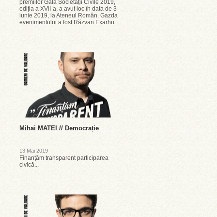
premiilor Gala Societății Civile 2019,
ediția a XVII-a, a avut loc în data de 3
iunie 2019, la Ateneul Român. Gazda
evenimentului a fost Răzvan Exarhu.
Mihai MATEI // Democrație
13 Mai 2019
Finanțăm transparent participarea
civică...