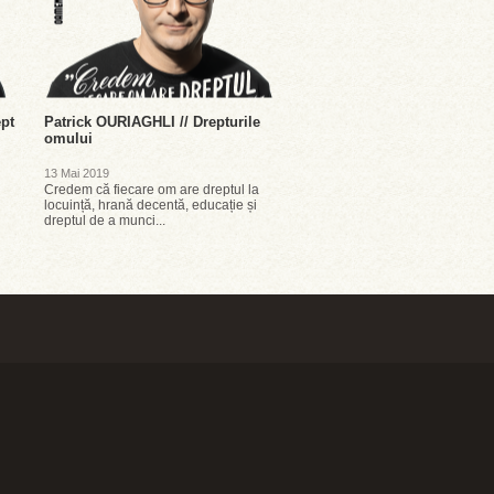
ept
Patrick OURIAGHLI // Drepturile
omului
13 Mai 2019
Credem că fiecare om are dreptul la
locuință, hrană decentă, educație și
dreptul de a munci...