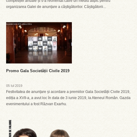
competiției anuale și s-a reorientat către un mediu atipic pentru
organizarea Galei de anunțare a câștigătorilor. Câștigătorii...
Promo Gala Societății Civile 2019
05 Iul 2019
Festivitatea de anunțare și acordare a premiilor Gala Societății Civile 2019,
ediția a XVII-a, a avut loc în data de 3 iunie 2019, la Ateneul Român. Gazda
evenimentului a fost Răzvan Exarhu.