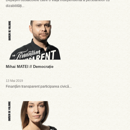
Depășim obstacolele către o viață independentă a persoanelor cu
dizabilități...
Mihai MATEI // Democrație
13 Mai 2019
Finanțăm transparent participarea civică...