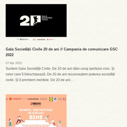
Gala Societății Civile 20 de ani // Campania de comunicare GSC
2022
07 Apr 2022
Suntem Gala Societății Civile. De 20 de ani dăm curaj spiritului civic. Și
celor care îl întruchipează. De 20 de ani recunoaștem puterea societății
civile. Și îi premiem meritele. De 20 de ani…