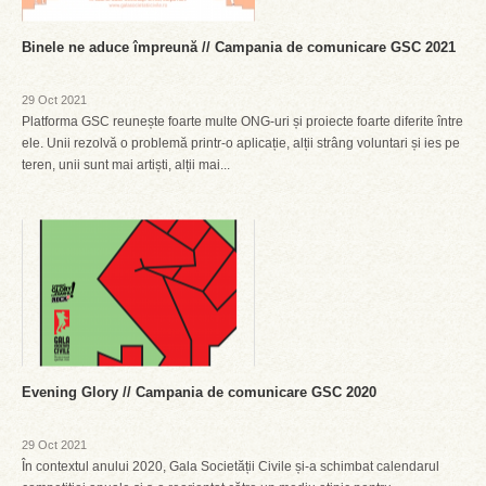
Binele ne aduce împreună // Campania de comunicare GSC 2021
29 Oct 2021
Platforma GSC reunește foarte multe ONG-uri și proiecte foarte diferite între
ele. Unii rezolvă o problemă printr-o aplicație, alții strâng voluntari și ies pe
teren, unii sunt mai artiști, alții mai...
Evening Glory // Campania de comunicare GSC 2020
29 Oct 2021
În contextul anului 2020, Gala Societății Civile și-a schimbat calendarul