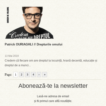
Patrick OURIAGHLI // Drepturile omului
13 Mai 2019
Credem că fiecare om are dreptul la locuință, hrană decentă, educație și
dreptul de a munci...
Page:
1
2
3
4
›
»
Abonează-te la newsletter
Lasă-ne adresa de email
și fii primul care află noutățile.