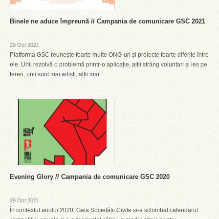
Binele ne aduce împreună // Campania de comunicare GSC 2021
29 Oct 2021
Platforma GSC reunește foarte multe ONG-uri și proiecte foarte diferite între
ele. Unii rezolvă o problemă printr-o aplicație, alții strâng voluntari și ies pe
teren, unii sunt mai artiști, alții mai...
Evening Glory // Campania de comunicare GSC 2020
29 Oct 2021
În contextul anului 2020, Gala Societății Civile și-a schimbat calendarul