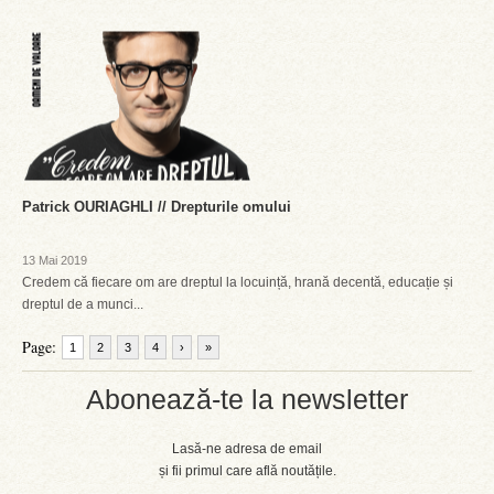
Patrick OURIAGHLI // Drepturile omului
13 Mai 2019
Credem că fiecare om are dreptul la locuință, hrană decentă, educație și
dreptul de a munci...
Page:
1
2
3
4
›
»
Abonează-te la newsletter
Lasă-ne adresa de email
și fii primul care află noutățile.