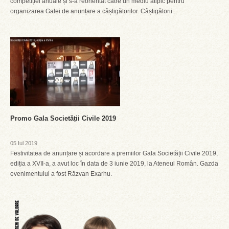
competiției anuale și s-a reorientat către un mediu atipic pentru
organizarea Galei de anunțare a câștigătorilor. Câștigătorii...
Promo Gala Societății Civile 2019
05 Iul 2019
Festivitatea de anunțare și acordare a premiilor Gala Societății Civile 2019,
ediția a XVII-a, a avut loc în data de 3 iunie 2019, la Ateneul Român. Gazda
evenimentului a fost Răzvan Exarhu.