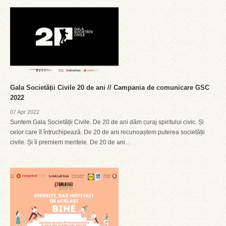
Gala Societății Civile 20 de ani // Campania de comunicare GSC
2022
07 Apr 2022
Suntem Gala Societății Civile. De 20 de ani dăm curaj spiritului civic. Și
celor care îl întruchipează. De 20 de ani recunoaștem puterea societății
civile. Și îi premiem meritele. De 20 de ani…