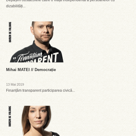
Depășim obstacolele către o viață independentă a persoanelor cu
dizabilități...
Mihai MATEI // Democrație
13 Mai 2019
Finanțăm transparent participarea civică...