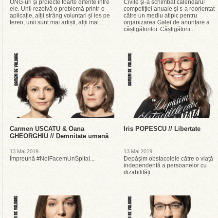
ONG-uri și proiecte foarte diferite între
Civile și-a schimbat calendarul
ele. Unii rezolvă o problemă printr-o
competiției anuale și s-a reorientat
aplicație, alții strâng voluntari și ies pe
către un mediu atipic pentru
teren, unii sunt mai artiști, alții mai...
organizarea Galei de anunțare a
câștigătorilor. Câștigătorii...
Carmen USCATU & Oana
Iris POPESCU // Libertate
GHEORGHIU // Demnitate umană
13 Mai 2019
13 Mai 2019
Împreună #NoiFacemUnSpital...
Depășim obstacolele către o viață
independentă a persoanelor cu
dizabilități...