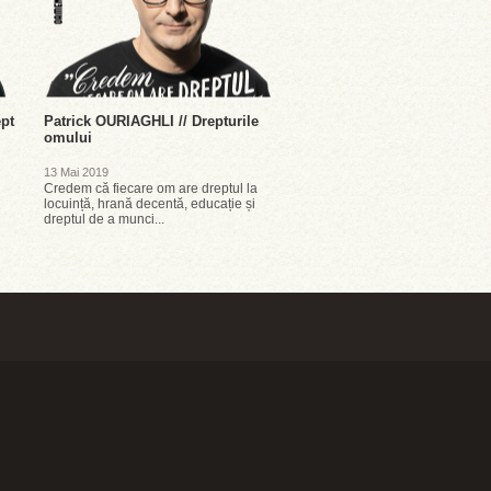
ept
Patrick OURIAGHLI // Drepturile
omului
13 Mai 2019
Credem că fiecare om are dreptul la
locuință, hrană decentă, educație și
dreptul de a munci...