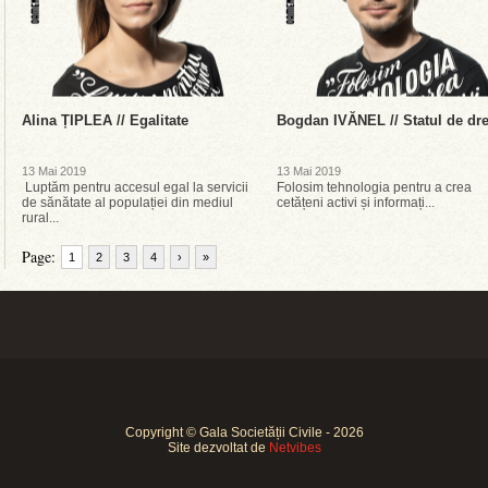
Alina ȚIPLEA // Egalitate
Bogdan IVĂNEL // Statul de dr
13 Mai 2019
13 Mai 2019
Luptăm pentru accesul egal la servicii
Folosim tehnologia pentru a crea
de sănătate al populației din mediul
cetățeni activi și informați...
rural...
Page:
1
2
3
4
›
»
Copyright © Gala Societății Civile - 2026
Site dezvoltat de
Netvibes