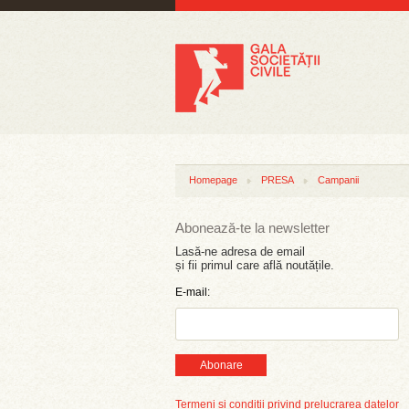
Homepage
PRESA
Campanii
Abonează-te la newsletter
Lasă-ne adresa de email
și fii primul care află noutățile.
E-mail:
Abonare
Termeni și condiții privind prelucrarea datelor