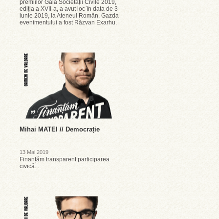
premiilor Gala Societății Civile 2019,
ediția a XVII-a, a avut loc în data de 3
iunie 2019, la Ateneul Român. Gazda
evenimentului a fost Răzvan Exarhu.
Mihai MATEI // Democrație
13 Mai 2019
Finanțăm transparent participarea
civică...