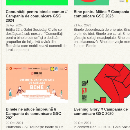
Comunități pentru binele comun //
Bine pentru Mâine // Campania
Campania de comunicare GSC
comunicare GSC 2023
2024
09 Apr 2024
21 Aug 2023
Ediția 22 a Galei Societății Civile se
Binele debordează de energie. Bin
desfășoară sub mesajul “Comunități
e plin de idei. Binele are curaj. Bine
pentru binele comun” și o dedicăm
găsește soluții neașteptate. Binele 
grupurilor de inițiativă civică din
entuziasmează. Binele privește me
România care mobilizează oamenii din
înainte. Binele...
jurul lor pentru...
Binele ne aduce împreună //
Evening Glory // Campania de
Campania de comunicare GSC
comunicare GSC 2020
2021
29 Oct 2021
29 Oct 2021
Platforma GSC reunește foarte multe
În contextul anului 2020, Gala Socie