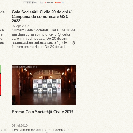
 de
Gala Societății Civile 20 de ani //
Campania de comunicare GSC
2022
07 Apr 2022
ele
Suntem Gala Societății Civile. De 20 de
le
ani dăm curaj spiritului civic. Și celor
se
care îl întruchipează. De 20 de ani
reu
recunoaștem puterea societății civile. Și
îi premiem meritele. De 20 de ani…
Promo Gala Societății Civile 2019
05 Iul 2019
tății
Festivitatea de anunțare și acordare a