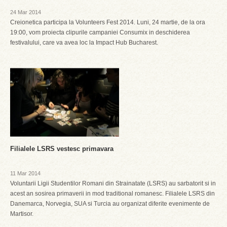
24 Mar 2014
Creionetica participa la Volunteers Fest 2014. Luni, 24 martie, de la ora
19:00, vom proiecta clipurile campaniei Consumix in deschiderea
festivalului, care va avea loc la Impact Hub Bucharest.
Filialele LSRS vestesc primavara
11 Mar 2014
Voluntarii Ligii Studentilor Romani din Strainatate (LSRS) au sarbatorit si in
acest an sosirea primaverii in mod traditional romanesc. Filialele LSRS din
Danemarca, Norvegia, SUA si Turcia au organizat diferite evenimente de
Martisor.