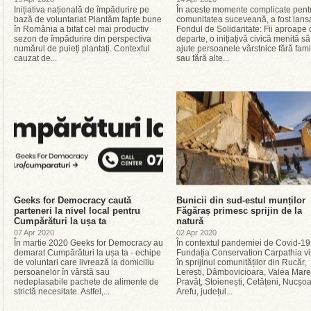
Inițiativa națională de împădurire pe
În aceste momente complicate pent
bază de voluntariat Plantăm fapte bune
comunitatea suceveană, a fost lans
în România a bifat cel mai productiv
Fondul de Solidaritate: Fii aproape
sezon de împădurire din perspectiva
departe, o inițiațivă civică menită să
numărul de puieți plantați. Contextul
ajute persoanele vârstnice fără fami
cauzat de...
sau fără alte...
Geeks for Democracy caută
Bunicii din sud-estul munților
parteneri la nivel local pentru
Făgăraș primesc sprijin de la
Cumpărături la ușa ta
natură
07 Apr 2020
02 Apr 2020
În martie 2020 Geeks for Democracy au
În contextul pandemiei de Covid-19
demarat Cumpărături la ușa ta - echipe
Fundația Conservation Carpathia v
de voluntari care livrează la domiciliu
în sprijinul comunităților din Rucăr,
persoanelor în vârstă sau
Lerești, Dâmbovicioara, Valea Mare
nedeplasabile pachete de alimente de
Pravăț, Stoienești, Cetățeni, Nucșoa
strictă necesitate. Astfel,...
Arefu, județul...