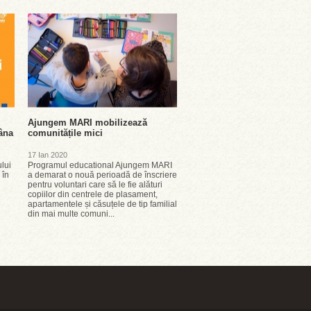
Ajungem MARI mobilizează
âna
comunitățile mici
17 Ian 2020
lui
Programul educational Ajungem MARI
 în
a demarat o nouă perioadă de înscriere
pentru voluntari care să le fie alături
copiilor din centrele de plasament,
apartamentele și căsuțele de tip familial
din mai multe comuni...