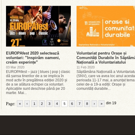
EUROPAfest 2020 selectează
Voluntariat pentru Orașe și
voluntari: ”Inspirăm oameni,
Comunități Durabile în Săptăm
creăm experințe”
Națională a Voluntariatului
03 Mar 2020
11 Feb 2020
EUROPAfest – jazz | blues | pop | clasic
Săptămâna Națională a Voluntariatu
dă șansa tinerilor de a se implica în
(SNV), care va avea loc anul acesta
mod activ în pregătirea ediției 2020 și
perioada 11-17 mai, a anunțat tema
de a se alătura echipei ca voluntari.
celei de-a 19-a ediții: Orașe și
Aplicațiile sunt deschise până pe 20
comunități durabile...
martie. Mai...
Page:
din 19
«
‹
1
2
3
4
5
6
7
8
›
»