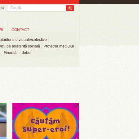
ută
RI
CONTACT
turilor individuale/colective
icii de asistență socială
Protecția mediului
t
Finanțări
Joburi