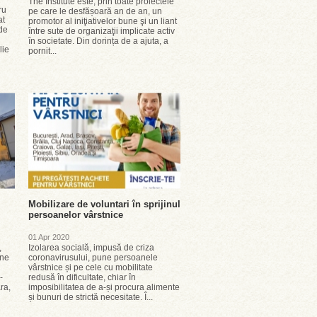
The Institute este, prin toate proiectele
ru
pe care le desfășoară an de an, un
at
promotor al iniţiativelor bune şi un liant
 de
între sute de organizaţii implicate activ
în societate. Din dorința de a ajuta, a
lie
pornit...
Mobilizare de voluntari în sprijinul
persoanelor vârstnice
01 Apr 2020
,
Izolarea socială, impusă de criza
ine
coronavirusului, pune persoanele
vârstnice și pe cele cu mobilitate
-
redusă în dificultate, chiar în
ra,
imposibilitatea de a-și procura alimente
și bunuri de strictă necesitate. Î...