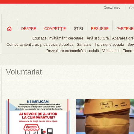
Contul meu
Ca
DESPRE
COMPETIȚIE
ŞTIRI
RESURSE
PARTENE
Educație, învățământ, cercetare
Artă şi cultură
Apărarea drep
Comportament civic şi participare publică
Sănătate
Incluziune socială
Serv
Dezvoltare economică şi socială
Voluntariat
Tinere
Voluntariat