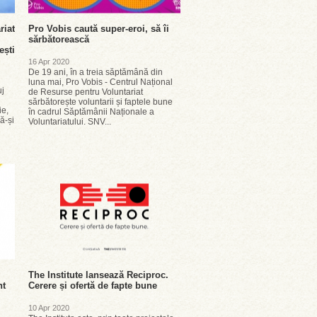
riat
Pro Vobis caută super-eroi, să îi
sărbătorească
ești
16 Apr 2020
De 19 ani, în a treia săptămână din
luna mai, Pro Vobis - Centrul Național
uj
de Resurse pentru Voluntariat
sărbătorește voluntarii și faptele bune
ie,
în cadrul Săptămânii Naționale a
ă-și
Voluntariatului. SNV...
The Institute lansează Reciproc.
nt
Cerere și ofertă de fapte bune
10 Apr 2020