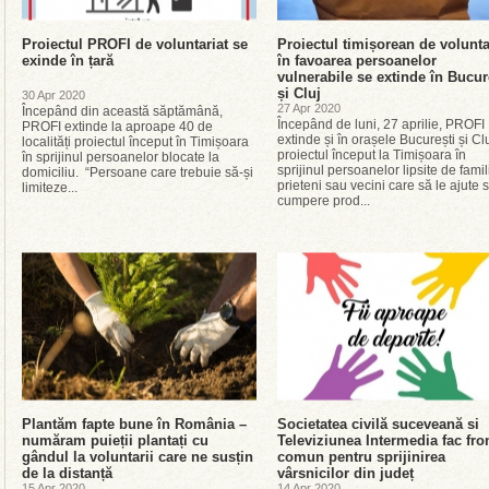
Proiectul PROFI de voluntariat se
Proiectul timișorean de volunta
exinde în țară
în favoarea persoanelor
vulnerabile se extinde în Bucur
și Cluj
30 Apr 2020
27 Apr 2020
Începând din această săptămână,
Începând de luni, 27 aprilie, PROFI
PROFI extinde la aproape 40 de
extinde și în orașele București și Cl
localități proiectul început în Timișoara
proiectul început la Timișoara în
în sprijinul persoanelor blocate la
sprijinul persoanelor lipsite de famil
domiciliu. “Persoane care trebuie să-și
prieteni sau vecini care să le ajute s
limiteze...
cumpere prod...
Plantăm fapte bune în România –
Societatea civilă suceveană si
număram puieții plantați cu
Televiziunea Intermedia fac fro
gândul la voluntarii care ne susțin
comun pentru sprijinirea
de la distanță
vârsnicilor din județ
15 Apr 2020
14 Apr 2020