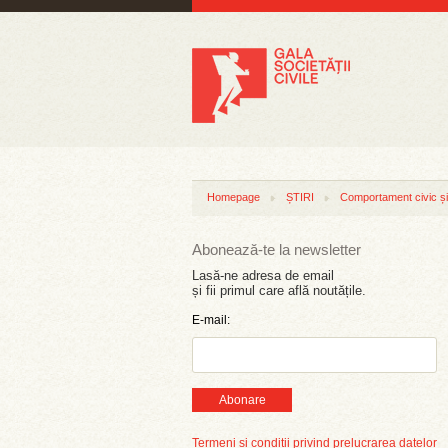
Homepage
ȘTIRI
Comportament civic și 
Abonează-te la newsletter
Lasă-ne adresa de email
și fii primul care află noutățile.
E-mail:
Abonare
Termeni și condiții privind prelucrarea datelor