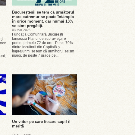
Bucureștenii se tem că următorul
mare cutremur se poate întâmpla
în orice moment, dar numai 13%
se simt pregătiți.
03 Mar 2026
Fundația Comunitară București
lansează Planul de supraviețuire
și
pentru primele 72 de ore Peste 70%
omen
dintre locuitorii din Capitală și
împrejurimi se tem că următorul seism
major, de peste 7 grade pe...
eni,
Un viitor pe care fiecare copil îl
merită