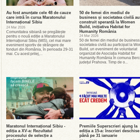
Au fost anunțate cele 48 de cauze
50 de femei din mediul de
care intră în cursa Maratonului
business și societatea civilă au
Internațional Sibiu
construit speranță la Women
Build, inițiativa Habitat for
24 Mar 2026
Humanity România
Comunitatea sibiană se pregătește
24 Mar 2026
pentru o nouă ediție a Maratonului
50 de femei din mediul de business 
Internațional Sibiu (MIS), cel mai mare
societatea civilă au participat la W
eveniment sportiv de strângere de
Build, un eveniment de voluntariat
fonduri din România, în perioada 29-31
organizat de Asociația Habitat for
mai. Cu acest prilej,...
Humanity România în comuna Berc
județul Prahova. Timp de o...
Maratonul Internațional Sibiu -
Premiile Superscrieri ajung la
ediția a XV‑a: Rezultatul
ediția a 15-a: înscrieri deschise
procesului de selecție a
până pe 31 ianuarie