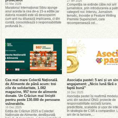
proiectelor
27 Ian 2026
03 Mar 2026
Competiția se extinde către noi arii
Maratonul Internațional Sibiu ajunge
jurnalistice, prin introducerea a patr
anul acesta la cea de-a 15‑a ediție,iar
categorii noi: Interviu, Jurnalism
datoria noastră este să descoperim
tematic, Inovație și Feature Writing
cum anii nu diluează implicarea, ci din
Premiile Superscrieri, care
contră, consolidează o responsabilitate
recompensează cel...
profundă în...
Cea mai mare Colectă Națională
Asociația pastel: 5 ani și un si
de Alimente de până acum: trei
angajament: „Nicio lună fără o
zile de solidaritate, 1.082
faptă bună”
magazine, 957 tone de alimente
16 Dec 2025
donate. Un Crăciun mai liniștit
Asociația pastel își reafirmă modelu
pentru peste 130.000 de persoane
unic din sectorul ONG: proiecte de
vulnerabile.
responsabilitate socială lunare,
predictibile, scalabile și ușor de int
16 Dec 2025
în strategia de CSR a companiilor. 
Ediția de Crăciun 2025 a Colectei
ani de la lansare,...
Naționale de Alimente, desfășurată