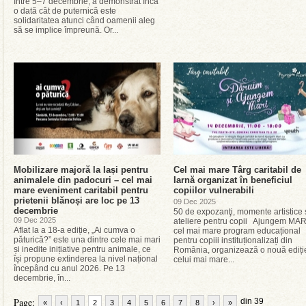
între 5–7 decembrie, a demonstrat încă
o dată cât de puternică este
solidaritatea atunci când oamenii aleg
să se implice împreună. Or...
Mobilizare majoră la Iași pentru
Cel mai mare Târg caritabil de
animalele din padocuri – cel mai
Iarnă organizat în beneficiul
mare eveniment caritabil pentru
copiilor vulnerabili
prietenii blănoși are loc pe 13
09 Dec 2025
decembrie
50 de expozanţi, momente artistice 
09 Dec 2025
ateliere pentru copii Ajungem MAR
Aflat la a 18-a ediție, „Ai cumva o
cel mai mare program educațional
păturică?” este una dintre cele mai mari
pentru copiii instituționalizați din
și inedite inițiative pentru animale, ce
România, organizează o nouă ediți
își propune extinderea la nivel național
celui mai mare...
începând cu anul 2026. Pe 13
decembrie, în...
Page:
din 39
«
‹
1
2
3
4
5
6
7
8
›
»