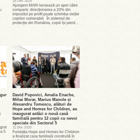
16 Dec 2025
Ajungem MARI lansează un apel către
u
companii: direcționarea a 20% din
impozitul pe profit poate schimba viețile
copiilor vulnerabili În sistemul de
protecție din România, copiii își pierd...
ngur
David Popovici, Amalia Enache,
Mihai Morar, Marius Manole și
Alexandru Tomescu, alături de
Hope and Homes for Children, au
inaugurat astăzi o nouă casă
l
familială pentru 12 copii cu nevoi
speciale din Sectorul 5
egrat
11 Dec 2025
La 5
Fundația Hope and Homes for Children
a finalizat casa familială construită în