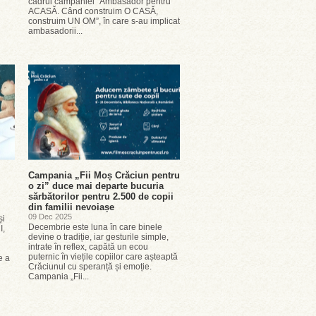
cadrul campaniei ”Ambasador pentru
ACASĂ. Când construim O CASĂ,
construim UN OM”, în care s-au implicat
ambasadorii...
Campania „Fii Moș Crăciun pentru
o zi” duce mai departe bucuria
sărbătorilor pentru 2.500 de copii
din familii nevoiașe
09 Dec 2025
și
Decembrie este luna în care binele
I,
devine o tradiție, iar gesturile simple,
intrate în reflex, capătă un ecou
puternic în viețile copiilor care așteaptă
e a
Crăciunul cu speranță și emoție.
Campania „Fii...