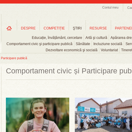
Contul meu
Ca
DESPRE
COMPETIȚIE
ŞTIRI
RESURSE
PARTENE
Educație, învățământ, cercetare
Artă şi cultură
Apărarea drep
Comportament civic şi participare publică
Sănătate
Incluziune socială
Serv
Dezvoltare economică şi socială
Voluntariat
Tinere
Participare publică
Comportament civic și Participare pub