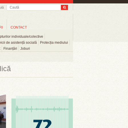
ută
RI
CONTACT
turilor individuale/colective
icii de asistență socială
Protecția mediului
t
Finanțări
Joburi
lică