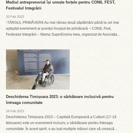
Mediul antreprenorial își unește forțele pentru CONIL FEST,
Festivalul Integrării
20 Feb 2023
-TÂRGUL PRIMĂVERII-Au mai rămas două săptămâni până la cel mai
așteptat eveniment al acestui început de primăvară – CONIL Fest,
Festivalul Integrării – Mama SuperEroina mea, organizat de Asociația...
Deschiderea Timișoara 2023: o sărbătoare incluzivă pentru
întreaga comunitate
16 Feb 2023
Deschiderea Timișoara 2023 – Capitală Europeană a Culturii (17-19
februarie) este un eveniment incluziv, o sărbătoare pentru întreaga
comunitate. În acest spirit, s-au luat multiple măsuri care să crească...