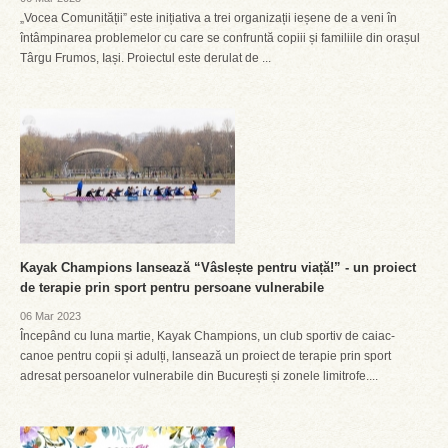
„Vocea Comunității” este inițiativa a trei organizații ieșene de a veni în
întâmpinarea problemelor cu care se confruntă copiii și familiile din orașul
Târgu Frumos, Iași. Proiectul este derulat de ...
Kayak Champions lansează “Vâslește pentru viață!” - un proiect
de terapie prin sport pentru persoane vulnerabile
06 Mar 2023
Începând cu luna martie, Kayak Champions, un club sportiv de caiac-
canoe pentru copii și adulți, lansează un proiect de terapie prin sport
adresat persoanelor vulnerabile din București și zonele limitrofe....