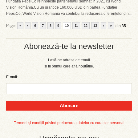
Fundația PepsiCo reînnoiește parteneriatul semnat în 2021 cu World
Vision România.Cu un grant de 160.000 USD din partea Fundației
PepsiCo, World Vision România va contribui la reducerea diferențelor din...
Page:
«
‹
6
7
8
9
10
11
12
13
›
»
din 35
Abonează-te la newsletter
Lasă-ne adresa de email
și fii primul care află noutățile.
E-mail:
Abonare
Termeni și condiții privind prelucrarea datelor cu caracter personal