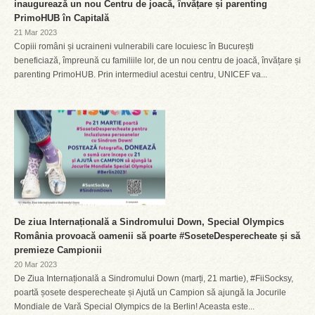
inaugurează un nou Centru de joacă, învățare și parenting
PrimoHUB în Capitală
21 Mar 2023
Copiii români și ucraineni vulnerabili care locuiesc în București
beneficiază, împreună cu familiile lor, de un nou centru de joacă, învățare și
parenting PrimoHUB. Prin intermediul acestui centru, UNICEF va...
De ziua Internațională a Sindromului Down, Special Olympics
România provoacă oamenii să poarte #SoseteDesperecheate și să
premieze Campionii
20 Mar 2023
De Ziua Internațională a Sindromului Down (marți, 21 martie), #FiiSocksy,
poartă șosete desperecheate și Ajută un Campion să ajungă la Jocurile
Mondiale de Vară Special Olympics de la Berlin! Aceasta este...