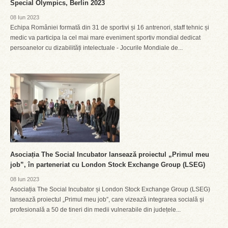
Special Olympics, Berlin 2023
08 Iun 2023
Echipa României formată din 31 de sportivi și 16 antrenori, staff tehnic și
medic va participa la cel mai mare eveniment sportiv mondial dedicat
persoanelor cu dizabilități intelectuale - Jocurile Mondiale de...
Asociația The Social Incubator lansează proiectul „Primul meu
job”, în parteneriat cu London Stock Exchange Group (LSEG)
08 Iun 2023
Asociația The Social Incubator și London Stock Exchange Group (LSEG)
lansează proiectul „Primul meu job”, care vizează integrarea socială și
profesională a 50 de tineri din medii vulnerabile din județele...