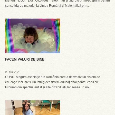
Mehedinți, Gorj, Dolj, Olt, Argeș, Teleorman și Giurgiu primesc sprijin pentru
consolidarea materiei la Limba Română și Matematică prin...
FACEM VALURI DE BINE!
09 Mai 2023
CONIL, singura asociație din România care a dezvoltat un sistem de
educație incluziv și un întreg ecosistem educațional pentru copii cu
tulburări din spectrul autist și alte dizabilități, lansează un nou...