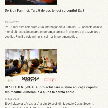
De Ziua Familiei: Tu cât de des te joci cu copilul tău?
15 Mai 2023
Pe 15 mai este celebrată Ziua Internațională a Familiei. Cu această ocazie,
merită să reflectăm asupra importanței familiei în creșterea și dezvoltarea
copiilor. Familia este primul și cel mai important mediu...
DESCHIDEM ȘCOALA: proiectul care susține educația copiilor
din mediile vulnerabile a ajuns la a treia ediție
11 Mai 2023
Elevii claselor a V-a și a VI-a din 16 școli din județele Caraș Severin,