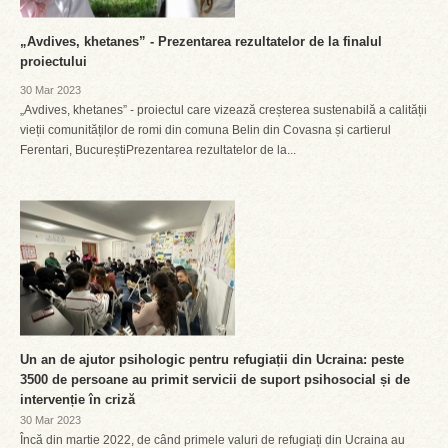
„Avdives, khetanes” - Prezentarea rezultatelor de la finalul
proiectului
30 Mar 2023
„Avdives, khetanes” - proiectul care vizează creșterea sustenabilă a calității
vieții comunităților de romi din comuna Belin din Covasna și cartierul
Ferentari, BucureștiPrezentarea rezultatelor de la...
Un an de ajutor psihologic pentru refugiații din Ucraina: peste
3500 de persoane au primit servicii de suport psihosocial și de
intervenție în criză
30 Mar 2023
Încă din martie 2022, de când primele valuri de refugiați din Ucraina au