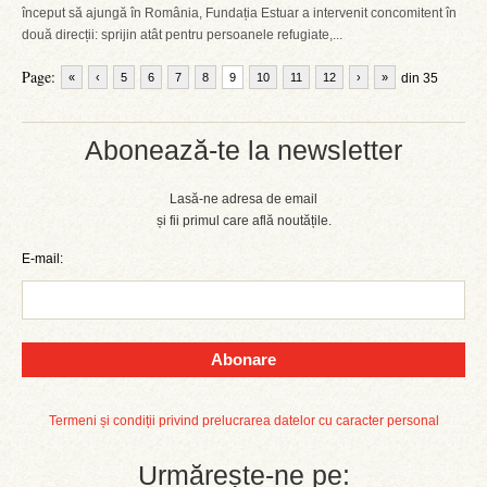
început să ajungă în România, Fundația Estuar a intervenit concomitent în
două direcții: sprijin atât pentru persoanele refugiate,...
Page:
«
‹
5
6
7
8
9
10
11
12
›
»
din 35
Abonează-te la newsletter
Lasă-ne adresa de email
și fii primul care află noutățile.
E-mail:
Abonare
Termeni și condiții privind prelucrarea datelor cu caracter personal
Urmărește-ne pe: