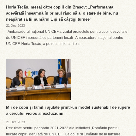
Horia Tecău, mesaj către copiii din Brașov: „Performanța
adevărată înseamnă în primul rând să ai o stare de bine, nu
neapărat să fii numărul 1 și să câștigi turnee”
21 Dec 2023
Ambasadorul național UNICEF a vizitat proiectele pentru copii dezvoltate
de UNICEF împreună cu partenerii locali Ambasadorul național pentru
UNICEF, Horia Tecău, a petrecut miercuri o zi...
Mii de copii și familii ajutate printr-un model sustenabil de rupere
a cercului vicios al excluziunii
21 Dec 2023
Rezultate pentru perioada 2021-2023 ale Inițiativei „România pentru
fiecare copil”, derulată de UNICEF La doi și și jumătate de la lansare,