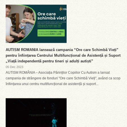
AUTISM ROMANIA lansează campania “Ore care Schimbă Vieți”
pentru înființarea Centrului Multifuncțional de Asistență și Suport
„Viață independentă pentru tineri și adulți autiști”
05 Dec 2023
AUTISM ROMÂNIA – Asociația Părinților Copiilor Cu Autism a lansat
campania de strângere de fonduri "Ore care Schimbă Vieți", având ca scop
înființarea unui centru multifuncțional de asistență și suport...