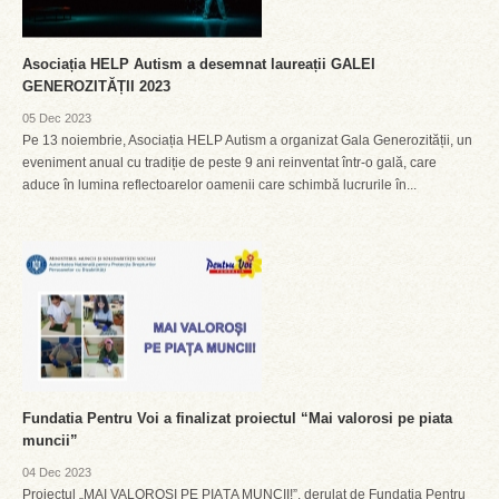
Asociația HELP Autism a desemnat laureații GALEI
GENEROZITĂȚII 2023
05 Dec 2023
Pe 13 noiembrie, Asociația HELP Autism a organizat Gala Generozității, un
eveniment anual cu tradiție de peste 9 ani reinventat într-o gală, care
aduce în lumina reflectoarelor oamenii care schimbă lucrurile în...
Fundatia Pentru Voi a finalizat proiectul “Mai valorosi pe piata
muncii”
04 Dec 2023
Proiectul „MAI VALOROȘI PE PIAȚA MUNCII!”, derulat de Fundația Pentru