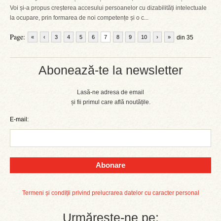
Voi și-a propus creșterea accesului persoanelor cu dizabilități intelectuale
la ocupare, prin formarea de noi competențe și o c...
Page:
«
‹
3
4
5
6
7
8
9
10
›
»
din 35
Abonează-te la newsletter
Lasă-ne adresa de email
și fii primul care află noutățile.
E-mail:
Abonare
Termeni și condiții privind prelucrarea datelor cu caracter personal
Urmărește-ne pe: