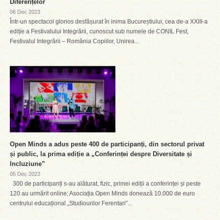
Diferențelor
06 Dec 2023
Într-un spectacol glorios desfășurat în inima Bucureștiului, cea de-a XXIII-a
ediție a Festivalului Integrării, cunoscut sub numele de CONIL Fest,
Festivalul Integrării – România Copiilor, Unirea...
Open Minds a adus peste 400 de participanți, din sectorul privat
și public, la prima ediție a „Conferinței despre Diversitate și
Incluziune”
05 Dec 2023
300 de participanți s-au alăturat, fizic, primei ediții a conferinței și peste
120 au urmărit online; Asociația Open Minds donează 10.000 de euro
centrului educațional „Studiourilor Ferentari”...