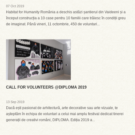
07 Oct 2019
Habitat for Humanity România a deschis astăzi șantierul din Vaideeni și a
început construcția a 10 case pentru 10 familii care trăiesc în condiții greu
de imaginat. Până vineri, 11 octombrie, 450 de voluntari...
CALL FOR VOLUNTEERS @DIPLOMA 2019
13 Sep 2019
Dacă ești pasionat de arhitectură, arte decorative sau arte vizuale, te
așteptăm în echipa de voluntari a celui mai amplu festival dedicat tinerei
generații de creativi români, DIPLOMA. Ediția 2019 a...