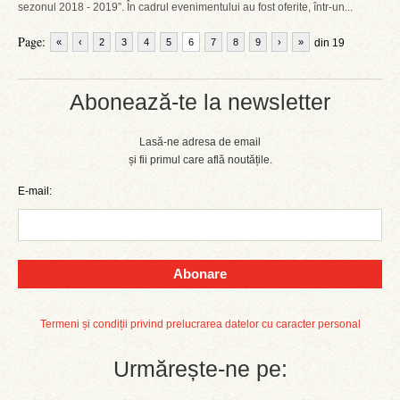
sezonul 2018 - 2019”. În cadrul evenimentului au fost oferite, într-un...
Page:
«
‹
2
3
4
5
6
7
8
9
›
»
din 19
Abonează-te la newsletter
Lasă-ne adresa de email
și fii primul care află noutățile.
E-mail:
Abonare
Termeni și condiții privind prelucrarea datelor cu caracter personal
Urmărește-ne pe: