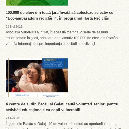
100.000 de elevi din toată țara învață să colecteze selectiv cu
“Eco-ambasadorii reciclării”, în programul Harta Reciclării
28 Noi 2019
Asociația ViitorPlus a inițiat, în această toamnă, o serie de sesiuni
educaționale în școli, prin care aproximativ 100.000 de elevi din România
vor afla informații despre importanța colectării selective și...
4 centre de zi din Bacău și Galați caută voluntari seniori pentru
activități educaționale cu copii vulnerabili
21 Noi 2019
În județele Bacău și Galați, 40 de voluntari seniori au oportunitatea de a