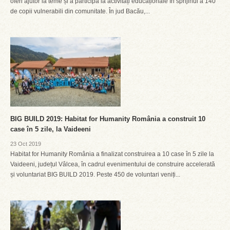
oferi ajutor la teme și a participa la activități educaționale în sprijinul a 140
de copii vulnerabili din comunitate. În jud Bacău,...
BIG BUILD 2019: Habitat for Humanity România a construit 10
case în 5 zile, la Vaideeni
23 Oct 2019
Habitat for Humanity România a finalizat construirea a 10 case în 5 zile la
Vaideeni, județul Vâlcea, în cadrul evenimentului de construire accelerată
și voluntariat BIG BUILD 2019. Peste 450 de voluntari veniți...