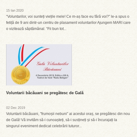
15 Ian 2020
“Voluntarilor, voi sunteți viețile mele! Ce m-aș face eu fără voi?” le-a spus o
fetiță de 9 ani dintr-un centru de plasament voluntarilor Ajungem MARI care
o vizitează săptămânal. “Fii bun tot...
Voluntarii băcăuani se pregătesc de Gală
02 Dec 2019
Voluntarii băcăuani, ”frumoșii nebuni” ai acestui oraș, se pregătesc din nou
de Gală! Vă invităm să-i cunoașteți, să-i susțineți și să-i încurajați la
singurul eveniment dedicat celebrării tuturor...