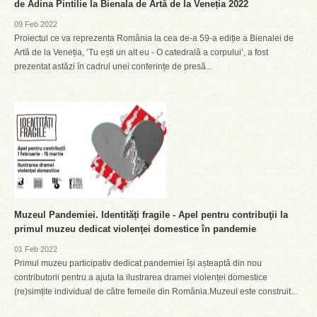
de Adina Pintilie la Bienala de Artă de la Veneția 2022
09 Feb 2022
Proiectul ce va reprezenta România la cea de-a 59-a ediție a Bienalei de
Artă de la Veneția, ‘Tu ești un alt eu - O catedrală a corpului’, a fost
prezentat astăzi în cadrul unei conferințe de presă...
Muzeul Pandemiei. Identități fragile - Apel pentru contribuţii la
primul muzeu dedicat violenţei domestice în pandemie
01 Feb 2022
Primul muzeu participativ dedicat pandemiei își așteaptă din nou
contributorii pentru a ajuta la ilustrarea dramei violenței domestice
(re)simțite individual de către femeile din România.Muzeul este construit...