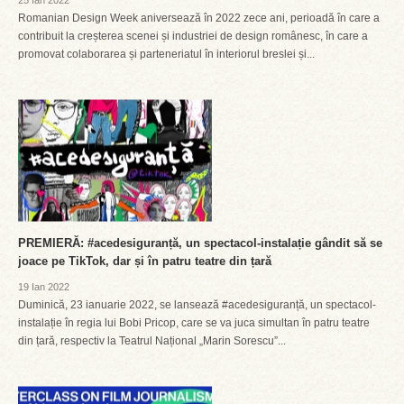
25 Ian 2022
Romanian Design Week aniversează în 2022 zece ani, perioadă în care a
contribuit la creșterea scenei și industriei de design românesc, în care a
promovat colaborarea și parteneriatul în interiorul breslei și...
PREMIERĂ: #acedesiguranță, un spectacol-instalație gândit să se
joace pe TikTok, dar și în patru teatre din țară
19 Ian 2022
Duminică, 23 ianuarie 2022, se lansează #acedesiguranță, un spectacol-
instalație în regia lui Bobi Pricop, care se va juca simultan în patru teatre
din țară, respectiv la Teatrul Național „Marin Sorescu”...