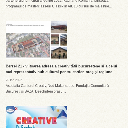
partenerului principal al ediției 2022, Kaufland România, lansează
programul de masterclass-uri Classix in Art. 10 cursuri de măiestrie...
Berzei 21 - viitoarea adresă a creativității bucureștene și a celui
mai reprezentativ hub cultural pentru cartier, oraș și regiune
26 Ian 2022
Asociația Cartierul Creativ, Nod Makerspace, Fundația Comunitară
București și BAZA. Deschidem orașul...