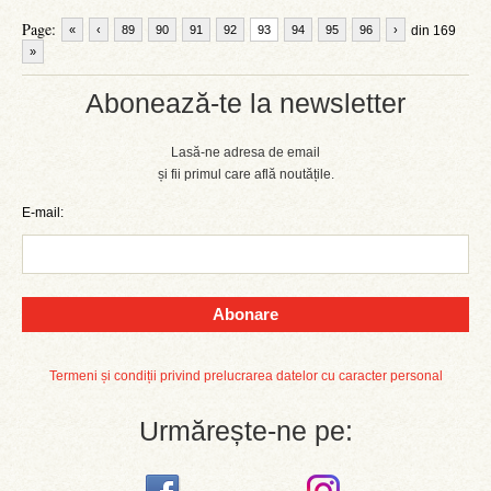
Page:
«
‹
89
90
91
92
93
94
95
96
›
din 169
»
Abonează-te la newsletter
Lasă-ne adresa de email
și fii primul care află noutățile.
E-mail:
Abonare
Termeni și condiții privind prelucrarea datelor cu caracter personal
Urmărește-ne pe: