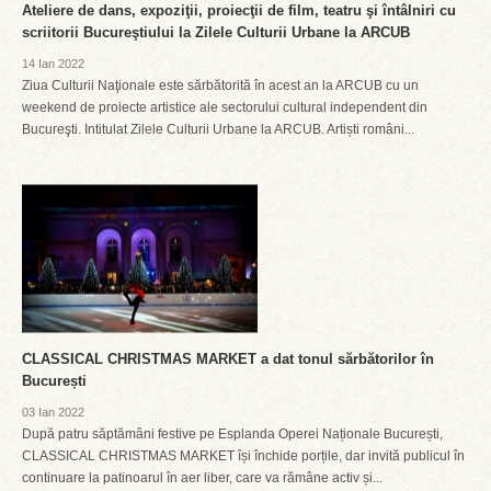
Ateliere de dans, expoziţii, proiecţii de film, teatru şi întâlniri cu
scriitorii Bucureştiului la Zilele Culturii Urbane la ARCUB
14 Ian 2022
Ziua Culturii Naţionale este sărbătorită în acest an la ARCUB cu un
weekend de proiecte artistice ale sectorului cultural independent din
Bucureşti. Intitulat Zilele Culturii Urbane la ARCUB. Artiști români...
CLASSICAL CHRISTMAS MARKET a dat tonul sărbătorilor în
București
03 Ian 2022
După patru săptămâni festive pe Esplanda Operei Naționale București,
CLASSICAL CHRISTMAS MARKET își închide porțile, dar invită publicul în
continuare la patinoarul în aer liber, care va rămâne activ și...