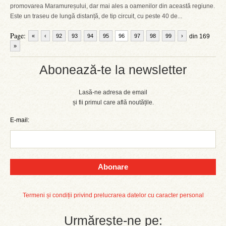
promovarea Maramureșului, dar mai ales a oamenilor din această regiune.
Este un traseu de lungă distanță, de tip circuit, cu peste 40 de...
Page:
«
‹
92
93
94
95
96
97
98
99
›
din 169
»
Abonează-te la newsletter
Lasă-ne adresa de email
și fii primul care află noutățile.
E-mail:
Abonare
Termeni și condiții privind prelucrarea datelor cu caracter personal
Urmărește-ne pe: