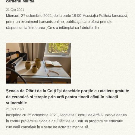
cartierul Militari
21 Oct 2021
Miercuri, 27 octombrie 2021, de la orele 19:00, Asociația Politeia lansează,
printr-un eveniment transmis online, publicația care oferă primele
răspunsuri la întrebarea „Ce s-a întâmplat cu fabricile din...
Școala de Olărit de la Colți își deschide porțile cu ateliere gratuite
de ceramică și terapie prin artă pentru tinerii aflați în situații
vulnerabile
21 Oct 2021
Începând cu 25 octombrie 2021, Asociația Centrul de Artă Aluniș va derula
în cadrul proiectului Școala de Olărit de la Colți un program de educație
culturală constând în o serie de activități menite să...