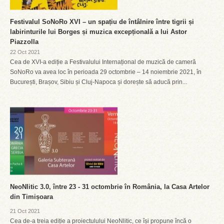
Festivalul SoNoRo XVI – un spațiu de întâlnire între tigrii și
labirinturile lui Borges și muzica excepțională a lui Astor
Piazzolla
22 Oct 2021
Cea de XVI-a ediție a Festivalului Internațional de muzică de cameră
SoNoRo va avea loc în perioada 29 octombrie – 14 noiembrie 2021, în
București, Brașov, Sibiu și Cluj-Napoca și dorește să aducă prin...
NeoNlitic 3.0, între 23 - 31 octombrie în România, la Casa Artelor
din Timișoara
21 Oct 2021
Cea de-a treia ediție a proiectulului NeoNlitic, ce își propune încă o