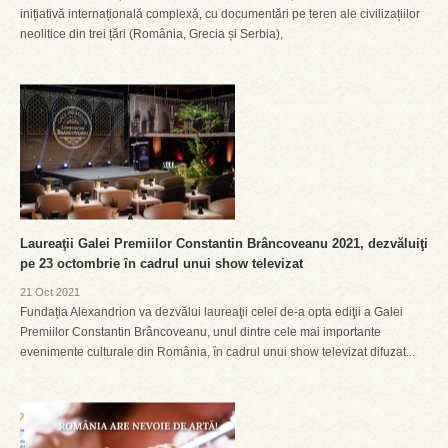
inițiativă internațională complexă, cu documentări pe teren ale civilizațiilor
neolitice din trei țări (România, Grecia și Serbia),
Laureaţii Galei Premiilor Constantin Brâncoveanu 2021, dezvăluiţi
pe 23 octombrie ȋn cadrul unui show televizat
21 Oct 2021
Fundația Alexandrion va dezvălui laureaţii celei de-a opta ediţii a Galei
Premiilor Constantin Brâncoveanu, unul dintre cele mai importante
evenimente culturale din România, ȋn cadrul unui show televizat difuzat...