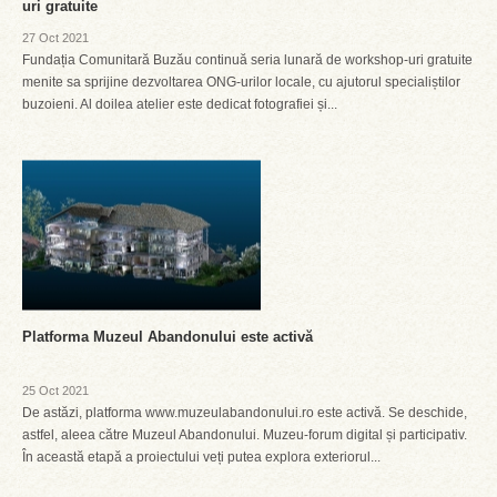
uri gratuite
27 Oct 2021
Fundația Comunitară Buzău continuă seria lunară de workshop-uri gratuite
menite sa sprijine dezvoltarea ONG-urilor locale, cu ajutorul specialiștilor
buzoieni. Al doilea atelier este dedicat fotografiei și...
Platforma Muzeul Abandonului este activă
25 Oct 2021
De astăzi, platforma www.muzeulabandonului.ro este activă. Se deschide,
astfel, aleea către Muzeul Abandonului. Muzeu-forum digital și participativ.
În această etapă a proiectului veți putea explora exteriorul...