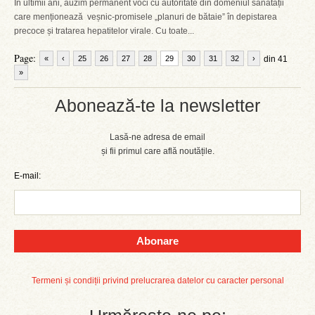
În ultimii ani, auzim permanent voci cu autoritate din domeniul sănătății
care menționează veșnic-promisele „planuri de bătaie” în depistarea
precoce și tratarea hepatitelor virale. Cu toate...
Page:
«
‹
25
26
27
28
29
30
31
32
›
din 41
»
Abonează-te la newsletter
Lasă-ne adresa de email
și fii primul care află noutățile.
E-mail:
Abonare
Termeni și condiții privind prelucrarea datelor cu caracter personal