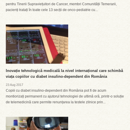
pentru Tinerii Supraviețuitori de Cancer, membri Comunității Temerarii,
pacienți tratați în toate cele 13 secții de onco-pediatrie cu...
Inovație tehnologică medicală la nivel internațional care schimbă
viața copiilor cu diabet insulino-dependent din România
23 Aug 2017
Copiii cu diabet insulino-dependent din România pot fi de acum
montiorizați permanent cu ajutorul tehnologiei de ultimă oră, printr-o soluție
de telemedicină care permite renunțarea la testele zilnice prin...