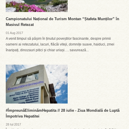
Campionatului Național de Turism Montan “Ștafeta Munților” în
Masivul Retezat
01 Aug 2017
A venit timpul să pășim în ținutul poveștilor fascinante, despre primii
oameni ai retezatului, lacuri, flăcăi viteji, domnițe suave, haiduci, zmei
înaripați, dinozauri pitici și chiar uriași…. savurează...
#ÎmpreunăEliminămHepatita // 28 iulie - Ziua Mondială de Luptă
Împotriva Hepatitei
28 Iul 2017