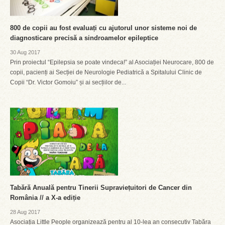
800 de copii au fost evaluați cu ajutorul unor sisteme noi de
diagnosticare precisă a sindroamelor epileptice
30 Aug 2017
Prin proiectul “Epilepsia se poate vindeca!” al Asociației Neurocare, 800 de
copii, pacienți ai Secției de Neurologie Pediatrică a Spitalului Clinic de
Copii “Dr. Victor Gomoiu” și ai secțiilor de...
Tabără Anuală pentru Tinerii Supraviețuitori de Cancer din
România // a X-a ediție
28 Aug 2017
Asociația Little People organizează pentru al 10-lea an consecutiv Tabăra