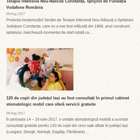
Terapie Intensivă Nou-Născuți Constanța, sprijinit de Fundația
Vodafone România
09 Aug 2017
Proiectul modernizării Secției de Terapie Intensivă Nou-Născuți a Spitalului
Județean Constanța, care nu a mai fost refăcută din 1968, anul construirii
spitalului, marchează momentul de start odată cu...
120 de copii din județul Iași au fost consultați în primul cabinet
stomatologic mobil care oferă servicii gratuite
08 Aug 2017
În perioada 14 – 18 iulie 2017, o unitate stomatologică mobilă a acordat
consultații gratuite pentru 120 de copii din cinci sate aflate în județul Iași
(Lungani, Sineşti, Voineşti, Dagâța, Fântânele)....