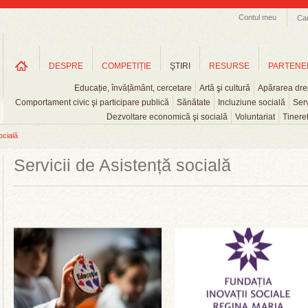
Contul meu
Ca
DESPRE
COMPETIȚIE
ŞTIRI
RESURSE
PARTENE
Educație, învățământ, cercetare
Artă şi cultură
Apărarea drep
Comportament civic şi participare publică
Sănătate
Incluziune socială
Serv
Dezvoltare economică şi socială
Voluntariat
Tinere
ocială
Servicii de Asistență socială