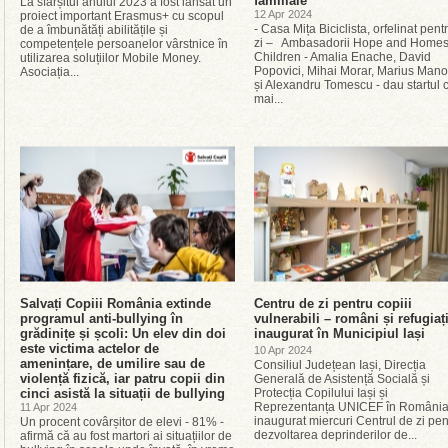
familiale
La sfârșitul anului 2023 a fost lansat un
12 Apr 2024
proiect important Erasmus+ cu scopul
- Casa Mița Biciclista, orfelinat pent
de a îmbunătăți abilitățile și
zi – Ambasadorii Hope and Homes 
competențele persoanelor vârstnice în
Children - Amalia Enache, David
utilizarea soluțiilor Mobile Money.
Popovici, Mihai Morar, Marius Mano
Asociația...
și Alexandru Tomescu - dau startul c
mai...
Salvați Copiii România extinde
Centru de zi pentru copiii
programul anti-bullying în
vulnerabili – români și refugiaț
grădinițe și școli: Un elev din doi
inaugurat în Municipiul Iași
este victima actelor de
10 Apr 2024
amenințare, de umilire sau de
Consiliul Județean Iași, Direcția
violență fizică, iar patru copii din
Generală de Asistență Socială și
cinci asistă la situații de bullying
Protecția Copilului Iași și
Reprezentanța UNICEF în România
11 Apr 2024
inaugurat miercuri Centrul de zi pen
Un procent covârșitor de elevi - 81% -
dezvoltarea deprinderilor de...
afirmă că au fost martori ai situațiilor de