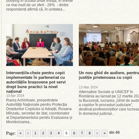
bullying în școala unde învață, în vreme
ce mai mult de un sfert - 28% - dintre
respondenți afirmă că, în unitatea...
Intervențiile-cheie pentru copii
Un nou ghid de audiere, pentru
implementate în parteneriat cu
justiție prietenoasa cu copii
autoritățile brașovene pot servi
drept bune practici la nivel
13 Mar 2024
național
Alternative Sociale și UNICEF în
10 Apr 2024
România au lansat pe 12 martie 20
Rareș Achiriloaie, președintele
la București, lucrarea „Ghid de audi
Autorității Naționale pentru Protecția
a copiilor în proceduri judiciare”,
Drepturilor Copilului și Adopții, Roxana
destinat profesioniștilor care lucrea
Mînzatu, secretar de stat, coordonator
în domeniul judiciar...
al Departamentului pentru Evaluarea și
Monitorizarea...
Page:
din 46
«
‹
1
2
3
4
5
6
7
8
›
»