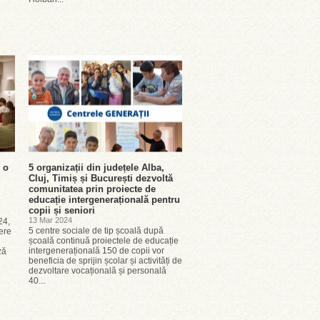
 o
5 organizații din județele Alba,
Cluj, Timiș și București dezvoltă
comunitatea prin proiecte de
educație intergenerațională pentru
copii și seniori
13 Mar 2024
24,
5 centre sociale de tip școală după
ere
școală continuă proiectele de educație
intergenerațională 150 de copii vor
ză
beneficia de sprijin școlar și activități de
dezvoltare vocațională și personală
40...