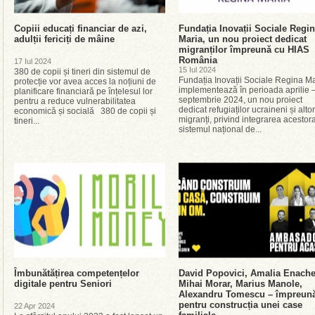
Copiii educați financiar de azi,
Fundația Inovații Sociale Regi
adulții fericiți de mâine
Maria, un nou proiect dedicat
migranților împreună cu HIAS
România
17 Iul 2024
15 Iul 2024
380 de copii și tineri din sistemul de
Fundația Inovații Sociale Regina M
protecție vor avea acces la noțiuni de
implementează în perioada aprilie 
planificare financiară pe înțelesul lor
septembrie 2024, un nou proiect
pentru a reduce vulnerabilitatea
dedicat refugiaților ucraineni și altor
economică și socială 380 de copii și
migranți, privind integrarea acestora
tineri...
sistemul național de...
Îmbunătățirea competențelor
David Popovici, Amalia Enache
digitale pentru Seniori
Mihai Morar, Marius Manole,
Alexandru Tomescu – împreun
pentru construcția unei case
22 Apr 2024