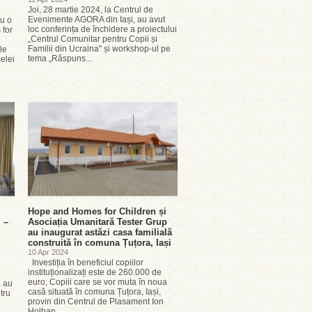
Joi, 28 martie 2024, la Centrul de
Evenimente AGORA din Iași, au avut
ru o
loc conferința de închidere a proiectului
for
„Centrul Comunitar pentru Copii și
Familii din Ucraina" și workshop-ul pe
le
tema „Răspuns...
elei
Hope and Homes for Children și
i –
Asociația Umanitară Tester Grup
au inaugurat astăzi casa familială
construită în comuna Țuțora, Iași
10 Apr 2024
Investiția în beneficiul copiilor
instituționalizați este de 260.000 de
euro; Copiii care se vor muta în noua
 au
casă situată în comuna Țuțora, Iași,
tru
provin din Centrul de Plasament Ion
Holban...