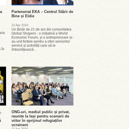
na
Parteneriat EKA – Centrul Stării de
Bine și Eldie
22 Apr 2024
Un tânăr de 21 de ani din comunitatea
aria
Global Shapers - o inițiativă a World
–
Economic Forum, și o antreprenoare și-
au unit forțele pentru a oferi seniorilor
servicii și activități care să le
 în
îmbunățească...
,
ONG-uri, mediul public și privat,
reunite la Iași pentru scenarii de
ă
viitor în sprijinul refugiaților
ucraineni
11 Apr 2024