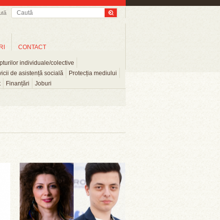
ută
RI
CONTACT
turilor individuale/colective
icii de asistență socială
Protecția mediului
t
Finanțări
Joburi