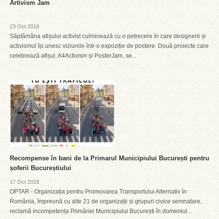
Artivism Jam
23 Oct 2018
Săptămâna afișului activist culminează cu o petrecere în care designerii și
activismul își unesc viziunile într-o expoziție de postere. Două proiecte care
celebrează afișul, A4Activism și PosterJam, se...
Recompense în bani de la Primarul Municipiului București pentru
șoferii Bucureștiului
17 Oct 2018
OPTAR - Organizația pentru Promovarea Transportului Alternativ în
România, împreună cu alte 21 de organizații și grupuri civice semnatare,
reclamă incompetența Primăriei Municipiului București în domeniul...