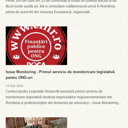
Peste 300 de copii din 23 de comunități și orașe din județul Bacău și-au
făcut vocile auzite joi, într-o consultare cetățenească unică în România,
prima de acest fel din Uniunea Europeană, organizată...
Issue Monitoring - Primul serviciu de monitorizare legislativă
pentru ONG-uri
24 Sep 2018
Centrul pentru Legislație Nonprofit lansează primul serviciu de
monitorizare legislativă destinat organizațiilor neguvernamentale din
România și profesioniștilor din domeniul de advocacy – Issue Monitoring....