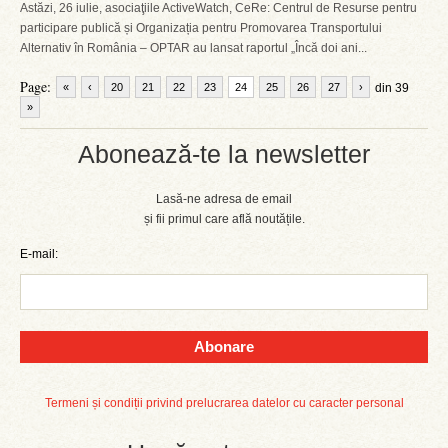
Astăzi, 26 iulie, asociaţiile ActiveWatch, CeRe: Centrul de Resurse pentru
participare publică și Organizația pentru Promovarea Transportului
Alternativ în România – OPTAR au lansat raportul „Încă doi ani...
Page:
«
‹
20
21
22
23
24
25
26
27
›
din 39
»
Abonează-te la newsletter
Lasă-ne adresa de email
și fii primul care află noutățile.
E-mail:
Abonare
Termeni și condiții privind prelucrarea datelor cu caracter personal