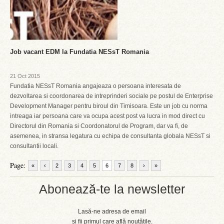
Job vacant EDM la Fundatia NESsT Romania
21 Oct 2015
Fundatia NESsT Romania angajeaza o persoana interesata de
dezvoltarea si coordonarea de intreprinderi sociale pe postul de Enterprise
Development Manager pentru biroul din Timisoara. Este un job cu norma
intreaga iar persoana care va ocupa acest post va lucra in mod direct cu
Directorul din Romania si Coordonatorul de Program, dar va fi, de
asemenea, in stransa legatura cu echipa de consultanta globala NESsT si
consultantii locali.
Page:
«
‹
2
3
4
5
6
7
8
›
»
Abonează-te la newsletter
Lasă-ne adresa de email
și fii primul care află noutățile.