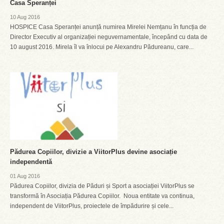
Casa Speranței
10 Aug 2016
HOSPICE Casa Speranței anunță numirea Mirelei Nemțanu în funcția de
Director Executiv al organizației neguvernamentale, începând cu data de
10 august 2016. Mirela îl va înlocui pe Alexandru Pădureanu, care...
Pădurea Copiilor, divizie a ViitorPlus devine asociație
independentă
01 Aug 2016
Pădurea Copiilor, divizia de Păduri și Sport a asociației ViitorPlus se
transformă în Asociația Pădurea Copiilor. Noua entitate va continua,
independent de ViitorPlus, proiectele de împădurire și cele...