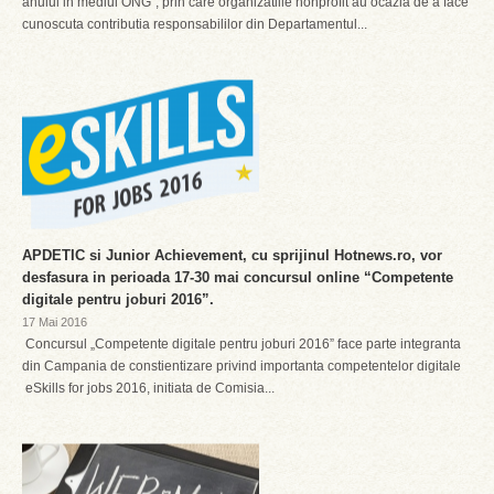
anului in mediul ONG”, prin care organizatiile nonprofit au ocazia de a face
cunoscuta contributia responsabililor din Departamentul...
APDETIC si Junior Achievement, cu sprijinul Hotnews.ro, vor
desfasura in perioada 17-30 mai concursul online “Competente
digitale pentru joburi 2016”.
17 Mai 2016
Concursul „Competente digitale pentru joburi 2016” face parte integranta
din Campania de constientizare privind importanta competentelor digitale
eSkills for jobs 2016, initiata de Comisia...