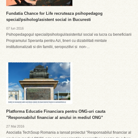
Fundatia Chance for Life recruteaza psihopedagog
special/psiholog/asistent social in Bucuresti
07 Iun 2016
Psihopedagogul special/psihologul/asistentul social va lucra cu beneficiarii
Programului Speranta pentru Azi, tineri cu dizabilitati mintale
institutionalizati si din familii, seropozitivi si non-...
Platforma Educatie Financiara pentru ONG-uri cauta
”Responsabilul financiar al anului in mediul ONG”
27 Mai 2016
Asociatia TechSoup Romania a lansat proiectul ”Responsabilul financiar al