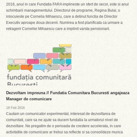
2016, anul in care Fundatia FARA implineste un sfert de secol, este si anul
schimbarii managementului. Directorul de programe, Regina Bulai, o
inlocuieste pe Cornelia Mihaescu, care a detinut functia de Director
Executiv aproape doua decenii. Numirea a fost planificata ca urmare a
retragerii Corneliei Mihaescu care a implinit varsta pensionarii.
Dezvoltam impreuna // Fundatia Comunitara Bucuresti angajeaza
Manager de comunicare
18 Feb 2016
Cautam un comunicator experimentat, interesat de dezvoltarea de
comunitati, care sa ne ajute sa ducem fundatia la urmatorul nivel de
dezvoltare. Ne pregatim de o perioada de crestere accelerata, in care
activitatile de comunicare ar trebui sa reflecte si sa consolideze munca