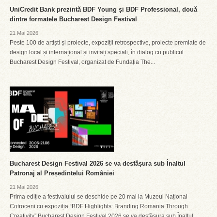
UniCredit Bank prezintă BDF Young și BDF Professional, două
dintre formatele Bucharest Design Festival
21 Mai 2026
Peste 100 de artiști și proiecte, expoziții retrospective, proiecte premiate de
design local și internațional și invitați speciali, în dialog cu publicul.
Bucharest Design Festival, organizat de Fundația The...
Bucharest Design Festival 2026 se va desfășura sub Înaltul
Patronaj al Președintelui României
21 Mai 2026
Prima ediție a festivalului se deschide pe 20 mai la Muzeul Național
Cotroceni cu expoziția “BDF Highlights: Branding Romania Through
Creativity” Bucharest Design Festival 2026 se va desfășura sub Înaltul...