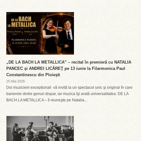
„DE LA BACH LA METALLICA” – recital în premieră cu NATALIA
PANCEC şi ANDREI LICĂREŢ pe 13 iunie la Filarmonica Paul
Constantinescu din Ploieşti
25 Mai 2026
Doi muzicieni excepționali vă invită la un spectacol unic şi original în care
barierele dintre genuri dispar, iar muzica îşi arată universalitatea: DE LA
BACH LA METALLICA – îi reuneşte pe Natalia...