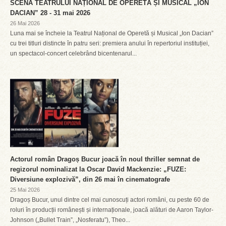
SCENA TEATRULUI NAȚIONAL DE OPERETĂ ȘI MUSICAL „ION
DACIAN” 28 - 31 mai 2026
26 Mai 2026
Luna mai se încheie la Teatrul Național de Operetă și Musical „Ion Dacian”
cu trei titluri distincte în patru seri: premiera anului în repertoriul instituției,
un spectacol-concert celebrând bicentenarul...
Actorul român Dragoș Bucur joacă în noul thriller semnat de
regizorul nominalizat la Oscar David Mackenzie: „FUZE:
Diversiune explozivă”, din 26 mai în cinematografe
25 Mai 2026
Dragoș Bucur, unul dintre cel mai cunoscuți actori români, cu peste 60 de
roluri în producții românești și internaționale, joacă alături de Aaron Taylor-
Johnson („Bullet Train”, „Nosferatu”), Theo...