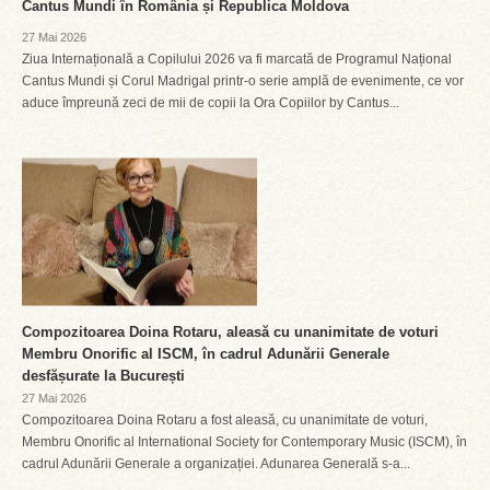
Cantus Mundi în România și Republica Moldova
27 Mai 2026
Ziua Internațională a Copilului 2026 va fi marcată de Programul Național
Cantus Mundi și Corul Madrigal printr-o serie amplă de evenimente, ce vor
aduce împreună zeci de mii de copii la Ora Copiilor by Cantus...
Compozitoarea Doina Rotaru, aleasă cu unanimitate de voturi
Membru Onorific al ISCM, în cadrul Adunării Generale
desfășurate la București
27 Mai 2026
Compozitoarea Doina Rotaru a fost aleasă, cu unanimitate de voturi,
Membru Onorific al International Society for Contemporary Music (ISCM), în
cadrul Adunării Generale a organizației. Adunarea Generală s-a...