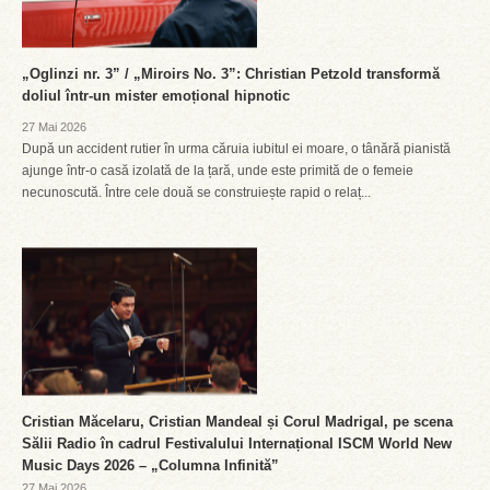
„Oglinzi nr. 3” / „Miroirs No. 3”: Christian Petzold transformă
doliul într-un mister emoțional hipnotic
27 Mai 2026
După un accident rutier în urma căruia iubitul ei moare, o tânără pianistă
ajunge într-o casă izolată de la țară, unde este primită de o femeie
necunoscută. Între cele două se construiește rapid o relaț...
Cristian Măcelaru, Cristian Mandeal și Corul Madrigal, pe scena
Sălii Radio în cadrul Festivalului Internațional ISCM World New
Music Days 2026 – „Columna Infinită”
27 Mai 2026