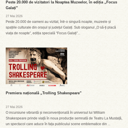
Peste 20.000 de vizitatori la Noaptea Muzeelor, în ediția „Focus
Galați”
27 Mai 2026
Peste 20.000 de oameni au vizitat, într-o singură noapte, muzeele și
spațiile culturale din orașul și județul Galați. Sub sloganul „O să-ți placă
viața de noapte”, ediția specială “Focus Galați”...
Premiera națională „Trolling Shakespeare”
27 Mai 2026
O incursiune vibrantă și neconvențională în universul lui William
Shakespeare prinde viață în noua producție semnată de Teatru La Mustață,
un spectacol care aduce în fața publicului scene emblematice din ...