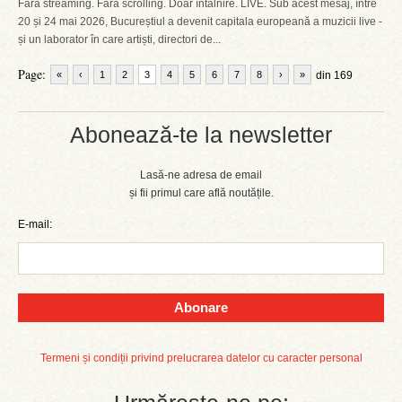
Fără streaming. Fără scrolling. Doar întâlnire. LIVE. Sub acest mesaj, între
20 și 24 mai 2026, Bucureștiul a devenit capitala europeană a muzicii live -
și un laborator în care artiști, directori de...
Page:
«
‹
1
2
3
4
5
6
7
8
›
»
din 169
Abonează-te la newsletter
Lasă-ne adresa de email
și fii primul care află noutățile.
E-mail:
Abonare
Termeni și condiții privind prelucrarea datelor cu caracter personal