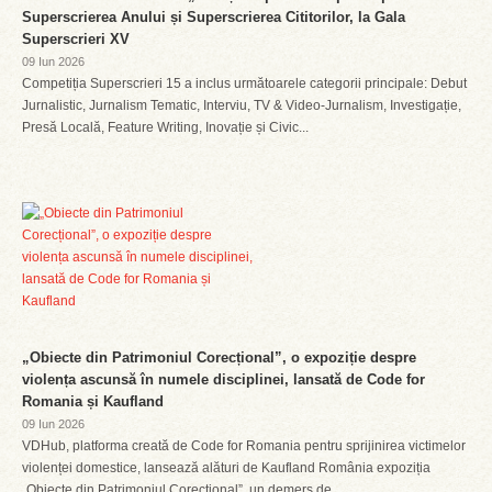
Superscrierea Anului și Superscrierea Cititorilor, la Gala
Superscrieri XV
09 Iun 2026
Competiția Superscrieri 15 a inclus următoarele categorii principale: Debut
Jurnalistic, Jurnalism Tematic, Interviu, TV & Video-Jurnalism, Investigație,
Presă Locală, Feature Writing, Inovație și Civic...
„Obiecte din Patrimoniul Corecțional”, o expoziție despre
violența ascunsă în numele disciplinei, lansată de Code for
Romania și Kaufland
09 Iun 2026
VDHub, platforma creată de Code for Romania pentru sprijinirea victimelor
violenței domestice, lansează alături de Kaufland România expoziția
„Obiecte din Patrimoniul Corecțional”, un demers de...