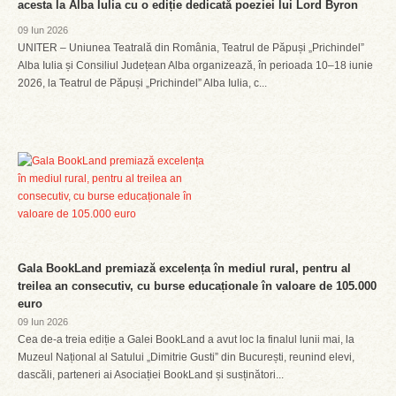
acesta la Alba Iulia cu o ediție dedicată poeziei lui Lord Byron
09 Iun 2026
UNITER – Uniunea Teatrală din România, Teatrul de Păpuși „Prichindel”
Alba Iulia și Consiliul Județean Alba organizează, în perioada 10–18 iunie
2026, la Teatrul de Păpuși „Prichindel” Alba Iulia, c...
Gala BookLand premiază excelența în mediul rural, pentru al
treilea an consecutiv, cu burse educaționale în valoare de 105.000
euro
09 Iun 2026
Cea de-a treia ediție a Galei BookLand a avut loc la finalul lunii mai, la
Muzeul Național al Satului „Dimitrie Gusti” din București, reunind elevi,
dascăli, parteneri ai Asociației BookLand și susținători...