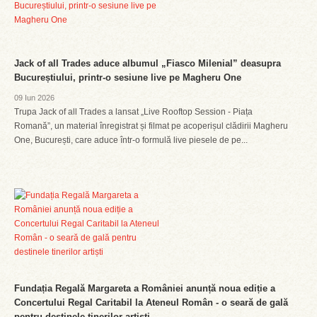
Jack of all Trades aduce albumul „Fiasco Milenial” deasupra
Bucureștiului, printr-o sesiune live pe Magheru One
09 Iun 2026
Trupa Jack of all Trades a lansat „Live Rooftop Session - Piața
Romană”, un material înregistrat și filmat pe acoperișul clădirii Magheru
One, București, care aduce într-o formulă live piesele de pe...
Fundația Regală Margareta a României anunță noua ediție a
Concertului Regal Caritabil la Ateneul Român - o seară de gală
pentru destinele tinerilor artiști