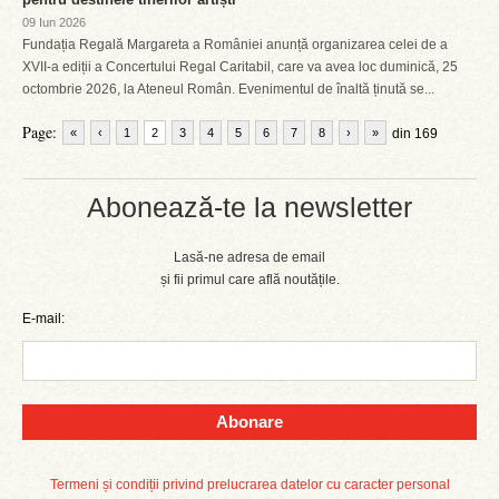
09 Iun 2026
Fundația Regală Margareta a României anunță organizarea celei de a
XVII-a ediții a Concertului Regal Caritabil, care va avea loc duminică, 25
octombrie 2026, la Ateneul Român. Evenimentul de înaltă ținută se...
Page:
«
‹
1
2
3
4
5
6
7
8
›
»
din 169
Abonează-te la newsletter
Lasă-ne adresa de email
și fii primul care află noutățile.
E-mail:
Abonare
Termeni și condiții privind prelucrarea datelor cu caracter personal