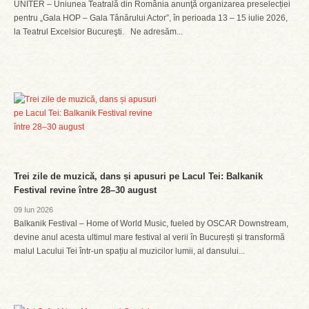
UNITER – Uniunea Teatrală din România anunţă organizarea preselecției
pentru „Gala HOP – Gala Tânărului Actor”, în perioada 13 – 15 iulie 2026,
la Teatrul Excelsior Bucureşti. Ne adresăm...
Trei zile de muzică, dans și apusuri pe Lacul Tei: Balkanik
Festival revine între 28–30 august
09 Iun 2026
Balkanik Festival – Home of World Music, fueled by OSCAR Downstream,
devine anul acesta ultimul mare festival al verii în București și transformă
malul Lacului Tei într-un spațiu al muzicilor lumii, al dansului...