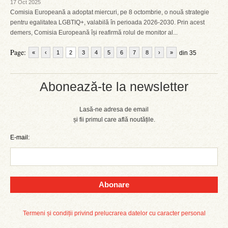
17 Oct 2025
Comisia Europeană a adoptat miercuri, pe 8 octombrie, o nouă strategie
pentru egalitatea LGBTIQ+, valabilă în perioada 2026-2030. Prin acest
demers, Comisia Europeană își reafirmă rolul de monitor al...
Page:
«
‹
1
2
3
4
5
6
7
8
›
»
din 35
Abonează-te la newsletter
Lasă-ne adresa de email
și fii primul care află noutățile.
E-mail:
Abonare
Termeni și condiții privind prelucrarea datelor cu caracter personal