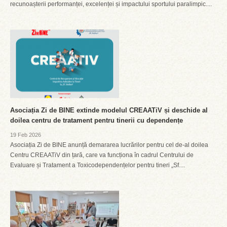
recunoașterii performanței, excelenței și impactului sportului paralimpic....
Asociația Zi de BINE extinde modelul CREAATiV și deschide al
doilea centru de tratament pentru tinerii cu dependențe
19 Feb 2026
Asociația Zi de BINE anunță demararea lucrărilor pentru cel de-al doilea
Centru CREAATiV din țară, care va funcționa în cadrul Centrului de
Evaluare și Tratament a Toxicodependențelor pentru tineri „Sf....