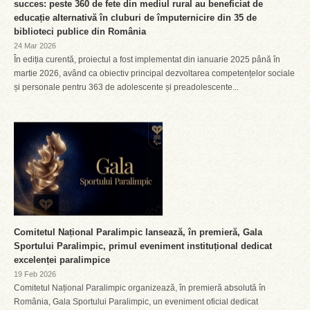
succes: peste 360 de fete din mediul rural au beneficiat de
educație alternativă în cluburi de împuternicire din 35 de
biblioteci publice din România
24 Mar 2026
În ediția curentă, proiectul a fost implementat din ianuarie 2025 până în
martie 2026, având ca obiectiv principal dezvoltarea competențelor sociale
și personale pentru 363 de adolescente și preadolescente...
Comitetul Național Paralimpic lansează, în premieră, Gala
Sportului Paralimpic, primul eveniment instituțional dedicat
excelenței paralimpice
19 Feb 2026
Comitetul Național Paralimpic organizează, în premieră absolută în
România, Gala Sportului Paralimpic, un eveniment oficial dedicat