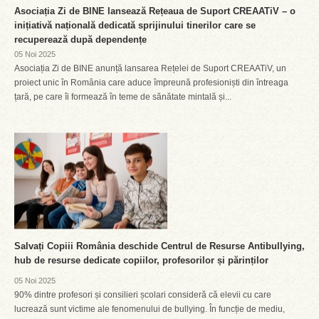
Asociația Zi de BINE lansează Rețeaua de Suport CREAATiV – o
inițiativă națională dedicată sprijinului tinerilor care se
recuperează după dependențe
05 Noi 2025
Asociația Zi de BINE anunță lansarea Rețelei de Suport CREAATiV, un
proiect unic în România care aduce împreună profesioniști din întreaga
țară, pe care îi formează în teme de sănătate mintală și...
Salvați Copiii România deschide Centrul de Resurse Antibullying,
hub de resurse dedicate copiilor, profesorilor și părinților
05 Noi 2025
90% dintre profesori și consilieri școlari consideră că elevii cu care
lucrează sunt victime ale fenomenului de bullying. În funcție de mediu,