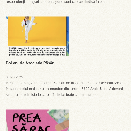
respondenții din școlile bucureștene sunt cei care indică în cea...
Doi ani de Asociația Păsări
05 Noi 2025
În martie 2023, Vlad a alergat 620 km de la Cercul Polar la Oceanul Arctic,
în cadrul celui mai dur ultra-maraton din lume – 6633 Arctic Ultra. A devenit
singurul om din istorie care a încheiat toate cele trei probe...