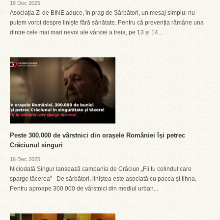
18 Dec 2025
Asociația Zi de BINE aduce, în prag de Sărbători, un mesaj simplu: nu
putem vorbi despre liniște fără sănătate. Pentru că prevenția rămâne una
dintre cele mai mari nevoi ale vârstei a treia, pe 13 și 14...
Peste 300.000 de vârstnici din orașele României își petrec
Crăciunul singuri
16 Dec 2025
Niciodată Singur lansează campania de Crăciun „Fii tu colindul care
sparge tăcerea” De sărbători, liniștea este asociată cu pacea și tihna.
Pentru aproape 300.000 de vârstnici din mediul urban...