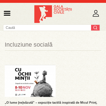
Incluziune socială
„O lume (ne)văzută” – expoziție tactilă inspirată de Micul Prinț,