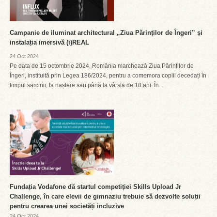
Campanie de iluminat architectural „Ziua Părinților de Îngeri” și
instalația imersivă (i)REAL
24 Oct 2024
Pe data de 15 octombrie 2024, România marchează Ziua Părinților de
Îngeri, instituită prin Legea 186/2024, pentru a comemora copiii decedați în
timpul sarcinii, la naștere sau până la vârsta de 18 ani. În...
Fundația Vodafone dă startul competiției Skills Upload Jr
Challenge, în care elevii de gimnaziu trebuie să dezvolte soluții
pentru crearea unei societăți incluzive
24 Oct 2024