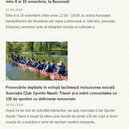
între 8 și 10 noiembrie, la București
01 Noi 2024
Între 8 și 10 noiembrie, între orele 12:00 - 18:00, la sediul Asociației
Nevăzătorilor din România (str. Vatra Luminoasă nr. 106 bis), asociația
Entuziart, promotor activ al integrării sociale și culturale a...
Provocările depășite în echipă facilitează incluziunea socială
Asociația Club Sportiv Nautic Titanii și-a mărit comunitatea cu
130 de sportivi cu deficiențe senzoriale
28 Oct 2024
După 24 de luni de activități interactive, pe apă, Asociația Club Sportiv
Nautic Titanii a reușit să ofere unui număr de peste 130 de copii și tineri
ocazia de a practica o serie de sporturi nautice relaxante,...