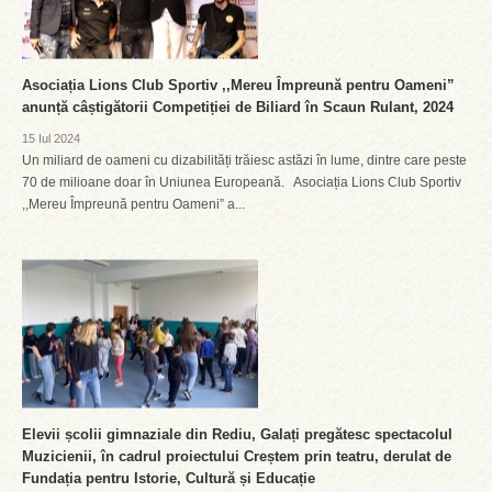
Asociația Lions Club Sportiv ,,Mereu Împreună pentru Oameni”
anunță câștigătorii Competiției de Biliard în Scaun Rulant, 2024
15 Iul 2024
Un miliard de oameni cu dizabilități trăiesc astăzi în lume, dintre care peste
70 de milioane doar în Uniunea Europeană. Asociația Lions Club Sportiv
,,Mereu Împreună pentru Oameni” a...
Elevii școlii gimnaziale din Rediu, Galați pregătesc spectacolul
Muzicienii, în cadrul proiectului Creștem prin teatru, derulat de
Fundația pentru Istorie, Cultură și Educație