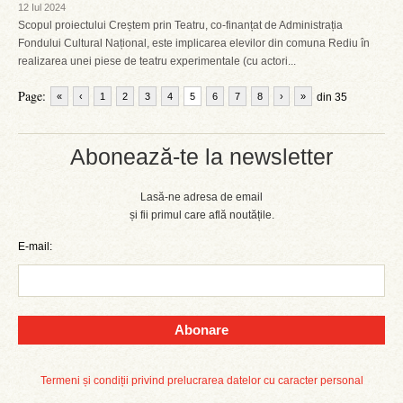
12 Iul 2024
Scopul proiectului Creștem prin Teatru, co-finanțat de Administrația
Fondului Cultural Național, este implicarea elevilor din comuna Rediu în
realizarea unei piese de teatru experimentale (cu actori...
Page:
«
‹
1
2
3
4
5
6
7
8
›
»
din 35
Abonează-te la newsletter
Lasă-ne adresa de email
și fii primul care află noutățile.
E-mail:
Abonare
Termeni și condiții privind prelucrarea datelor cu caracter personal