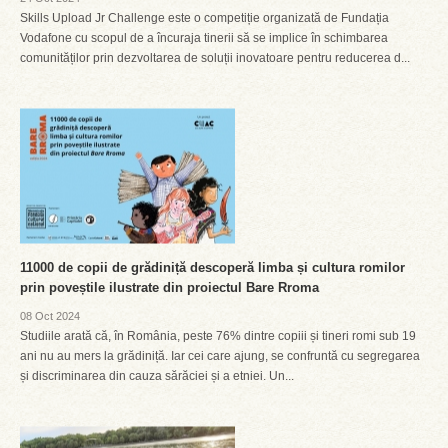
Skills Upload Jr Challenge este o competiție organizată de Fundația
Vodafone cu scopul de a încuraja tinerii să se implice în schimbarea
comunităților prin dezvoltarea de soluții inovatoare pentru reducerea d...
11000 de copii de grădiniță descoperă limba și cultura romilor
prin poveștile ilustrate din proiectul Bare Rroma
08 Oct 2024
Studiile arată că, în România, peste 76% dintre copiii și tineri romi sub 19
ani nu au mers la grădiniță. Iar cei care ajung, se confruntă cu segregarea
și discriminarea din cauza sărăciei și a etniei. Un...