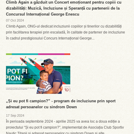
Climb Again a găzduit un Concert emoționant pentru copiii cu
dizabilități: Muzică, Incluziune și Speranță cu partenerii de la
Concursul Internațional George Enescu
07 Oct 2024
Climb Again, ONG-ul dedicat incluziunii copiilor și tinerilor cu dizabilități
prin facilitarea terapiei prin escaladă, în calitate de partener de incluziune
în cadrul prestigiosului Concurs Internațional George...
„Și eu pot fi campion?” - program de incluziune prin sport
adresat persoanelor cu sindrom Down
17 Sep 2024
În perioada septembrie 2024 - aprilie 2025 va avea loc a doua ediție a
proiectului “Și eu pot fi campion?”, implementat de Asociația Club Sportiv
Nautic Titanii și adresat persoanelor cu sindrom Down și alte...