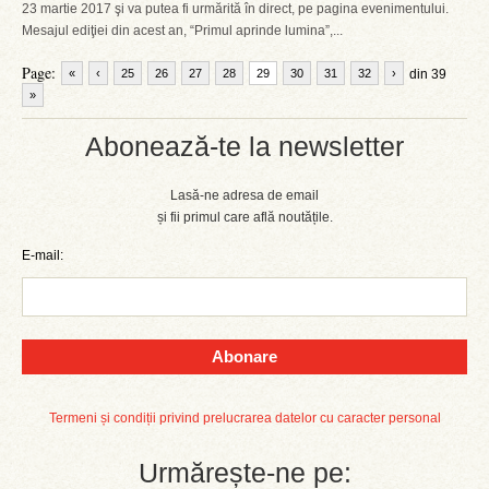
23 martie 2017 şi va putea fi urmărită în direct, pe pagina evenimentului.
Mesajul ediţiei din acest an, “Primul aprinde lumina”,...
Page:
«
‹
25
26
27
28
29
30
31
32
›
din 39
»
Abonează-te la newsletter
Lasă-ne adresa de email
și fii primul care află noutățile.
E-mail:
Abonare
Termeni și condiții privind prelucrarea datelor cu caracter personal
Urmărește-ne pe: