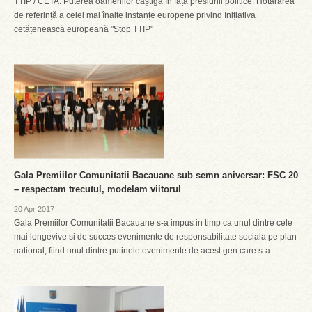
TTIP / CETA: Puterea oamenilor câștigă în fața presiunii politice. Hotărârea
de referință a celei mai înalte instanțe europene privind Inițiativa
cetățenească europeană "Stop TTIP"
Gala Premiilor Comunitatii Bacauane sub semn aniversar: FSC 20
– respectam trecutul, modelam viitorul
20 Apr 2017
Gala Premiilor Comunitatii Bacauane s-a impus in timp ca unul dintre cele
mai longevive si de succes evenimente de responsabilitate sociala pe plan
national, fiind unul dintre putinele evenimente de acest gen care s-a...