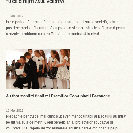
TU CE CITEȘTI ANUL ACESTA?
16 Mai 2017
Într-o perioadă dominată de cea mai mare mobilizare a societăţii civile
postdecembriste, încununată cu proteste și mobilizări civice în masă pentru
a rezolva probleme cu care România se confruntă la nivel...
Au fost stabiliti finalistii Premiilor Comunitatii Bacauane
15 Mai 2017
Pregatirile pentru cel mai cunoscut eveniment caritabil al Bacaului au intrat
pe ultima suta de metri. Copii beneficiari ai proiectelor educative si
voluntarii FSC repeta de zor numerele artistice care-i vor incanta pe p...