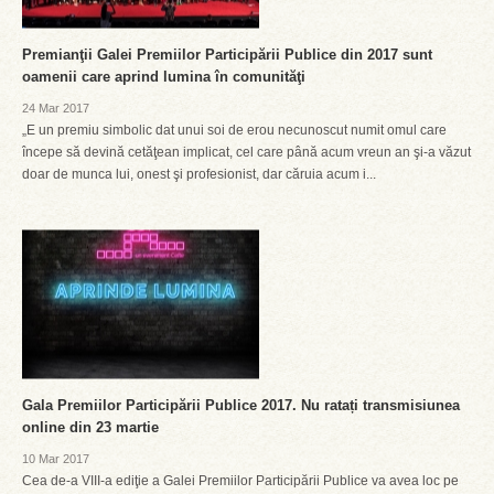
Premianţii Galei Premiilor Participării Publice din 2017 sunt
oamenii care aprind lumina în comunităţi
24 Mar 2017
„E un premiu simbolic dat unui soi de erou necunoscut numit omul care
începe să devină cetăţean implicat, cel care până acum vreun an şi-a văzut
doar de munca lui, onest şi profesionist, dar căruia acum i...
Gala Premiilor Participării Publice 2017. Nu ratați transmisiunea
online din 23 martie
10 Mar 2017
Cea de-a VIII-a ediţie a Galei Premiilor Participării Publice va avea loc pe