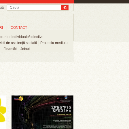
ută
RI
CONTACT
turilor individuale/colective
icii de asistență socială
Protecția mediului
t
Finanțări
Joburi