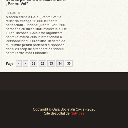
„Pentru Voi”
04 Dec 2013
A zecea editie a Galei „Pentru Voi” a
reusit sa stranga 26,000 lei pentru
beneficiarii Fundatiei „Pentru Voi”, 200
persoane cu dizabilitati intelectuale. De
10 ani incoace, Gala este organizata
pentru a marca Ziua Internationala a
Persoanelor cu Dizabilitati, in semn de
multumire pentru parteneri si sponsori,
dar si cu scop de strangere de fonduri
pentru activitatea Fundatiei.
Page:
«
‹
31
32
33
34
35
Copyright © Gala Societății Civile - 2026
Site dezvoltat de
Netvibes