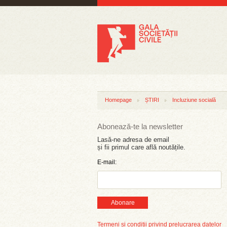
Homepage
ȘTIRI
Incluziune socială
Abonează-te la newsletter
Lasă-ne adresa de email
și fii primul care află noutățile.
E-mail:
Abonare
Termeni și condiții privind prelucrarea datelor