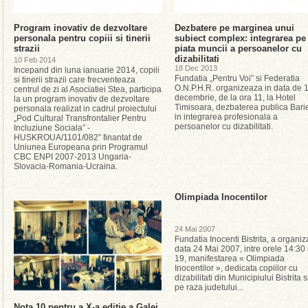
Program inovativ de dezvoltare
Dezbatere pe marginea unui
personala pentru copiii si tinerii
subiect complex: integrarea pe
strazii
piata muncii a persoanelor cu
dizabilitati
10 Feb 2014
18 Dec 2013
Incepand din luna ianuarie 2014, copiii
Fundatia „Pentru Voi” si Federatia
si tinerii strazii care frecventeaza
O.N.P.H.R. organizeaza in data de 
centrul de zi al Asociatiei Stea, participa
decembrie, de la ora 11, la Hotel
la un program inovativ de dezvoltare
Timisoara, dezbaterea publica Bari
personala realizat in cadrul proiectului
in integrarea profesionala a
„Pod Cultural Transfrontalier Pentru
persoanelor cu dizabilitati.
Incluziune Sociala” -
HUSKROUA/1101/082” finantat de
Uniunea Europeana prin Programul
CBC ENPI 2007-2013 Ungaria-
Slovacia-Romania-Ucraina.
Olimpiada Inocentilor
24 Mai 2007
Fundatia Inocenti Bistrita, a organiza
data 24 Mai 2007, intre orele 14:30 
19, manifestarea « Olimpiada
Inocentilor », dedicata copiilor cu
dizabilitati din Municipiului Bistrita s
pe raza judetului...
Nota 10 pentru a X-a editie a Galei