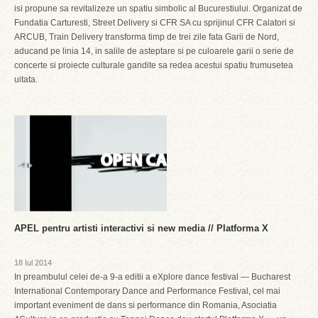
isi propune sa revitalizeze un spatiu simbolic al Bucurestiului. Organizat de
Fundatia Carturesti, Street Delivery si CFR SA cu sprijinul CFR Calatori si
ARCUB, Train Delivery transforma timp de trei zile fata Garii de Nord,
aducand pe linia 14, in salile de asteptare si pe culoarele garii o serie de
concerte si proiecte culturale gandite sa redea acestui spatiu frumusetea
uitata.
APEL pentru artisti interactivi si new media // Platforma X
18 Iul 2014
In preambulul celei de-a 9-a editii a eXplore dance festival — Bucharest
International Contemporary Dance and Performance Festival, cel mai
important eveniment de dans si performance din Romania, Asociatia