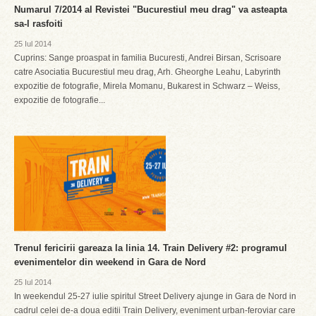
Numarul 7/2014 al Revistei "Bucurestiul meu drag" va asteapta
sa-l rasfoiti
25 Iul 2014
Cuprins: Sange proaspat in familia Bucuresti, Andrei Birsan, Scrisoare
catre Asociatia Bucurestiul meu drag, Arh. Gheorghe Leahu, Labyrinth
expozitie de fotografie, Mirela Momanu, Bukarest in Schwarz – Weiss,
expozitie de fotografie...
Trenul fericirii gareaza la linia 14. Train Delivery #2: programul
evenimentelor din weekend in Gara de Nord
25 Iul 2014
In weekendul 25-27 iulie spiritul Street Delivery ajunge in Gara de Nord in
cadrul celei de-a doua editii Train Delivery, eveniment urban-feroviar care