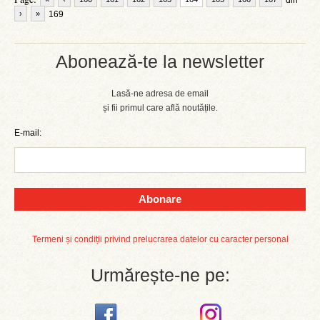
din
›
»
169
Abonează-te la newsletter
Lasă-ne adresa de email
și fii primul care află noutățile.
E-mail:
Abonare
Termeni și condiții privind prelucrarea datelor cu caracter personal
Urmărește-ne pe: