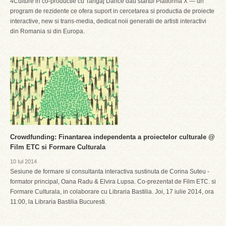
4Culture in co-productie cu Tangaj Dance dau startul Platforma X — un
program de rezidente ce ofera suport in cercetarea si productia de proiecte
interactive, new si trans-media, dedicat noii generatii de artisti interactivi
din Romania si din Europa.
Crowdfunding: Finantarea independenta a proiectelor culturale @
Film ETC si Formare Culturala
10 Iul 2014
Sesiune de formare si consultanta interactiva sustinuta de Corina Suteu -
formator principal, Oana Radu & Elvira Lupsa. Co-prezentat de Film ETC. si
Formare Culturala, in colaborare cu Libraria Bastilia. Joi, 17 iulie 2014, ora
11:00, la Libraria Bastilia Bucuresti.