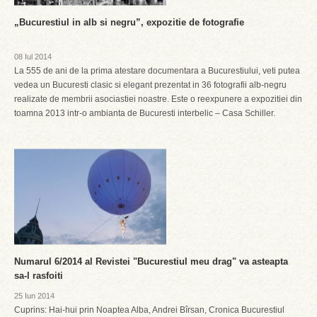
„Bucurestiul in alb si negru”, expozitie de fotografie
08 Iul 2014
La 555 de ani de la prima atestare documentara a Bucurestiului, veti putea
vedea un Bucuresti clasic si elegant prezentat in 36 fotografii alb-negru
realizate de membrii asociastiei noastre. Este o reexpunere a expozitiei din
toamna 2013 intr-o ambianta de Bucuresti interbelic – Casa Schiller.
Numarul 6/2014 al Revistei "Bucurestiul meu drag" va asteapta
sa-l rasfoiti
25 Iun 2014
Cuprins: Hai-hui prin Noaptea Alba, Andrei Bîrsan, Cronica Bucurestiul