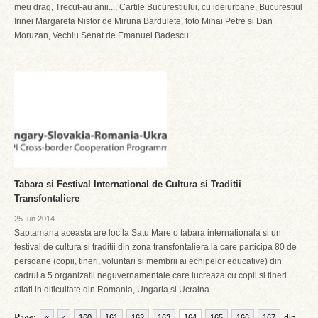
meu drag, Trecut-au anii..., Cartile Bucurestiului, cu ideiurbane, Bucurestiul
Irinei Margareta Nistor de Miruna Bardulete, foto Mihai Petre si Dan
Moruzan, Vechiu Senat de Emanuel Badescu...
Tabara si Festival International de Cultura si Traditii
Transfontaliere
25 Iun 2014
Saptamana aceasta are loc la Satu Mare o tabara internationala si un
festival de cultura si traditii din zona transfontaliera la care participa 80 de
persoane (copii, tineri, voluntari si membrii ai echipelor educative) din
cadrul a 5 organizatii neguvernamentale care lucreaza cu copii si tineri
aflati in dificultate din Romania, Ungaria si Ucraina.
Page:
«
‹
160
161
162
163
164
165
166
167