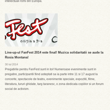
intelectuali romi din Europa.
Line-up-ul FanFest 2014 este final! Muzica solidaritatii se aude la
Rosia Montana!
30 Iul 2014
Pregatirile pentru FanFest sunt in toi! Numeroase evenimente sunt in
pregatire, participantii fiind asteptati sa ia parte intre 11 si 17 august la
concerte, spectacole de teatru, evenimente speciale, expozitii, filme,
literatura, tururi ghidate, targ taranesc, o zona dedicata copiilor si un forum
social de activism.