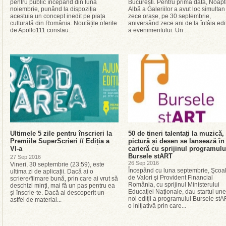
pentru public începând din luna
București. Pentru prima dată, Noap
noiembrie, punând la dispoziția
Albă a Galeriilor a avut loc simultan
acestuia un concept inedit pe piața
zece orașe, pe 30 septembrie,
culturală din România. Noutățile oferite
aniversând zece ani de la întâia edi
de Apollo111 constau...
a evenimentului. Un...
Ultimele 5 zile pentru înscrieri la
50 de tineri talentați la muzică,
Premiile SuperScrieri // Ediția a
pictură și desen se lansează în
VI-a
carieră cu sprijinul programulu
Bursele stART
27 Sep 2016
26 Sep 2016
Vineri, 30 septembrie (23:59), este
Începând cu luna septembrie, Şcoa
ultima zi de aplicații. Dacă ai o
de Valori şi Provident Financial
scriere/filmare bună, prin care ai vrut să
România, cu sprijinul Ministerului
deschizi minți, mai fă un pas pentru ea
Educaţiei Naţionale, dau startul une
și înscrie-te. Dacă ai descoperit un
noi ediţii a programului Bursele stA
astfel de material...
o iniţiativă prin care...