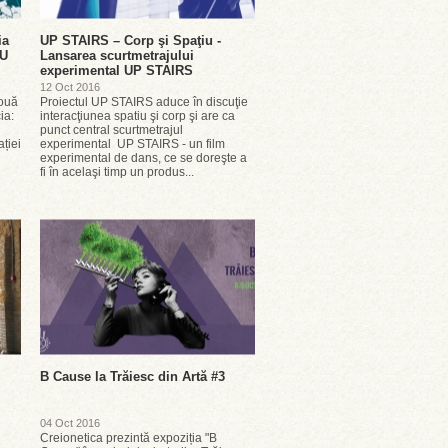
ia
UP STAIRS – Corp şi Spaţiu -
IU
Lansarea scurtmetrajului
experimental UP STAIRS
12 Oct 2016
nouă
Proiectul UP STAIRS aduce în discuţie
ia:
interacţiunea spatiu şi corp şi are ca
punct central scurtmetrajul
ției
experimental UP STAIRS - un film
experimental de dans, ce se doreşte a
fi în acelaşi timp un produs...
B Cause la Trăiesc din Artă #3
04 Oct 2016
Creionetica prezintă expoziția "B