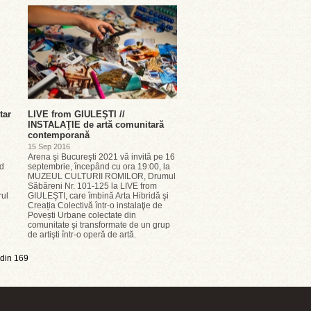
tar
LIVE from GIULEŞTI //
INSTALAŢIE de artă comunitară
contemporană
15 Sep 2016
e
Arena şi Bucureşti 2021 vă invită pe 16
od
septembrie, ȋncepând cu ora 19:00, la
MUZEUL CULTURII ROMILOR, Drumul
Săbăreni Nr. 101-125 la LIVE from
rul
GIULEŞTI, care ȋmbină Arta Hibridă şi
Creația Colectivă ȋntr-o instalaţie de
Povești Urbane colectate din
comunitate şi transformate de un grup
de artişti ȋntr-o operă de artă.
din 169