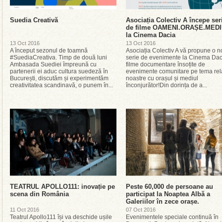
Suedia Creativă
Asociația Colectiv A începe ser
de filme OAMENI.ORAȘE.MED
la Cinema Dacia
13 Oct 2016
13 Oct 2016
A început sezonul de toamnă
Asociația Colectiv A vă propune o 
#SuediaCreativa. Timp de două luni
serie de evenimente la Cinema Dac
Ambasada Suediei împreună cu
filme documentare însoțite de
partenerii ei aduc cultura suedeză în
evenimente comunitare pe tema rela
București, discutăm și experimentăm
noastre cu orașul și mediul
creativitatea scandinavă, o punem în...
înconjurător!Din dorința de a...
TEATRUL APOLLO111: inovație pe
Peste 60,000 de persoane au
scena din România
participat la Noaptea Albă a
Galeriilor în zece orașe.
11 Oct 2016
07 Oct 2016
Teatrul Apollo111 își va deschide ușile
Evenimentele speciale continuă în