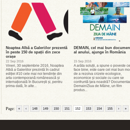
Noaptea Albă a Galeriilor prezentă
DEMAIN, cel mai bun documen
în peste 150 de spații din zece
al anului, ajunge în România
orașe
22 Sep 2016
15 Sep 2016
Vineri, 30 septembrie 2016, Noaptea
A arăta soluții, a spune o poveste c
Albă a Galeriilor prezintă în cadrul
face bine, este oare cel mai bun m
ediției #10 cele mai noi tendințe din
de a rezolva crizele ecologice,
arta contemporană românească și
economice și sociale cu care se
internațională în București și, pentru
confruntă țara noastră? Documenta
prima dată, în alte...
Demain/Ziua de Mâine, un film
produs...
Page:
«
‹
148
149
150
151
152
153
154
155
›
»