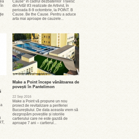
tea
Cause" în cadrul dezbaterilor Trăiesc
 în
din Artă! #3 realizate de Artivist, în
perioada 8-9 octombrie, la POINT. B
ție
Cause. Be the Cause. Pentru a aduce
arta mai aproape de cauzele...
Make a Point începe vânătoarea de
povești în Pantelimon
i
22 Sep 2016
Make a Point vă propune un nou
la
proiect de revitalizare a periferiei
Bucureștiului. De data aceasta vrem să
dezgropăm poveștile și istoriile
i
cartierului care ne este gazdă de
RT,
aproape 7 ani – cartierul...