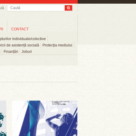
ută
RI
CONTACT
turilor individuale/colective
icii de asistență socială
Protecția mediului
t
Finanțări
Joburi