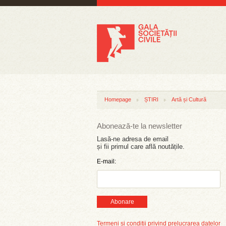
Homepage
ȘTIRI
Artă și Cultură
Abonează-te la newsletter
Lasă-ne adresa de email
și fii primul care află noutățile.
E-mail:
Abonare
Termeni și condiții privind prelucrarea datelor