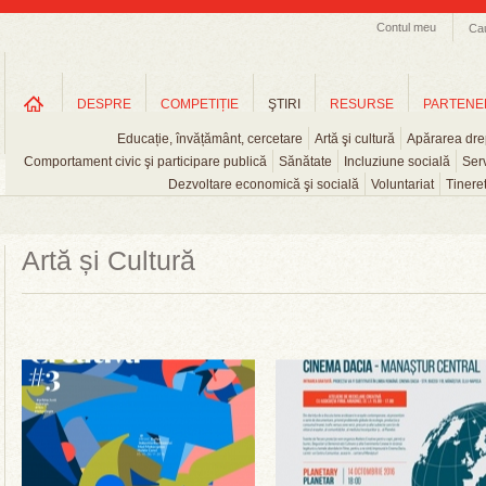
Contul meu
Ca
DESPRE
COMPETIȚIE
ŞTIRI
RESURSE
PARTENE
Educație, învățământ, cercetare
Artă şi cultură
Apărarea drep
Comportament civic şi participare publică
Sănătate
Incluziune socială
Serv
Dezvoltare economică şi socială
Voluntariat
Tinere
Artă și Cultură