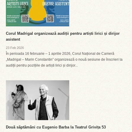
Corul Madrigal organizează audiții pentru artiști lirici și dirijor
asistent
23 Feb 2026
În perioada 16 februarie – 1 aprilie 2026, Corul Național de Cameră
„Madrigal – Marin Constantin” organizează o nouă sesiune de înscrieri la
audiții pentru pozițiile de artiști lirici și dirijor...
Două săptămâni cu Eugenio Barba la Teatrul Grivița 53