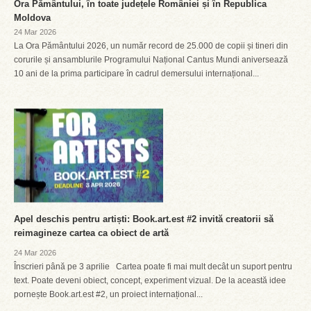
Ora Pământului, în toate județele României și în Republica
Moldova
24 Mar 2026
La Ora Pământului 2026, un număr record de 25.000 de copii și tineri din
corurile și ansamblurile Programului Național Cantus Mundi aniversează
10 ani de la prima participare în cadrul demersului internațional...
Apel deschis pentru artiști: Book.art.est #2 invită creatorii să
reimagineze cartea ca obiect de artă
24 Mar 2026
Înscrieri până pe 3 aprilie Cartea poate fi mai mult decât un suport pentru
text. Poate deveni obiect, concept, experiment vizual. De la această idee
pornește Book.art.est #2, un proiect internațional...