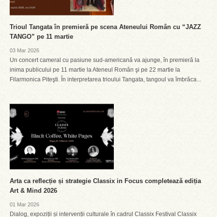
Trioul Tangata în premieră pe scena Ateneului Român cu “JAZZ
TANGO” pe 11 martie
03 Mar 2026
Un concert cameral cu pasiune sud-americană va ajunge, în premieră la
inima publicului pe 11 martie la Ateneul Român şi pe 22 martie la
Filarmonica Piteşti. În interpretarea trioului Tangata, tangoul va îmbrăca...
Arta ca reflecție și strategie Classix in Focus completează ediția
Art & Mind 2026
01 Mar 2026
Dialog, expoziții și intervenții culturale în cadrul Classix Festival Classix