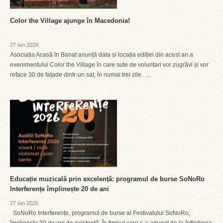
Color the Village ajunge în Macedonia!
27 Ian 2026
Asociația Acasă în Banat anunță data și locația ediției din acest an a
evenimentului Color the Village în care sute de voluntari vor zugrăvi și vor
reface 30 de fațade dintr-un sat, în numai trei zile. ...
Educație muzicală prin excelență: programul de burse SoNoRo
Interferențe împlinește 20 de ani
27 Ian 2026
SoNoRo Interferențe, programul de burse al Festivalului SoNoRo,