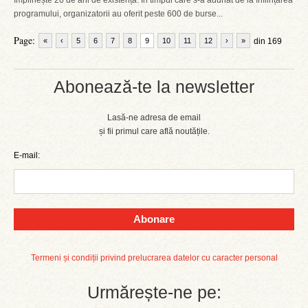
împlinește 20 de ani de existență. În timpul care s-a adunat de la înființarea
programului, organizatorii au oferit peste 600 de burse...
Page:
«
‹
5
6
7
8
9
10
11
12
›
»
din 169
Abonează-te la newsletter
Lasă-ne adresa de email
și fii primul care află noutățile.
E-mail:
Abonare
Termeni și condiții privind prelucrarea datelor cu caracter personal
Urmărește-ne pe: