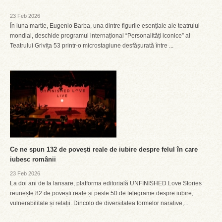
23 Feb 2026
În luna martie, Eugenio Barba, una dintre figurile esențiale ale teatrului
mondial, deschide programul internațional “Personalități iconice” al
Teatrului Grivița 53 printr-o microstagiune desfășurată între ...
Ce ne spun 132 de povești reale de iubire despre felul în care
iubesc românii
23 Feb 2026
La doi ani de la lansare, platforma editorială UNFINISHED Love Stories
reunește 82 de povești reale și peste 50 de telegrame despre iubire,
vulnerabilitate și relații. Dincolo de diversitatea formelor narative,...