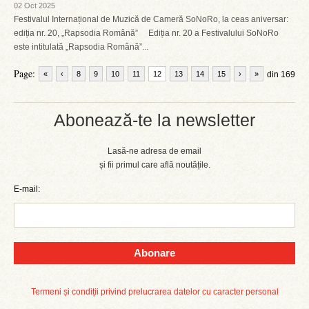
02 Oct 2025
Festivalul Internațional de Muzică de Cameră SoNoRo, la ceas aniversar:
ediția nr. 20, „Rapsodia Română” Ediția nr. 20 a Festivalului SoNoRo
este intitulată „Rapsodia Română”...
Page:
«
‹
8
9
10
11
12
13
14
15
›
»
din 169
Abonează-te la newsletter
Lasă-ne adresa de email
și fii primul care află noutățile.
E-mail:
Abonare
Termeni și condiții privind prelucrarea datelor cu caracter personal