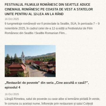
FESTIVALUL FILMULUI ROMÂNESC DIN SEATTLE ADUCE
CINEMAUL ROMÂNESC PE COASTA DE VEST A STATELOR
UNITE PENTRU AL 12-LEA AN LA RÂND
16 Oct 2025
9 lungmetraje românești vor fi proiectate la Seattle, SUA, în perioada 7 – 9
noiembrie 2025, în cadrul celei de-a 12-a ediții a Festivalului de Film
Românesc din Seattle / Seattle Romanian Film...
„Restaurări de poveste” din seria „Cine ascultă o casă?”,
episodul 4
16 Oct 2025
Lângă Rimetea, satul de poveste cu case albe si lemnărie pictată în verde,
în comuna cu același nume, înflorește prin restaurare și satul Colțești