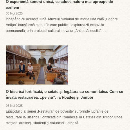
O experiență sonoră unică, ce aduce natura mai aproape de
oameni
05 Noi 2025
Începând cu această lună, Muzeul Național de Istorie Naturală „Grigore
Antipa” transformă modul în care publicul explorează expoziția
permanentă, prin proiectul cultural inovator „Antipa Acoustic” –...
O biserică fortificată, o cetate și legătura cu comunitatea. Cum se
învață restaurarea, „pe viu”, la Roadeș și Jimbor
05 Noi 2025
Episodul 6 al seriei „Restaurări de poveste” surprinde lucrările de
restaurare la Biserica Fortificată din Roadeș și la Cetatea din Jimbor, unde
meșteri, arhitecți, studenți și voluntari lucrează...