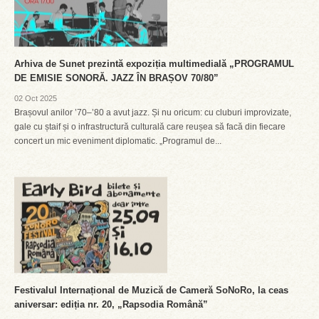
Arhiva de Sunet prezintă expoziția multimedială „PROGRAMUL
DE EMISIE SONORĂ. JAZZ ÎN BRAȘOV 70/80”
02 Oct 2025
Brașovul anilor ’70–’80 a avut jazz. Și nu oricum: cu cluburi improvizate,
gale cu ștaif și o infrastructură culturală care reușea să facă din fiecare
concert un mic eveniment diplomatic. „Programul de...
Festivalul Internațional de Muzică de Cameră SoNoRo, la ceas
aniversar: ediția nr. 20, „Rapsodia Română”