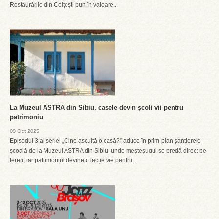
Restaurările din Colțești pun în valoare...
La Muzeul ASTRA din Sibiu, casele devin școli vii pentru
patrimoniu
09 Oct 2025
Episodul 3 al seriei „Cine ascultă o casă?” aduce în prim-plan șantierele-
școală de la Muzeul ASTRA din Sibiu, unde meșteșugul se predă direct pe
teren, iar patrimoniul devine o lecție vie pentru...