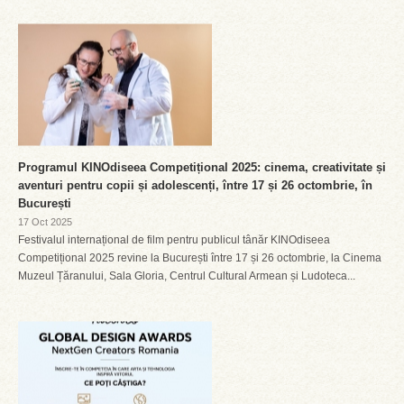
Programul KINOdiseea Competițional 2025: cinema, creativitate și
aventuri pentru copii și adolescenți, între 17 și 26 octombrie, în
București
17 Oct 2025
Festivalul internațional de film pentru publicul tânăr KINOdiseea
Competițional 2025 revine la București între 17 și 26 octombrie, la Cinema
Muzeul Țăranului, Sala Gloria, Centrul Cultural Armean și Ludoteca...