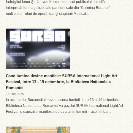
Îndrăgitul tenor Ştefan von Korch, cunoscut publicului datorită
interpretărilor magistrale ale partiturii sale din “Carmina Burana,”
multiplelor roluri de operă, dar şi stagiunii Musical...
Cand lumina devine manifest: SURSA International Light Art
Festival, intre 13 - 19 octombrie, la Biblioteca Nationala a
Romaniei
16 Oct 2025
In octombrie, Bucurestiul devine scena luminii. Intre 13 si 19 octombrie,
Biblioteca Nationala a Romaniei va gazdui SURSA International Light Art
Festival, o expozitie-manifest dedicata artei luminii – acel limbaj...