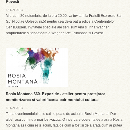
Povesti
18 Noi 2013
Miercuri, 20 noiembrie, de la ora 20:00, va invitam la Fratelli Espresso Bar
(str. Nicolae Golescu nr.5) pentru cea de-a patra editie a Conferintelor
GensDuBien. Invitatele speciale ale serii sunt Ana si Irina Wagner,
proprietarele si fondatoarele Wagner Arte Frumoase si Povesti.
Rosia Montana 360. Expozitie - atelier pentru protejarea,
monitorizarea si valorificarea patrimoniului cultural
18 Noi 2013
Tema evenimentului este cat se poate de actuala: Rosia Montana! Dar
altfel, asa cum nu a mai fost vazuta. O incercare coerenta de a arata Rosia
Montana asa cum este acum, fata de cum a fost si de a arata cum ar putea