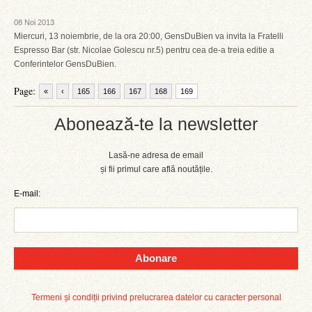
08 Noi 2013
Miercuri, 13 noiembrie, de la ora 20:00, GensDuBien va invita la Fratelli
Espresso Bar (str. Nicolae Golescu nr.5) pentru cea de-a treia editie a
Conferintelor GensDuBien.
Page:
«
‹
165
166
167
168
169
Abonează-te la newsletter
Lasă-ne adresa de email
și fii primul care află noutățile.
E-mail:
Abonare
Termeni și condiții privind prelucrarea datelor cu caracter personal