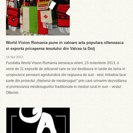
World Vision Romania pune in valoare arta populara olteneasca
si exporta priceperea tesutului din Valcea la Dolj
14 Noi 2013
Fundatia World Vision Romania lanseaza vineri, 15 noiembrie 2013, o
serie de 11 expozitii de artizanat care se vor desfasura in lunile de iarna in
unsprezece pensiuni agroturistice din regiunea de sud - vest. Initiativa face
parte din proiectul „Atelierul de mestesuguri” prin care urmarim dezvoltarea
si promovarea mestesugurilor traditionale in mediul rural in sud – vestul
Olteniei.