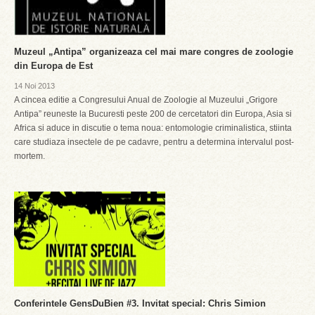
Muzeul „Antipa” organizeaza cel mai mare congres de zoologie
din Europa de Est
14 Noi 2013
A cincea editie a Congresului Anual de Zoologie al Muzeului „Grigore
Antipa” reuneste la Bucuresti peste 200 de cercetatori din Europa, Asia si
Africa si aduce in discutie o tema noua: entomologie criminalistica, stiinta
care studiaza insectele de pe cadavre, pentru a determina intervalul post-
mortem.
Conferintele GensDuBien #3. Invitat special: Chris Simion