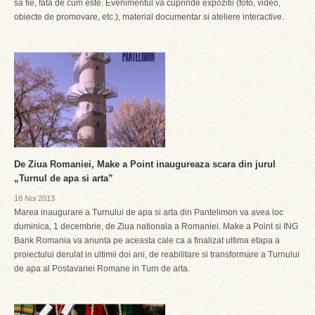
sa fie, fata de cum este. Evenimentul va cuprinde expozitii (foto, video,
obiecte de promovare, etc.), material documentar si ateliere interactive.
De Ziua Romaniei, Make a Point inaugureaza scara din jurul
„Turnul de apa si arta”
18 Noi 2013
Marea inaugurare a Turnului de apa si arta din Pantelimon va avea loc
duminica, 1 decembrie, de Ziua nationala a Romaniei. Make a Point si ING
Bank Romania va anunta pe aceasta cale ca a finalizat ultima etapa a
proiectului derulat in ultimii doi ani, de reabilitare si transformare a Turnului
de apa al Postavariei Romane in Turn de arta.