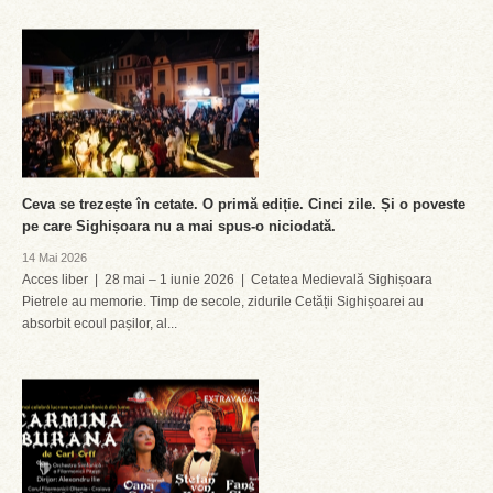
Ceva se trezește în cetate. O primă ediție. Cinci zile. Și o poveste
pe care Sighișoara nu a mai spus-o niciodată.
14 Mai 2026
Acces liber | 28 mai – 1 iunie 2026 | Cetatea Medievală Sighișoara
Pietrele au memorie. Timp de secole, zidurile Cetății Sighișoarei au
absorbit ecoul pașilor, al...