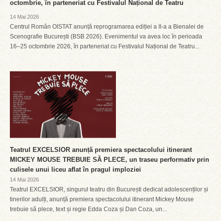
octombrie, în parteneriat cu Festivalul Național de Teatru
14 Mai 2026
Centrul Român OISTAT anunță reprogramarea ediției a II-a a Bienalei de
Scenografie București (BSB 2026). Evenimentul va avea loc în perioada
16–25 octombrie 2026, în parteneriat cu Festivalul Național de Teatru...
Teatrul EXCELSIOR anunță premiera spectacolului itinerant
MICKEY MOUSE TREBUIE SĂ PLECE, un traseu performativ prin
culisele unui liceu aflat în pragul imploziei
14 Mai 2026
Teatrul EXCELSIOR, singurul teatru din București dedicat adolescenților și
tinerilor adulți, anunță premiera spectacolului itinerant Mickey Mouse
trebuie să plece, text și regie Edda Coza și Dan Coza, un...