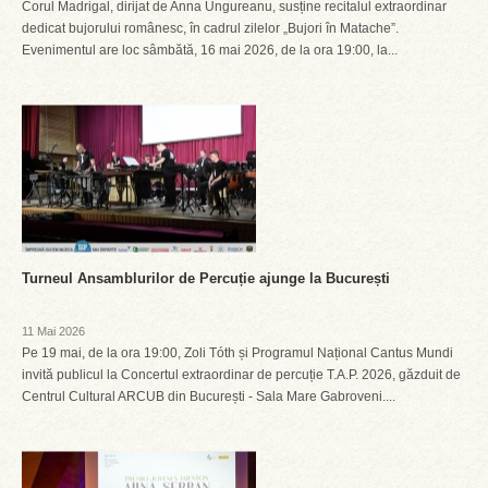
Corul Madrigal, dirijat de Anna Ungureanu, susține recitalul extraordinar
dedicat bujorului românesc, în cadrul zilelor „Bujori în Matache”.
Evenimentul are loc sâmbătă, 16 mai 2026, de la ora 19:00, la...
Turneul Ansamblurilor de Percuție ajunge la București
11 Mai 2026
Pe 19 mai, de la ora 19:00, Zoli Tóth și Programul Național Cantus Mundi
invită publicul la Concertul extraordinar de percuție T.A.P. 2026, găzduit de
Centrul Cultural ARCUB din București - Sala Mare Gabroveni....