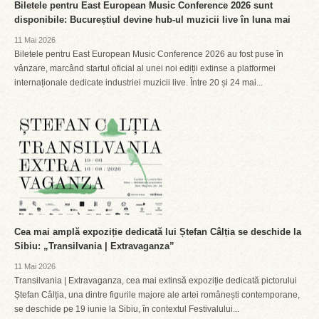
Biletele pentru East European Music Conference 2026 sunt
disponibile: Bucureștiul devine hub-ul muzicii live în luna mai
11 Mai 2026
Biletele pentru East European Music Conference 2026 au fost puse în
vânzare, marcând startul oficial al unei noi ediții extinse a platformei
internaționale dedicate industriei muzicii live. Între 20 și 24 mai...
Cea mai amplă expoziție dedicată lui Ștefan Câlția se deschide la
Sibiu: „Transilvania | Extravaganza”
11 Mai 2026
Transilvania | Extravaganza, cea mai extinsă expoziție dedicată pictorului
Ștefan Câlția, una dintre figurile majore ale artei românești contemporane,
se deschide pe 19 iunie la Sibiu, în contextul Festivalului...