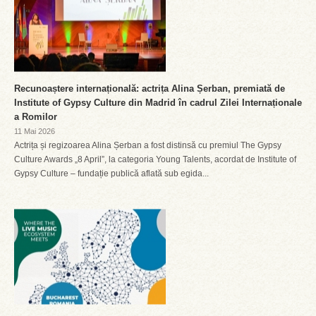
Recunoaștere internațională: actrița Alina Șerban, premiată de
Institute of Gypsy Culture din Madrid în cadrul Zilei Internaționale
a Romilor
11 Mai 2026
Actrița și regizoarea Alina Șerban a fost distinsă cu premiul The Gypsy
Culture Awards „8 April”, la categoria Young Talents, acordat de Institute of
Gypsy Culture – fundație publică aflată sub egida...