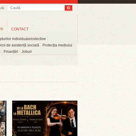
ută
RI
CONTACT
turilor individuale/colective
icii de asistență socială
Protecția mediului
t
Finanțări
Joburi