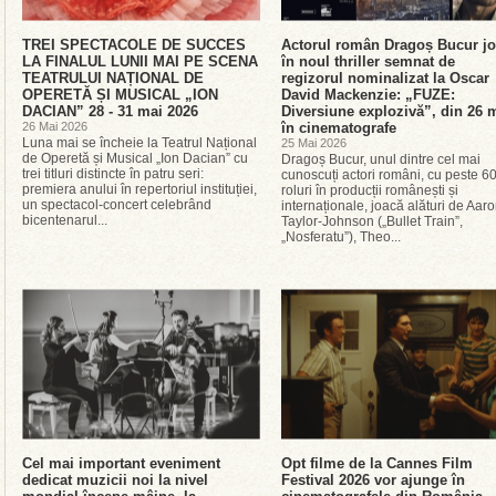
TREI SPECTACOLE DE SUCCES
Actorul român Dragoș Bucur j
LA FINALUL LUNII MAI PE SCENA
în noul thriller semnat de
TEATRULUI NAȚIONAL DE
regizorul nominalizat la Oscar
OPERETĂ ȘI MUSICAL „ION
David Mackenzie: „FUZE:
DACIAN” 28 - 31 mai 2026
Diversiune explozivă”, din 26 
26 Mai 2026
în cinematografe
Luna mai se încheie la Teatrul Național
25 Mai 2026
de Operetă și Musical „Ion Dacian” cu
Dragoș Bucur, unul dintre cel mai
trei titluri distincte în patru seri:
cunoscuți actori români, cu peste 6
premiera anului în repertoriul instituției,
roluri în producții românești și
un spectacol-concert celebrând
internaționale, joacă alături de Aar
bicentenarul...
Taylor-Johnson („Bullet Train”,
„Nosferatu”), Theo...
Cel mai important eveniment
Opt filme de la Cannes Film
dedicat muzicii noi la nivel
Festival 2026 vor ajunge în