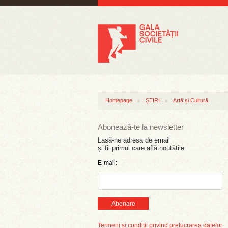
Homepage
ȘTIRI
Artă și Cultură
Abonează-te la newsletter
Lasă-ne adresa de email
și fii primul care află noutățile.
E-mail:
Abonare
Termeni și condiții privind prelucrarea datelor