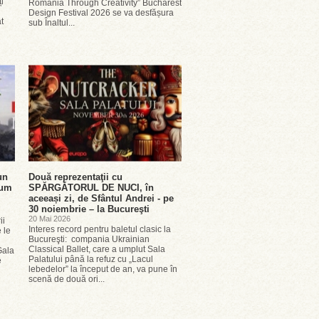
ți
Romania Through Creativity” Bucharest
Design Festival 2026 se va desfășura
t
sub Înaltul...
un
Două reprezentaţii cu
cum
SPĂRGĂTORUL DE NUCI, în
aceeași zi, de Sfântul Andrei - pe
30 noiembrie – la Bucureşti
20 Mai 2026
ii
Interes record pentru baletul clasic la
 le
Bucureşti: compania Ukrainian
Classical Ballet, care a umplut Sala
Gala
Palatului până la refuz cu „Lacul
e
lebedelor” la început de an, va pune în
scenă de două ori...