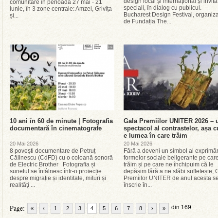
design local și internațional și invita
comunitare în perioada 27 mai - 21
speciali, în dialog cu publicul.
iunie, în 3 zone centrale: Amzei, Grivița
Bucharest Design Festival, organiza
și...
de Fundația The...
10 ani în 60 de minute | Fotografia
Gala Premiilor UNITER 2026 – 
documentară în cinematografe
spectacol al contrastelor, așa 
e lumea în care trăim
20 Mai 2026
20 Mai 2026
8 povești documentare de Petruț
Fără a deveni un simbol al exprimăr
Călinescu (CdFD) cu o coloană sonoră
formelor sociale beligerante pe care
de Electric Brother Fotografia și
trăim și pe care ne închipuim că le
sunetul se întâlnesc într-o proiecție
depășim fără a ne slăbi sufletește, 
despre migrație și identitate, mituri și
Premiilor UNITER de anul acesta s
realități ...
înscrie în...
Page:
din 169
«
‹
1
2
3
4
5
6
7
8
›
»