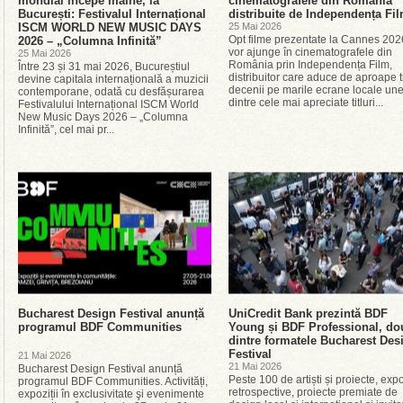
mondial începe mâine, la
cinematografele din România
București: Festivalul Internațional
distribuite de Independența Fi
ISCM WORLD NEW MUSIC DAYS
25 Mai 2026
Opt filme prezentate la Cannes 202
2026 – „Columna Infinită”
vor ajunge în cinematografele din
25 Mai 2026
România prin Independența Film,
Între 23 și 31 mai 2026, Bucureștiul
distribuitor care aduce de aproape t
devine capitala internațională a muzicii
decenii pe marile ecrane locale une
contemporane, odată cu desfășurarea
dintre cele mai apreciate titluri...
Festivalului Internațional ISCM World
New Music Days 2026 – „Columna
Infinită”, cel mai pr...
Bucharest Design Festival anunță
UniCredit Bank prezintă BDF
programul BDF Communities
Young și BDF Professional, do
dintre formatele Bucharest Des
Festival
21 Mai 2026
21 Mai 2026
Bucharest Design Festival anunță
Peste 100 de artiști și proiecte, expo
programul BDF Communities. Activități,
retrospective, proiecte premiate de
expoziții în exclusivitate şi evenimente