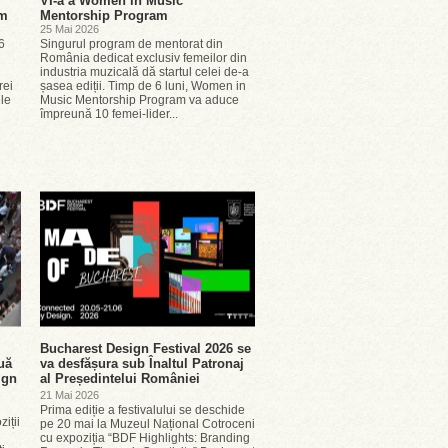
VI-a a Women in Music
lm
Mentorship Program
25 Mai 2026
6
Singurul program de mentorat din
România dedicat exclusiv femeilor din
industria muzicală dă startul celei de-a
rei
șasea ediții. Timp de 6 luni, Women in
le
Music Mentorship Program va aduce
împreună 10 femei-lider...
Bucharest Design Festival 2026 se
uă
va desfășura sub Înaltul Patronaj
ign
al Președintelui României
21 Mai 2026
Prima ediție a festivalului se deschide
ziții
pe 20 mai la Muzeul Național Cotroceni
cu expoziția “BDF Highlights: Branding