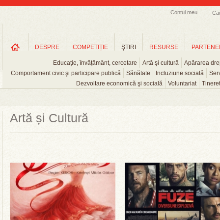
Contul meu
Ca
DESPRE
COMPETIȚIE
ŞTIRI
RESURSE
PARTENE
Educație, învățământ, cercetare
Artă şi cultură
Apărarea drep
Comportament civic şi participare publică
Sănătate
Incluziune socială
Serv
Dezvoltare economică şi socială
Voluntariat
Tinere
Artă și Cultură