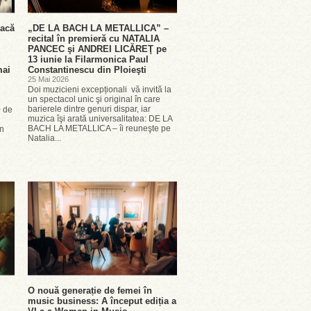
oacă
„DE LA BACH LA METALLICA” –
recital în premieră cu NATALIA
PANCEC şi ANDREI LICĂREŢ pe
13 iunie la Filarmonica Paul
mai
Constantinescu din Ploieşti
25 Mai 2026
Doi muzicieni excepționali vă invită la
un spectacol unic şi original în care
barierele dintre genuri dispar, iar
0 de
muzica îşi arată universalitatea: DE LA
BACH LA METALLICA – îi reuneşte pe
on
Natalia...
O nouă generație de femei în
music business: A început ediția a