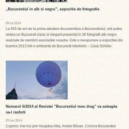
„Bucurestiul in alb si negru”, expozitie de fotografie
08 Iul 2014
La 555 de ani de la prima atestare documentara a Bucurestiului, veti putea
vedea un Bucuresti clasic si elegant prezentat in 36 fotografii alb-negru
realizate de membrii asociastiei noastre. Este o reexpunere a expozitiei din
toamna 2013 intr-o ambianta de Bucuresti interbelic – Casa Schiller.
Numarul 6/2014 al Revistei "Bucurestiul meu drag" va asteapta
sa-l rasfoiti
25 Iun 2014
Cuprins: Hai-hui prin Noaptea Alba, Andrei Bîrsan, Cronica Bucurestiul