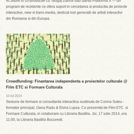
4Culture in co-productie cu Tangaj Dance dau startul Platforma X — un
program de rezidente ce ofera suport in cercetarea si productia de proiecte
interactive, new si trans-media, dedicat noii generatii de artisti interactivi
din Romania si din Europa.
Crowdfunding: Finantarea independenta a proiectelor culturale @
Film ETC si Formare Culturala
10 Iul 2014
Sesiune de formare si consultanta interactiva sustinuta de Corina Suteu -
formator principal, Oana Radu & Elvira Lupsa. Co-prezentat de Film ETC. si
Formare Culturala, in colaborare cu Libraria Bastilia. Joi, 17 iulie 2014, ora
11:00, la Libraria Bastilia Bucuresti.