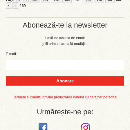
din
›
»
169
Abonează-te la newsletter
Lasă-ne adresa de email
și fii primul care află noutățile.
E-mail:
Abonare
Termeni și condiții privind prelucrarea datelor cu caracter personal
Urmărește-ne pe: