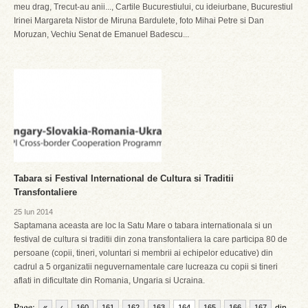
meu drag, Trecut-au anii..., Cartile Bucurestiului, cu ideiurbane, Bucurestiul
Irinei Margareta Nistor de Miruna Bardulete, foto Mihai Petre si Dan
Moruzan, Vechiu Senat de Emanuel Badescu...
Tabara si Festival International de Cultura si Traditii
Transfontaliere
25 Iun 2014
Saptamana aceasta are loc la Satu Mare o tabara internationala si un
festival de cultura si traditii din zona transfontaliera la care participa 80 de
persoane (copii, tineri, voluntari si membrii ai echipelor educative) din
cadrul a 5 organizatii neguvernamentale care lucreaza cu copii si tineri
aflati in dificultate din Romania, Ungaria si Ucraina.
Page:
«
‹
160
161
162
163
164
165
166
167