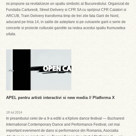
isi propune sa revitalizeze un spatiu simbolic al Bucurestiului. Organizat de
Fundatia Carturesti, Street Delivery si CFR SA cu sprijinul CFR Calatori si
ARCUB, Train Delivery transforma timp de trei zile fata Garii de Nord,
aducand pe linia 14, in salile de asteptare si pe culoarele garii o serie de
concerte si proiecte culturale gandite sa redea acestui spatiu frumusetea
uitata.
APEL pentru artisti interactivi si new media // Platforma X
18 Iul 2014
In preambulul celei de-a 9-a editii a eXplore dance festival — Bucharest
International Contemporary Dance and Performance Festival, cel mai
important eveniment de dans si performance din Romania, Asociatia