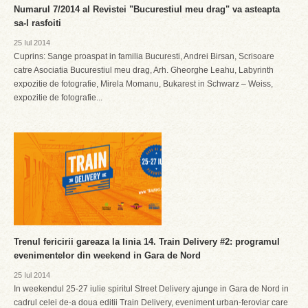
Numarul 7/2014 al Revistei "Bucurestiul meu drag" va asteapta
sa-l rasfoiti
25 Iul 2014
Cuprins: Sange proaspat in familia Bucuresti, Andrei Birsan, Scrisoare
catre Asociatia Bucurestiul meu drag, Arh. Gheorghe Leahu, Labyrinth
expozitie de fotografie, Mirela Momanu, Bukarest in Schwarz – Weiss,
expozitie de fotografie...
Trenul fericirii gareaza la linia 14. Train Delivery #2: programul
evenimentelor din weekend in Gara de Nord
25 Iul 2014
In weekendul 25-27 iulie spiritul Street Delivery ajunge in Gara de Nord in
cadrul celei de-a doua editii Train Delivery, eveniment urban-feroviar care