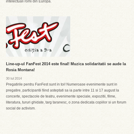
intelectuali romi din Europa.
Line-up-ul FanFest 2014 este final! Muzica solidaritatii se aude la
Rosia Montana!
30 Iul 2014
Pregatirile pentru FanFest sunt in toi! Numeroase evenimente sunt in
pregatire, participantii fiind asteptati sa ia parte intre 11 si 17 august la
concerte, spectacole de teatru, evenimente speciale, expozitii, filme,
literatura, tururi ghidate, targ taranesc, o zona dedicata copiilor si un forum
social de activism.