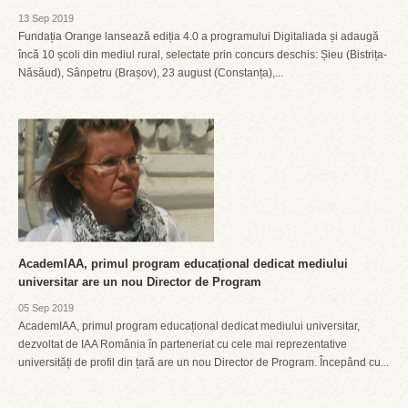
13 Sep 2019
Fundația Orange lansează ediția 4.0 a programului Digitaliada și adaugă
încă 10 școli din mediul rural, selectate prin concurs deschis: Șieu (Bistrița-
Năsăud), Sânpetru (Brașov), 23 august (Constanța),...
AcademIAA, primul program educațional dedicat mediului
universitar are un nou Director de Program
05 Sep 2019
AcademIAA, primul program educațional dedicat mediului universitar,
dezvoltat de IAA România în parteneriat cu cele mai reprezentative
universități de profil din țară are un nou Director de Program. Începând cu...