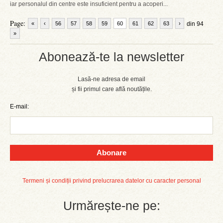
iar personalul din centre este insuficient pentru a acoperi...
Page:
«
‹
56
57
58
59
60
61
62
63
›
din 94
»
Abonează-te la newsletter
Lasă-ne adresa de email
și fii primul care află noutățile.
E-mail:
Abonare
Termeni și condiții privind prelucrarea datelor cu caracter personal
Urmărește-ne pe: