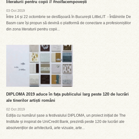
literaturii pentru copii // #noifacempovești
03 Oct 2019
Între 14 și 22 octombrie se desfășoară în București LittleLIT - Întâlnirile De
Basm care își propun să devină o platformă de conectare a profesioniștilor
din zona literaturii pentru copii...
DIPLOMA 2019 aduce în fața publicului larg peste 120 de lucrări
ale tinerilor artiști români
02 Oct 2019
Ediția cu numărul șase a festivalului DIPLOMA, un proiect inițiat de The
Institute și inspirat de UniCredit Bank, prezintă peste 120 de lucrări ale
absolvenților de arhitectură, arte vizuale, arte...