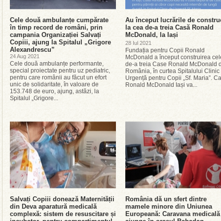
Cele două ambulanțe cumpărate
Au început lucrările de constru
în timp record de români, prin
la cea de-a treia Casă Ronald
campania Organizației Salvați
McDonald, la Iași
Copiii, ajung la Spitalul „Grigore
28 Iul 2021
Alexandrescu”
Fundația pentru Copii Ronald
24 Aug 2021
McDonald a început construirea cel
Cele două ambulanțe performante,
de-a treia Case Ronald McDonald 
special proiectate pentru uz pediatric,
România, în curtea Spitalului Clinic
pentru care românii au făcut un efort
Urgență pentru Copii „Sf. Maria”. C
unic de solidaritate, în valoare de
Ronald McDonald Iași va...
153.748 de euro, ajung, astăzi, la
Spitalul „Grigore...
Salvați Copiii donează Maternității
România dă un sfert dintre
din Deva aparatură medicală
mamele minore din Uniunea
complexă: sistem de resuscitare și
Europeană: Caravana medicală