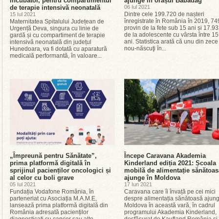
incubator, pentru compartimentul
ajunge în orașul Babadag
de terapie intensivă neonatală
06 Iul 2021
Dintre cele 199.720 de nașteri
15 Iul 2021
înregistrate în România în 2019, 74
Maternitatea Spitalului Județean de
provin de la fete sub 15 ani și 17.9
Urgență Deva, singura cu linie de
de la adolescente cu vârsta între 1
gardă și cu compartiment de terapie
ani. Statistica arată că unu din zece
intensivă neonatală din județul
nou-nӑscuţi în...
Hunedoara, va fi dotată cu aparatură
medicală performantă, în valoare...
„Împreună pentru Sănătate”,
Începe Caravana Akademia
prima platformă digitală în
Kinderland ediția 2021: Școala
sprijinul pacienților oncologici și
mobilă de alimentație sănătoas
al celor cu boli grave
ajunge în Moldova
05 Iul 2021
17 Iun 2021
Fundația Vodafone România, în
Caravana care îi învață pe cei mici
parteneriat cu Asociația M.A.M.E,
despre alimentația sănătoasă ajung
lansează prima platformă digitală din
Moldova în această vară, în cadrul
România adresată pacienților
programului Akademia Kinderland,