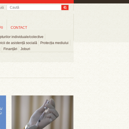
ută
RI
CONTACT
turilor individuale/colective
icii de asistență socială
Protecția mediului
t
Finanțări
Joburi