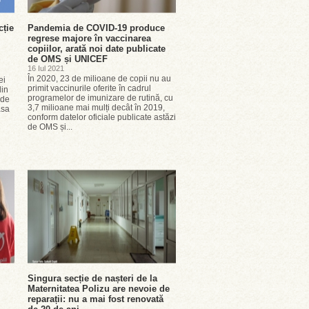
cție
Pandemia de COVID-19 produce
regrese majore în vaccinarea
copiilor, arată noi date publicate
de OMS și UNICEF
16 Iul 2021
În 2020, 23 de milioane de copii nu au
ei
primit vaccinurile oferite în cadrul
din
programelor de imunizare de rutină, cu
 de
3,7 milioane mai mulți decât în 2019,
asa
conform datelor oficiale publicate astăzi
de OMS și...
Singura secție de nașteri de la
Maternitatea Polizu are nevoie de
reparații: nu a mai fost renovată