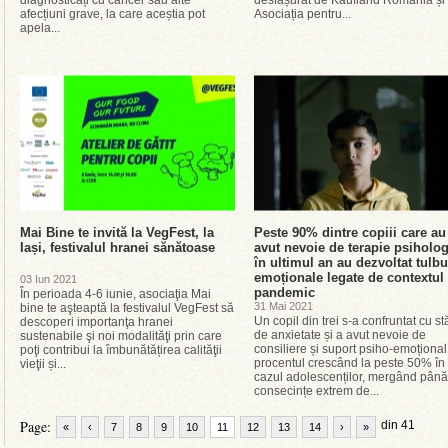
diagnosticați cu cancer sau alte
desfășurat de Kaufland România și
afecțiuni grave, la care aceștia pot
Asociația pentru...
apela...
Mai Bine te invită la VegFest, la
Peste 90% dintre copiii care au
Iași, festivalul hranei sănătoase
avut nevoie de terapie psiholo
în ultimul an au dezvoltat tulbu
emoționale legate de contextul
03 Iun 2021
pandemic
În perioada 4-6 iunie, asociaţia Mai
31 Mai 2021
bine te aşteaptă la festivalul VegFest să
Un copil din trei s-a confruntat cu st
descoperi importanţa hranei
de anxietate și a avut nevoie de
sustenabile şi noi modalităţi prin care
consiliere și suport psiho-emoțional
poţi contribui la îmbunătățirea calităţii
procentul crescând la peste 50% în
vieţii și...
cazul adolescenților, mergând până
consecințe extrem de...
Page:
din 41
«
‹
7
8
9
10
11
12
13
14
›
»