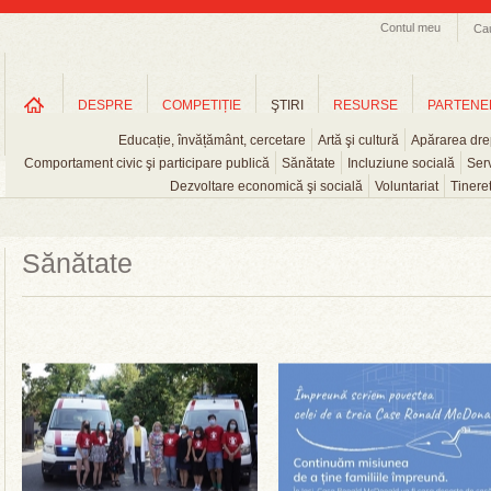
Contul meu
Ca
DESPRE
COMPETIȚIE
ŞTIRI
RESURSE
PARTENE
Educație, învățământ, cercetare
Artă şi cultură
Apărarea drep
Comportament civic şi participare publică
Sănătate
Incluziune socială
Serv
Dezvoltare economică şi socială
Voluntariat
Tinere
Sănătate