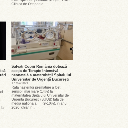
mare spital de pediatrie din țară. Astfel,
Clinica de Ortopedie...
Salvați Copiii România dotează
gică
secția de Terapie Intensivă
rări
neonatală a maternității Spitalului
Universitar de Urgență București
17 Mai 2021
Rata nașterilor premature a fost
sensibil mai mare (14%) la
ări
maternitatea Spitalului Universitar de
Urgență București (SUUB) față de
,
media națională (9-10%), în anul
2020, chiar în...
 la