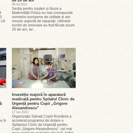
de 20 de ani
05 Iul 2021
Secția pentru nașteri și lăuze a
9
Maternității Polizu nu mai corespunde
33
normelor europene de calitate și are
5-19
nevoie urgentă de reparații. Ultimele
lucrări de renovare au fost făcute acum
20 de ani, iar...
Investiție majoră în aparatură
medicală pentru Spitalul Clinic de
ă
Urgență pentru Copii „Grigore
Alexandrescu”
17 Iun 2021
Organizația Salvați Copiii România a
e în
accelerat programul de dotare a
Spitalului Clinic de Urgență pentru
Copii „Grigore Alexandrescu”, cel mai