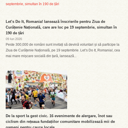
Let’s Do It, Romania! lansează înscrierile pentru Ziua de
Curățenie Națională, care are loc pe 19 septembrie, simultan în
190 de țări
09 Iun 2026
Peste 300,000 de români sunt invitați să devină voluntari și să participe la
Ziua de Curățenie Națională, pe 19 septembrie. Let’s Do It, Romania!, cea
mai mare mișcare socială din țară, lansează...
De la sport la gest civic. 16 evenimente de alergare, înot sau
ciclism din rețeaua fundațiilor comunitare mobilizează mii de
oameni pentru cauze locale