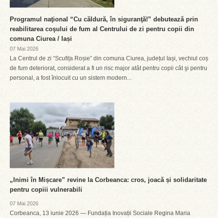
Programul naţional “Cu căldură, în siguranţă!” debutează prin
reabilitarea coşului de fum al Centrului de zi pentru copii din
comuna Ciurea / Iași
07 Mai 2026
La Centrul de zi “Scufița Roșie” din comuna Ciurea, județul Iași, vechiul coș
de fum deteriorat, considerat a fi un risc major atât pentru copii cât şi pentru
personal, a fost înlocuit cu un sistem modern...
„Inimi în Mișcare” revine la Corbeanca: cros, joacă și solidaritate
pentru copiii vulnerabili
07 Mai 2026
Corbeanca, 13 iunie 2026 — Fundația Inovații Sociale Regina Maria