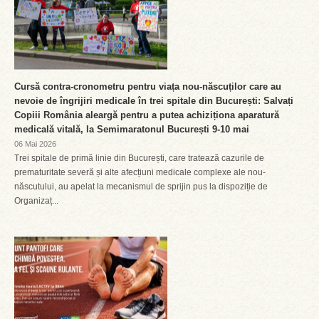
Cursă contra-cronometru pentru viața nou-născuților care au
nevoie de îngrijiri medicale în trei spitale din București: Salvați
Copiii România aleargă pentru a putea achiziționa aparatură
medicală vitală, la Semimaratonul București 9-10 mai
06 Mai 2026
Trei spitale de primă linie din București, care tratează cazurile de
prematuritate severă și alte afecțiuni medicale complexe ale nou-
născutului, au apelat la mecanismul de sprijin pus la dispoziție de
Organizaț...