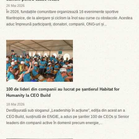
26 Mai 2026
În 2026, fundațiile comunitare organizează 16 evenimente sportive
filantropice, de la alergare și ciclism la înot sau curse cu obstacole. Acestea
aduc împreună participanți, donatori, companii, ONG-uri și...
100 de lideri din companii au lucrat pe șantierul Habitat for
Humanity la CEO Build
18 Mai 2026
Desfășurată sub sloganul „Leadership în acțiune”, ediția din acest an a
CEO Build, susținută de ENGIE, a adus pe șantier 100 de CEOs și Senior
leaders din companii active în domenii precum energie,...