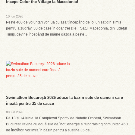
Începe Color the Village la Macedonia!
10 Iun 2026
Peste 400 de voluntari vor lua cu asalt începând de joi un sat din Timiș
pentru a zugrăvi 30 de case în doar trei zile. Satul Macedonia, din județul
Timiș, devine începând de mâine gazda a peste...
Swimathon București 2026 aduce la bazin sute de oameni care
înoată pentru 35 de cauze
09 Iun 2026
Pe 13 și 14 iunie, la Complexul Sportiv de Natație Otopeni, Swimathon
București revine cu două zile de înot, energie și fundraising comunitar. 450
de înotători vor intra în bazin pentru a susține 35 de...