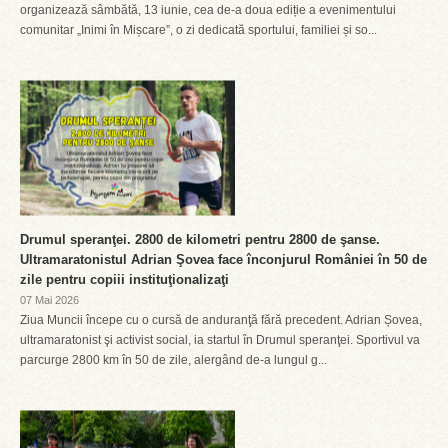
organizează sâmbătă, 13 iunie, cea de-a doua ediție a evenimentului
comunitar „Inimi în Mișcare”, o zi dedicată sportului, familiei și so...
Drumul speranţei. 2800 de kilometri pentru 2800 de şanse.
Ultramaratonistul Adrian Şovea face înconjurul României în 50 de
zile pentru copiii instituţionalizaţi
07 Mai 2026
Ziua Muncii începe cu o cursă de anduranţă fără precedent. Adrian Șovea,
ultramaratonist şi activist social, ia startul în Drumul speranţei. Sportivul va
parcurge 2800 km în 50 de zile, alergând de-a lungul g...