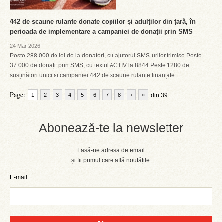
442 de scaune rulante donate copiilor și adulților din țară, în
perioada de implementare a campaniei de donații prin SMS
24 Mar 2026
Peste 288.000 de lei de la donatori, cu ajutorul SMS-urilor trimise Peste
37.000 de donații prin SMS, cu textul ACTIV la 8844 Peste 1280 de
susținători unici ai campaniei 442 de scaune rulante finanțate...
Page:
1
2
3
4
5
6
7
8
›
»
din 39
Abonează-te la newsletter
Lasă-ne adresa de email
și fii primul care află noutățile.
E-mail: