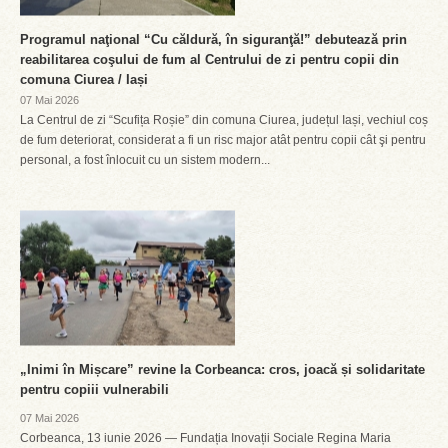
Programul naţional “Cu căldură, în siguranţă!” debutează prin
reabilitarea coşului de fum al Centrului de zi pentru copii din
comuna Ciurea / Iași
07 Mai 2026
La Centrul de zi “Scufița Roșie” din comuna Ciurea, județul Iași, vechiul coș
de fum deteriorat, considerat a fi un risc major atât pentru copii cât şi pentru
personal, a fost înlocuit cu un sistem modern...
„Inimi în Mișcare” revine la Corbeanca: cros, joacă și solidaritate
pentru copiii vulnerabili
07 Mai 2026
Corbeanca, 13 iunie 2026 — Fundația Inovații Sociale Regina Maria