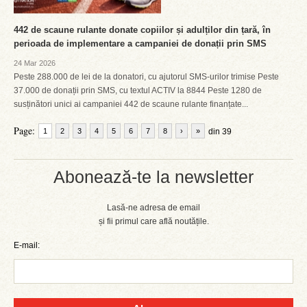
442 de scaune rulante donate copiilor și adulților din țară, în
perioada de implementare a campaniei de donații prin SMS
24 Mar 2026
Peste 288.000 de lei de la donatori, cu ajutorul SMS-urilor trimise Peste
37.000 de donații prin SMS, cu textul ACTIV la 8844 Peste 1280 de
susținători unici ai campaniei 442 de scaune rulante finanțate...
Page:
1
2
3
4
5
6
7
8
›
»
din 39
Abonează-te la newsletter
Lasă-ne adresa de email
și fii primul care află noutățile.
E-mail: