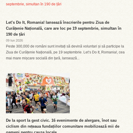
Let’s Do It, Romania! lansează înscrierile pentru Ziua de
Curățenie Națională, care are loc pe 19 septembrie, simultan în
190 de țări
09 Iun 2026
Peste 300,000 de români sunt invitați să devină voluntari și să participe la
Ziua de Curățenie Națională, pe 19 septembrie. Let’s Do It, Romania!, cea
mai mare mișcare socială din țară, lansează...
De la sport la gest civic. 16 evenimente de alergare, înot sau
ciclism din rețeaua fundațiilor comunitare mobilizează mii de
oameni pentru cauze locale