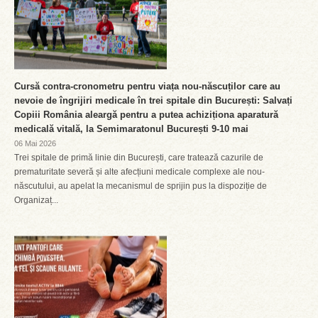
Cursă contra-cronometru pentru viața nou-născuților care au
nevoie de îngrijiri medicale în trei spitale din București: Salvați
Copiii România aleargă pentru a putea achiziționa aparatură
medicală vitală, la Semimaratonul București 9-10 mai
06 Mai 2026
Trei spitale de primă linie din București, care tratează cazurile de
prematuritate severă și alte afecțiuni medicale complexe ale nou-
născutului, au apelat la mecanismul de sprijin pus la dispoziție de
Organizaț...