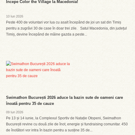
Începe Color the Village la Macedonia!
10 Iun 2026
Peste 400 de voluntari vor lua cu asalt începând de joi un sat din Timiș
pentru a zugrăvi 30 de case în doar trei zile. Satul Macedonia, din județul
Timiș, devine începând de mâine gazda a peste...
Swimathon București 2026 aduce la bazin sute de oameni care
înoată pentru 35 de cauze
09 Iun 2026
Pe 13 și 14 iunie, la Complexul Sportiv de Natație Otopeni, Swimathon
București revine cu două zile de înot, energie și fundraising comunitar. 450
de înotători vor intra în bazin pentru a susține 35 de...