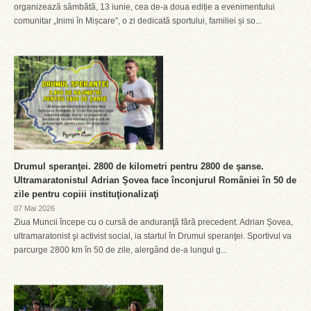
organizează sâmbătă, 13 iunie, cea de-a doua ediție a evenimentului
comunitar „Inimi în Mișcare”, o zi dedicată sportului, familiei și so...
Drumul speranţei. 2800 de kilometri pentru 2800 de şanse.
Ultramaratonistul Adrian Şovea face înconjurul României în 50 de
zile pentru copiii instituţionalizaţi
07 Mai 2026
Ziua Muncii începe cu o cursă de anduranţă fără precedent. Adrian Șovea,
ultramaratonist şi activist social, ia startul în Drumul speranţei. Sportivul va
parcurge 2800 km în 50 de zile, alergând de-a lungul g...