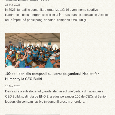
26 Mai 2026
În 2026, fundațiile comunitare organizează 16 evenimente sportive
filantropice, de la alergare și ciclism la înot sau curse cu obstacole. Acestea
aduc împreună participanți, donatori, companii, ONG-uri și...
100 de lideri din companii au lucrat pe șantierul Habitat for
Humanity la CEO Build
18 Mai 2026
Desfășurată sub sloganul „Leadership în acțiune”, ediția din acest an a
CEO Build, susținută de ENGIE, a adus pe șantier 100 de CEOs și Senior
leaders din companii active în domenii precum energie,...