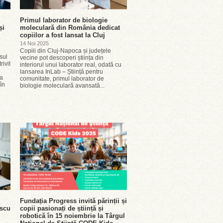
Primul laborator de biologie
și
moleculară din România dedicat
copiilor a fost lansat la Cluj
14 Noi 2025
Copiii din Cluj-Napoca și județele
sul
vecine pot descoperi știința din
rivit
interiorul unui laborator real, odată cu
lansarea InLab – Știință pentru
ia
comunitate, primul laborator de
în
biologie moleculară avansată...
Fundația Progress invită părinții și
escu
copii pasionați de știință și
robotică în 15 noiembrie la Târgul