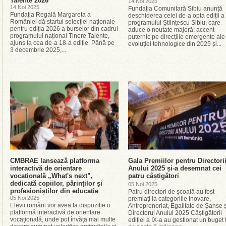
Talente 2026
14 Noi 2025
14 Noi 2025
Fundația Comunitară Sibiu anunță
Fundația Regală Margareta a
deschiderea celei de-a opta ediții a
României dă startul selecției naționale
programului Științescu Sibiu, care
pentru ediția 2026 a burselor din cadrul
aduce o noutate majoră: accent
programului național Tinere Talente,
puternic pe direcțiile emergente ale
ajuns la cea de-a 18-a ediție. Până pe
evoluției tehnologice din 2025 și...
3 decembrie 2025,...
CMBRAE lansează platforma
Gala Premiilor pentru Directori
interactivă de orientare
Anului 2025 și-a desemnat cei
vocațională „What's next”,
patru câștigători
dedicată copiilor, părinților și
05 Noi 2025
profesioniștilor din educație
Patru directori de școală au fost
05 Noi 2025
premiați la categoriile Inovare,
Elevii români vor avea la dispoziție o
Antreprenoriat, Egalitate de Șanse ș
platformă interactivă de orientare
Directorul Anului 2025 Câștigătorii
vocațională, unde pot învăța mai multe
ediției a IX-a au gestionat un buget 