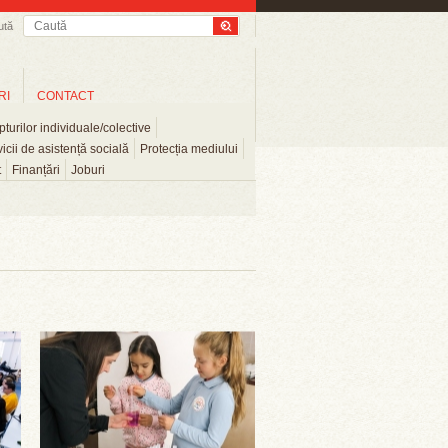
ută
RI
CONTACT
turilor individuale/colective
icii de asistență socială
Protecția mediului
t
Finanțări
Joburi