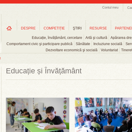
Contul meu
Ca
DESPRE
COMPETIȚIE
ŞTIRI
RESURSE
PARTENE
Educație, învățământ, cercetare
Artă şi cultură
Apărarea drep
Comportament civic şi participare publică
Sănătate
Incluziune socială
Serv
Dezvoltare economică şi socială
Voluntariat
Tinere
t
Educație și Învățământ