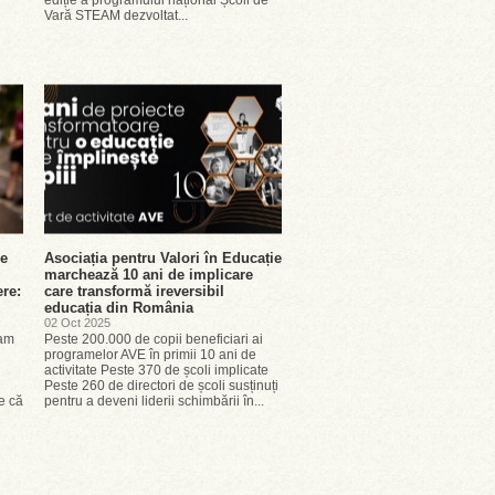
ediție a programului național Școli de
Vară STEAM dezvoltat...
re
Asociația pentru Valori în Educație
marchează 10 ani de implicare
ere:
care transformă ireversibil
educația din România
02 Oct 2025
ram
Peste 200.000 de copii beneficiari ai
programelor AVE în primii 10 ani de
activitate Peste 370 de școli implicate
Peste 260 de directori de școli susținuți
te că
pentru a deveni liderii schimbării în...