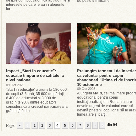
despre cum pot valorifica aptitudinile și
de peste 9 milioane...
interesele pe care le au în alegerile
lor...
Impact „Start în educație”:
Prelungim termenul de înscrie
educație timpurie de calitate la
ca voluntar pentru copiii
nivel național
abandonați. Ultima zi de înscri
10 octombrie
09 Oct 2025
09 Oct 2025
“Start în educaţie” a ajuns la 180.000
Ajungem MARI, cel mai mare prog
de copii (3-6 ani), 35.600 de părinți,
educațional pentru copiii
6.400 de educatori și 3.000 de
instituționalizați din România, are
grădinițe 93% dintre educatori
nevoie urgent de voluntari care să
consideră că a crescut participarea la
devină prietenii copiilor și să le ara
grădiniță 9 din...
lumea are și părți...
Page:
din 94
«
‹
1
2
3
4
5
6
7
8
›
»