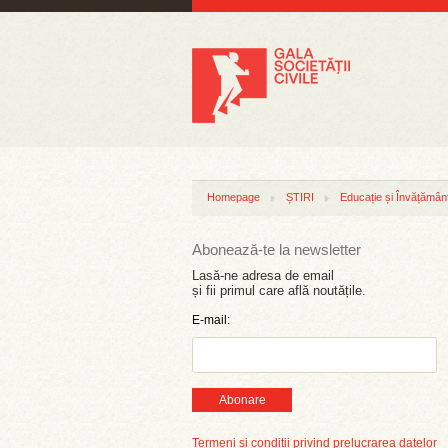
Homepage
ȘTIRI
Educație și Învățămân
Abonează-te la newsletter
Lasă-ne adresa de email
și fii primul care află noutățile.
E-mail:
Abonare
Termeni și condiții privind prelucrarea datelor