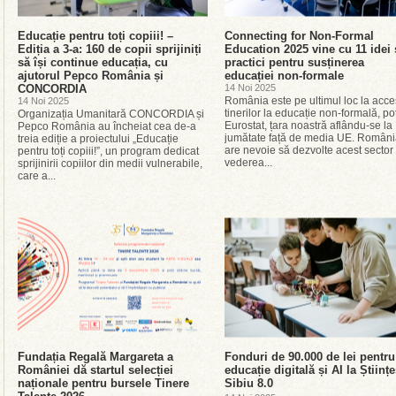
Educație pentru toți copiii! –
Connecting for Non-Formal
Ediția a 3-a: 160 de copii sprijiniți
Education 2025 vine cu 11 idei 
să își continue educația, cu
practici pentru susținerea
ajutorul Pepco România și
educației non-formale
CONCORDIA
14 Noi 2025
România este pe ultimul loc la acce
14 Noi 2025
tinerilor la educație non-formală, pot
Organizația Umanitară CONCORDIA și
Eurostat, țara noastră aflându-se la
Pepco România au încheiat cea de-a
jumătate față de media UE. Român
treia ediție a proiectului „Educație
are nevoie să dezvolte acest sector 
pentru toți copiii!”, un program dedicat
vederea...
sprijinirii copiilor din medii vulnerabile,
care a...
Fundația Regală Margareta a
Fonduri de 90.000 de lei pentru
României dă startul selecției
educație digitală și AI la Științ
naționale pentru bursele Tinere
Sibiu 8.0