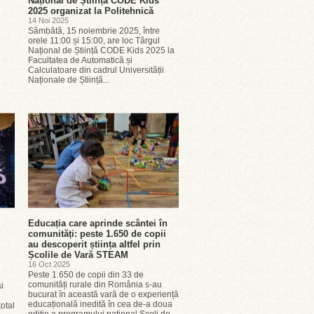
Național de Știință CODE Kids
2025 organizat la Politehnică
14 Noi 2025
Sâmbătă, 15 noiembrie 2025, între
orele 11:00 și 15:00, are loc Târgul
Național de Știință CODE Kids 2025 la
Facultatea de Automatică și
Calculatoare din cadrul Universității
Naționale de Știință...
i
Educația care aprinde scântei în
comunități: peste 1.650 de copii
au descoperit știința altfel prin
Școlile de Vară STEAM
16 Oct 2025
Peste 1.650 de copii din 33 de
comunități rurale din România s-au
i
bucurat în această vară de o experiență
educațională inedită în cea de-a doua
total